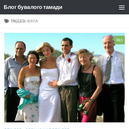
Блог бувалого тамади
Skip to content
TAGGED:
ФАТА
5