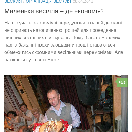
ВЕСІЛЛЯ
/
ОРГАНІЗАЦІЯ ВЕСІЛЛЯ
08.04.2013
Маленьке весілля – де економія?
Наші сучасні економічні передумови в нашій державі
не сприяють накопиченню грошей для проведення
пишних весільних святкувань. Тому, багато молодих
пар, в бажанні трохи заощадити гроші, стараються
обмежитись скромними весільними церемоніями. Але
наскільки суттєвою може...
2