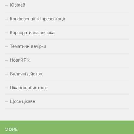
Ювілей
Конференції та презентації
Корпоративна вечірка
Тематичні вечірки
Новий Рік
Вуличні дійства
Цікаві особистості
Щось цікаве
MORE