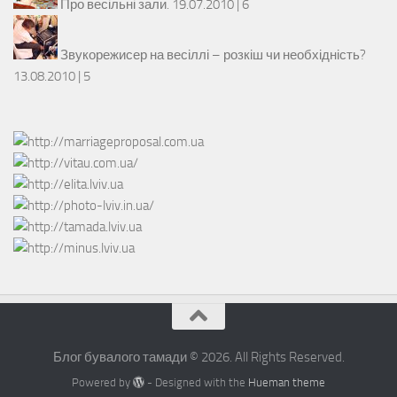
Про весільні зали.
19.07.2010 |
6
Звукорежисер на весіллі – розкіш чи необхідність?
13.08.2010 |
5
Блог бувалого тамади © 2026. All Rights Reserved.
Powered by
- Designed with the
Hueman theme