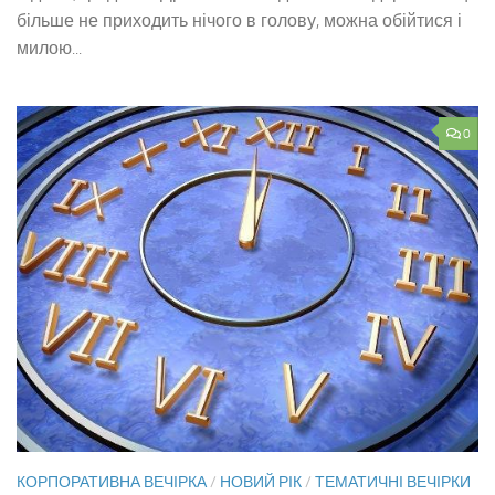
більше не приходить нічого в голову, можна обійтися і
милою...
0
КОРПОРАТИВНА ВЕЧІРКА
/
НОВИЙ РІК
/
ТЕМАТИЧНІ ВЕЧІРКИ