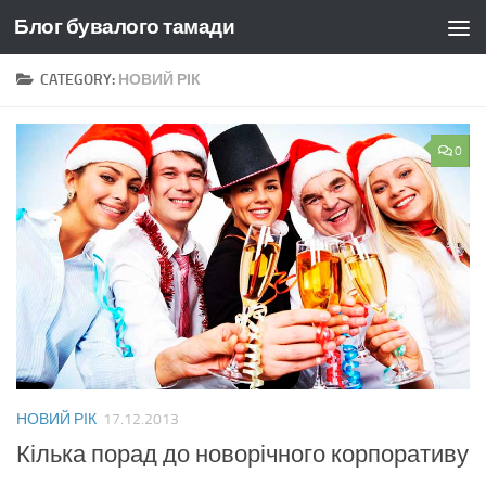
Блог бувалого тамади
Skip to content
CATEGORY:
НОВИЙ РІК
0
НОВИЙ РІК
17.12.2013
Кілька порад до новорічного корпоративу