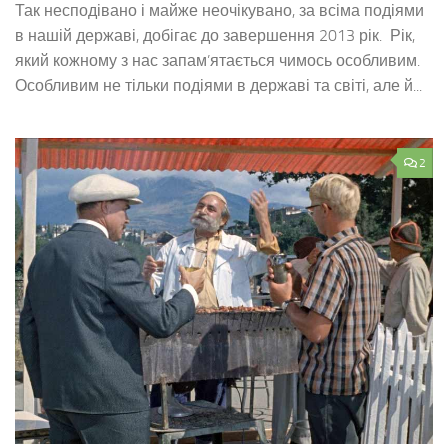
Так несподівано і майже неочікувано, за всіма подіями
в нашій державі, добігає до завершення 2013 рік. Рік,
який кожному з нас запам’ятається чимось особливим.
Особливим не тільки подіями в державі та світі, але й...
2