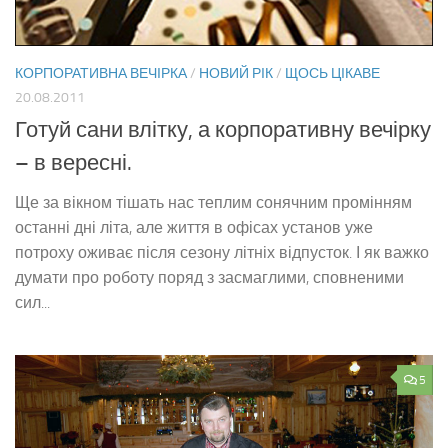
КОРПОРАТИВНА ВЕЧІРКА
/
НОВИЙ РІК
/
ЩОСЬ ЦІКАВЕ
20.08.2011
Готуй сани влітку, а корпоративну вечірку
– в вересні.
Ще за вікном тішать нас теплим сонячним промінням
останні дні літа, але життя в офісах установ уже
потроху оживає після сезону літніх відпусток. І як важко
думати про роботу поряд з засмаглими, сповненими
сил...
5