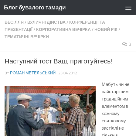
Блог бувалого тамади
Skip to content
ВЕСІЛЛЯ
/
ВУЛИЧНІ ДІЙСТВА
/
КОНФЕРЕНЦІЇ ТА
ПРЕЗЕНТАЦІЇ
/
КОРПОРАТИВНА ВЕЧІРКА
/
НОВИЙ РІК
/
ТЕМАТИЧНІ ВЕЧІРКИ
2
Наступний тост Ваш, приготуйтесь!
BY
РОМАН МЕТЕЛЬСЬКИЙ
·
23.04.2012
Мабуть чи не
найстарішим
традиційним
елементом в
кожному
святковому
застіллі не
тільки в