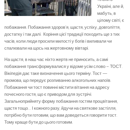
Україні, але й,
мабуть, в
цілому світі, є
побажання. Побажання здоров’я, щастя, успіху, довголіття,
достатку і так далі. Коріння цієї традиції походить ще з тих
часів, коли люди просили милості у богів і виливали чи
спалювали на щось на жертовному вівтарі.
На щастя, в наш час ніхто жертв не приносить, а самі
побажання трансформувалися у відоме усім слово – ТОСТ.
Вікіпедія дає таке визначення цього терміну. Тост —
промова, що передує розпиванню алкогольних напоїв.
Побажання чи тост повинні містити вітання на адресу
почесного гостя, що є приводом для зустрічі.
Загальноприйняту форму побажання гостям процвітання,
щастя тощо…
І кожного разу, йдучи на святкове застілля,
потрібно бути готовим, що вам доведеться говорити тост.
Тому краще бути до цього готовим.