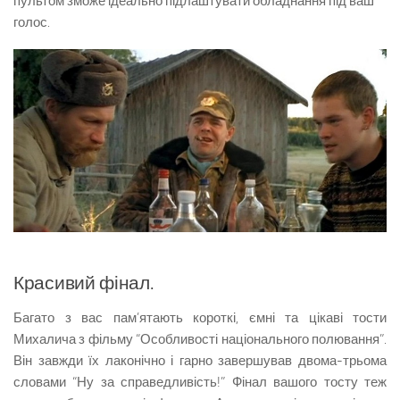
пультом зможе ідеально підлаштувати обладнання під ваш
голос.
Красивий фінал.
Багато з вас пам’ятають короткі, ємні та цікаві тости
Михалича з фільму “Особливості національного полювання”.
Він завжди їх лаконічно і гарно завершував двома-трьома
словами “Ну за справедливість!” Фінал вашого тосту теж