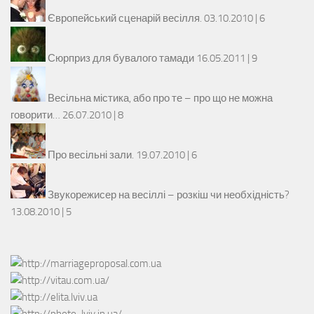
Європейський сценарій весілля.
03.10.2010 |
6
Сюрприз для бувалого тамади
16.05.2011 |
9
Весільна містика, або про те – про що не можна
говорити…
26.07.2010 |
8
Про весільні зали.
19.07.2010 |
6
Звукорежисер на весіллі – розкіш чи необхідність?
13.08.2010 |
5