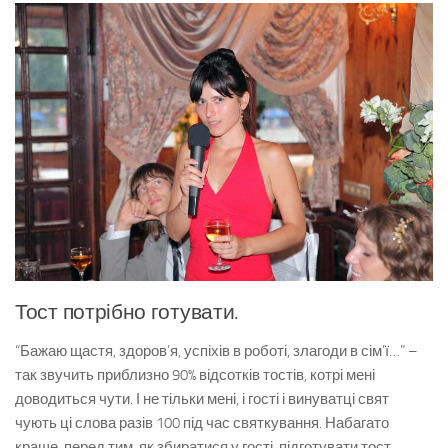
Тост потрібно готувати.
“Бажаю щастя, здоров’я, успіхів в роботі, злагоди в сім’ї…” –
так звучить приблизно 90% відсотків тостів, котрі мені
доводиться чути. І не тільки мені, і гості і винуватці свят
чують ці слова разів 100 під час святкування. Набагато
краще, перед тим, як збиратися у гості, підготувати тост,