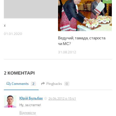
x
01.01.2020
Ведучий, тамада, староста
чи МС?
31.08.2012
2 КОМЕНТАРІ
Comments
2
Pingbacks
0
Юрій Бульбах
24.04.2012 о 15:41
Ну, за статтю!
Відповіcти