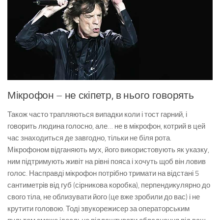
Мікрофон – не скіпетр, в нього говорять
Також часто трапляються випадки коли і тост гарний, і
говорить людина голосно, але… не в мікрофон, котрий в цей
час знаходиться де завгодно, тільки не біля рота.
Мікрофоном відганяють мух, його використовують як указку,
ним підтримують живіт на рівні пояса і хочуть щоб він ловив
голос. Насправді мікрофон потрібно тримати на відстані 5
сантиметрів від губ (сірникова коробка), перпендикулярно до
свого тіла, не облизувати його (це вже зробили до вас) і не
крутити головою. Тоді звукорежисер за операторським