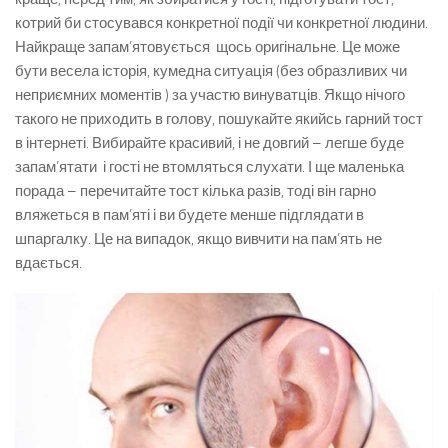
котрий би стосувався конкретної події чи конкретної людини.
Найкраще запам’ятовується щось оригінальне. Це може
бути весела історія, кумедна ситуація (без образливих чи
неприємних моментів ) за участю винуватців. Якщо нічого
такого не приходить в голову, пошукайте якийсь гарний тост
в інтернеті. Вибирайте красивий, і не довгий – легше буде
запам’ятати і гості не втомляться слухати. І ще маленька
порада – перечитайте тост кілька разів, тоді він гарно
вляжеться в пам’яті і ви будете менше підглядати в
шпаргалку. Це на випадок, якщо вивчити на пам’ять не
вдається.