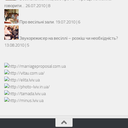
говорити…
26.07.2010 |
8
Про весільні зали.
19.07.2010 |
6
Звукорежисер на весіллі – розкіш чи необхідність?
13.08.2010 |
5