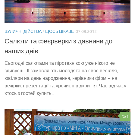
ВУЛИЧНІ ДІЙСТВА
/
ЩОСЬ ЦІКАВЕ
07.09.2012
Салюти та феєрверки з давнини до
наших днів
Сьогодні салютами та піротехнікою уже нікого не
здивуєш. ЇЇ замовляють молодята на своє весілля,
ювіляри на день народження, керівники фірм – на
вечірки, презентації та урочисті відкриття. Час від часу
хтось з гостей купить...
1