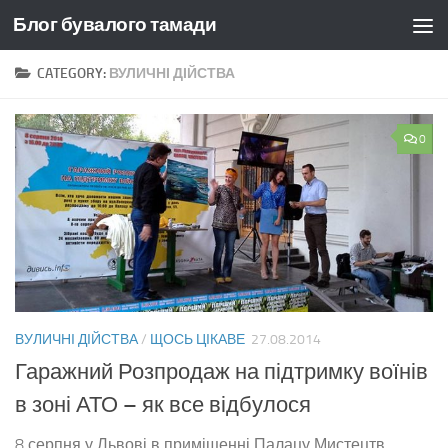
Блог бувалого тамади
Skip to content
CATEGORY:
ВУЛИЧНІ ДІЙСТВА
0
ВУЛИЧНІ ДІЙСТВА
/
ЩОСЬ ЦІКАВЕ
27.08.2014
Гаражний Розпродаж на підтримку воїнів
в зоні АТО – як все відбулося
8 серпня у Львові в приміщенні Палацу Мистецтв