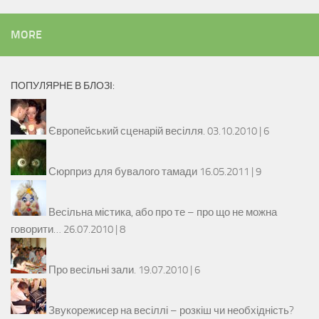
MORE
ПОПУЛЯРНЕ В БЛОЗІ:
Європейський сценарій весілля.
03.10.2010 |
6
Сюрприз для бувалого тамади
16.05.2011 |
9
Весільна містика, або про те – про що не можна
говорити…
26.07.2010 |
8
Про весільні зали.
19.07.2010 |
6
Звукорежисер на весіллі – розкіш чи необхідність?