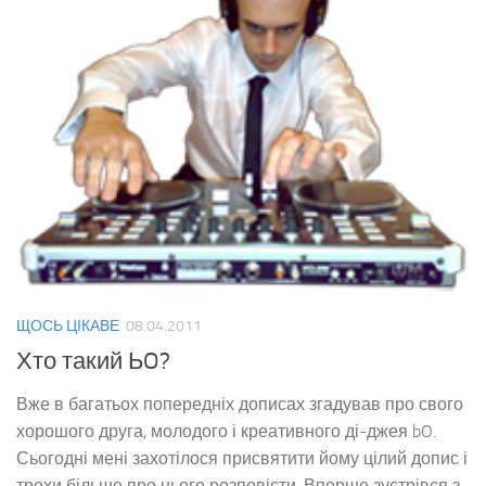
ЩОСЬ ЦІКАВЕ
08.04.2011
Хто такий ЬO?
Вже в багатьох попередніх дописах згадував про свого
хорошого друга, молодого і креативного ді-джея bO.
Сьогодні мені захотілося присвятити йому цілий допис і
трохи більше про нього розповісти. Вперше зустрівся з