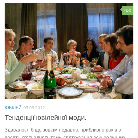
0
ЮВІЛЕЙ
03.03.2012
Тенденції ювілейної моди.
Здавалося б ще зовсім недавно, приблизно років з
десять-п’ятнадцять тому, святкування всіх родинних