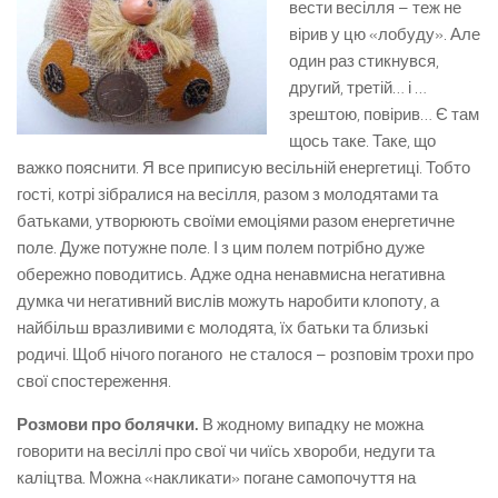
вести весілля – теж не
вірив у цю «лобуду». Але
один раз стикнувся,
другий, третій… і …
зрештою, повірив… Є там
щось таке. Таке, що
важко пояснити. Я все приписую весільній енергетиці. Тобто
гості, котрі зібралися на весілля, разом з молодятами та
батьками, утворюють своїми емоціями разом енергетичне
поле. Дуже потужне поле. І з цим полем потрібно дуже
обережно поводитись. Адже одна ненавмисна негативна
думка чи негативний вислів можуть наробити клопоту, а
найбільш вразливими є молодята, їх батьки та близькі
родичі. Щоб нічого поганого не сталося – розповім трохи про
свої спостереження.
Розмови про болячки.
В жодному випадку не можна
говорити на весіллі про свої чи чиїсь хвороби, недуги та
каліцтва. Можна «накликати» погане самопочуття на