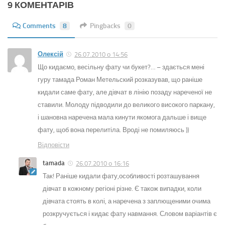
9 КОМЕНТАРІВ
Comments
8
Pingbacks
0
Олексій
26.07.2010 о 14:56
Що кидаємо, весільну фату чи букет?… – здається мені
гуру тамада Роман Метельский розказував, що раніше
кидали саме фату, але дівчат в лінію позаду нареченої не
ставили. Молоду підводили до великого високого паркану,
і шановна наречена мала кинути якомога дальше і вище
фату, щоб вона перелитіла. Вроді не помиляюсь ))
Відповіcти
tamada
26.07.2010 о 16:16
Так! Раніше кидали фату,особливості розташування
дівчат в кожному регіоні різне. Є також випадки, коли
дівчата стоять в колі, а наречена з заплющеними очима
розкручується і кидає фату навмання. Словом варіантів є