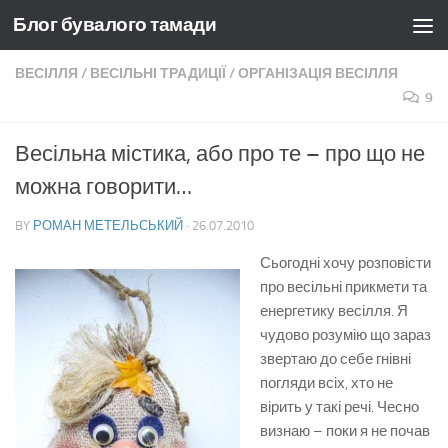
Блог бувалого тамади
Skip to content
ВЕСІЛЛЯ
/
ВЕСІЛЬНІ ТРАДИЦІЇ
/
ОРГАНІЗАЦІЯ ВЕСІЛЛЯ
9
Весільна містика, або про те – про що не
можна говорити…
BY
РОМАН МЕТЕЛЬСЬКИЙ
·
26.07.2010
Сьогодні хочу розповісти
про весільні прикмети та
енергетику весілля. Я
чудово розумію що зараз
звертаю до себе гнівні
погляди всіх, хто не
вірить у такі речі. Чесно
визнаю – поки я не почав