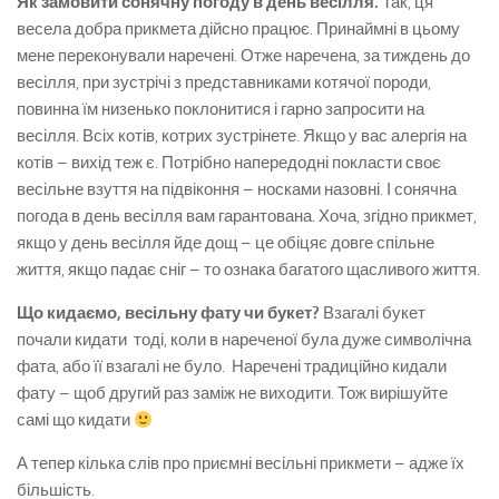
Як замовити сонячну погоду в день весілля.
Так, ця
весела добра прикмета дійсно працює. Принаймні в цьому
мене переконували наречені. Отже наречена, за тиждень до
весілля, при зустрічі з представниками котячої породи,
повинна їм низенько поклонитися і гарно запросити на
весілля. Всіх котів, котрих зустрінете. Якщо у вас алергія на
котів – вихід теж є. Потрібно напередодні покласти своє
весільне взуття на підвіконня – носками назовні. І сонячна
погода в день весілля вам гарантована. Хоча, згідно прикмет,
якщо у день весілля йде дощ – це обіцяє довге спільне
життя, якщо падає сніг – то ознака багатого щасливого життя.
Що кидаємо, весільну фату чи букет?
Взагалі букет
почали кидати тоді, коли в нареченої була дуже символічна
фата, або її взагалі не було. Наречені традиційно кидали
фату – щоб другий раз заміж не виходити. Тож вирішуйте
самі що кидати
А тепер кілька слів про приємні весільні прикмети – адже їх
більшість.