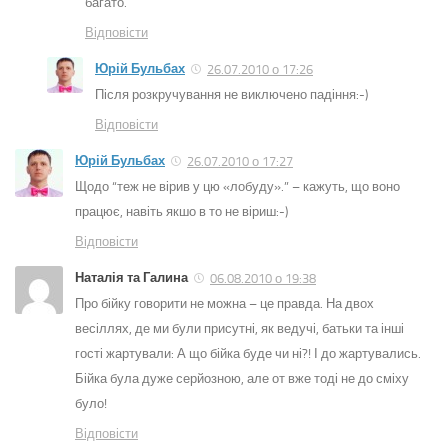
багато.
Відповіcти
Юрій Бульбах
26.07.2010 о 17:26
Після розкручування не виключено падіння:-)
Відповіcти
Юрій Бульбах
26.07.2010 о 17:27
Щодо “теж не вірив у цю «лобуду».” – кажуть, що воно
працює, навіть якшо в то не віриш:-)
Відповіcти
Наталія та Галина
06.08.2010 о 19:38
Про бійку говорити не можна – це правда. На двох
весіллях, де ми були присутні, як ведучі, батьки та інші
гості жартували: А що бійка буде чи ні?! І до жартувались.
Бійка була дуже серйозною, але от вже тоді не до сміху
було!
Відповіcти