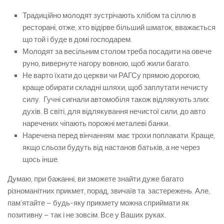
Традиційно молодят зустрічають хлібом та сіллю в
ресторані, отже, хто відірве більший шматок, вважається
що той і буде в домі господарем.
Молодят за весільним столом треба посадити на овече
руно, вивернуте нагору вовною, щоб жили багато.
Не варто їхати до церкви чи РАГСу прямою дорогою,
краще обирати складні шляхи, щоб заплутати нечисту
силу. Гучні сигнали автомобіля також відлякують злих
духів. В світі, для відлякування нечистої сили, до авто
наречених чіпають порожні металеві банки.
Наречена перед вінчанням має трохи поплакати. Краще,
якщо сльози будуть від настанов батьків, а не через
щось інше.
Думаю, при бажанні, ви зможете знайти дуже багато
різноманітних прикмет, порад, звичаїв та застережень. Але,
пам’ятайте – будь-яку прикмету можна сприймати як
позитивну – так і не зовсім. Все у Ваших руках.