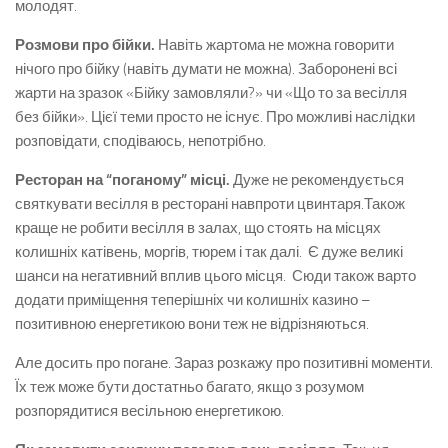
молодят.
Розмови про бійки.
Навіть жартома не можна говорити
нічого про бійку (навіть думати не можна). Заборонені всі
жарти на зразок «Бійку замовляли?» чи «Що то за весілля
без бійки». Цієї теми просто не існує. Про можливі наслідки
розповідати, сподіваюсь, непотрібно.
Ресторан на “поганому” місці.
Дуже не рекомендується
святкувати весілля в ресторані навпроти цвинтаря.Також
краще не робити весілля в залах, що стоять на місцях
колишніх катівень, моргів, тюрем і так далі. Є дуже великі
шанси на негативний вплив цього місця. Сюди також варто
додати приміщення теперішніх чи колишніх казино –
позитивною енергетикою вони теж не відрізняються.
Але досить про погане. Зараз розкажу про позитивні моменти.
Їх теж може бути достатньо багато, якщо з розумом
розпорядитися весільною енергетикою.