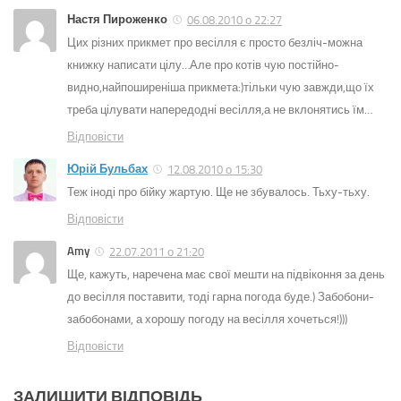
Настя Пироженко
06.08.2010 о 22:27
Цих різних прикмет про весілля є просто безліч-можна
книжку написати цілу…Але про котів чую постійно-
видно,найпоширеніша прикмета:)тільки чую завжди,що їх
треба цілувати напередодні весілля,а не вклонятись їм…
Відповіcти
Юрій Бульбах
12.08.2010 о 15:30
Теж іноді про бійку жартую. Ще не збувалось. Тьху-тьху.
Відповіcти
Amy
22.07.2011 о 21:20
Ще, кажуть, наречена має свої мешти на підвіконня за день
до весілля поставити, тоді гарна погода буде.) Забобони-
забобонами, а хорошу погоду на весілля хочеться!)))
Відповіcти
ЗАЛИШИТИ ВІДПОВІДЬ