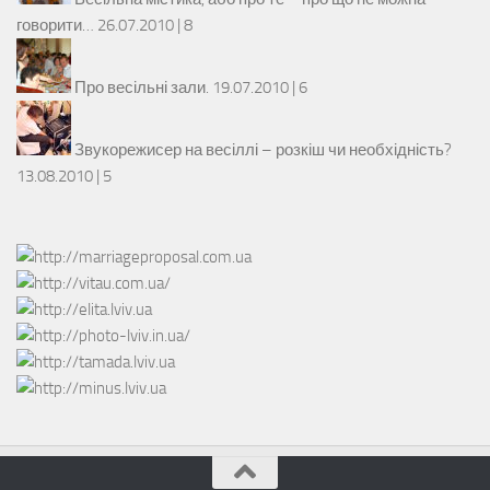
говорити…
26.07.2010 |
8
Про весільні зали.
19.07.2010 |
6
Звукорежисер на весіллі – розкіш чи необхідність?
13.08.2010 |
5