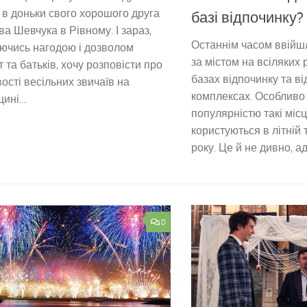
 в доньки свого хорошого друга
базі відпочинку?
а Шевчука в Рівному. І зараз,
Останнім часом ввійш
ючись нагодою і дозволом
за містом на всіляких 
 та батьків, хочу розповісти про
базах відпочинку та в
ості весільних звичаїв на
комплексах. Особливо
ні....
популярністю такі міс
користуються в літній
року. Це й не дивно, ад
0