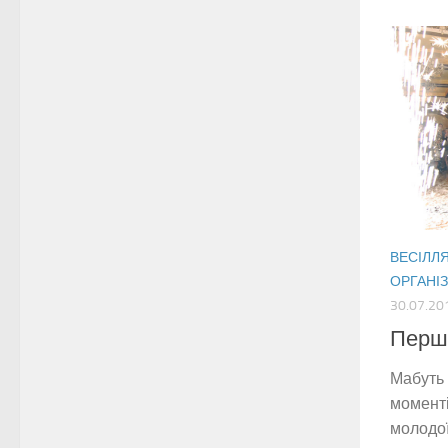
ВЕСІЛЛ
ОРГАНІЗ
30.07.20
Перш
Мабуть 
моменті
молодої