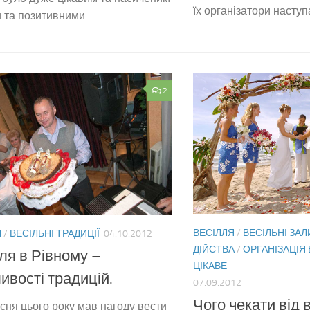
їх організатори наступа
 та позитивними...
2
ВЕСІЛЛЯ
/
ВЕСІЛЬНІ ЗАЛ
Я
/
ВЕСІЛЬНІ ТРАДИЦІЇ
04.10.2012
ДІЙСТВА
/
ОРГАНІЗАЦІЯ
ля в Рівному –
ЦІКАВЕ
ивості традицій.
07.09.2012
Чого чекати від 
сня цього року мав нагоду вести