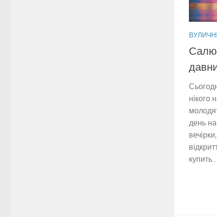
ВУЛИЧНІ
Салют
давни
Сьогодн
нікого 
молодят
день на
вечірки,
відкритт
купить...