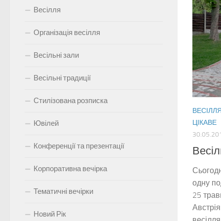
Весілля
Організація весілля
Весільні зали
Весільні традиції
Стилізована розписка
ВЕСІЛЛ
ЦІКАВЕ
Ювілей
30.05.20
Конференції та презентації
Весіл
Корпоративна вечірка
Сьогодн
одну по
Тематичні вечірки
25 трав
Австрія
Новий Рік
весілля