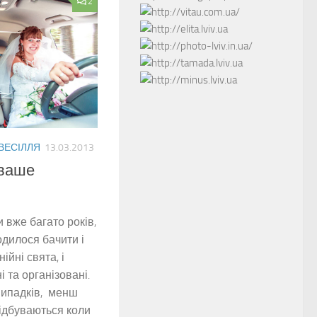
2
 ВЕСІЛЛЯ
13.03.2013
 ваше
вже багато років,
одилося бачити і
ійні свята, і
 та організовані.
випадків, менш
відбуваються коли