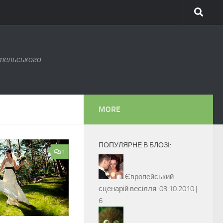
тельського
MORE
ПОПУЛЯРНЕ В БЛОЗІ:
1
Європейський
сценарій весілля.
03.10.2010 |
6