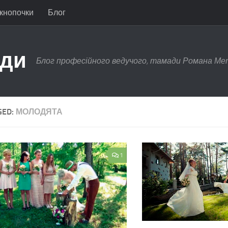
 кнопочки
Блог
ади
Блог професійного ведучого, тамади Романа Ме
GED:
МОЛОДЯТА
1