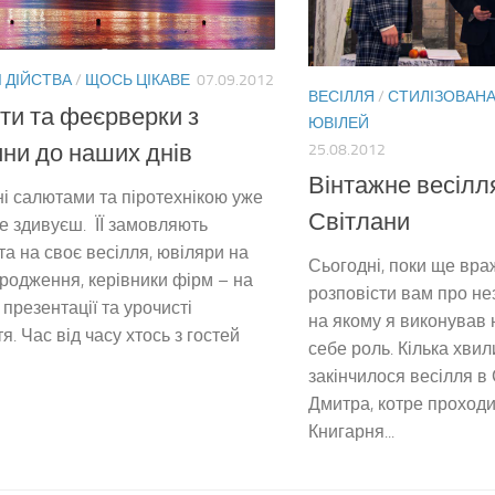
 ДІЙСТВА
/
ЩОСЬ ЦІКАВЕ
07.09.2012
ВЕСІЛЛЯ
/
СТИЛІЗОВАНА
и та феєрверки з
ЮВІЛЕЙ
ни до наших днів
25.08.2012
Вінтажне весілл
і салютами та піротехнікою уже
Світлани
не здивуєш. ЇЇ замовляють
а на своє весілля, ювіляри на
Сьогодні, поки ще враж
родження, керівники фірм – на
розповісти вам про не
 презентації та урочисті
на якому я виконував 
я. Час від часу хтось з гостей
себе роль. Кілька хви
закінчилося весілля в
Дмитра, котре проходи
Книгарня...