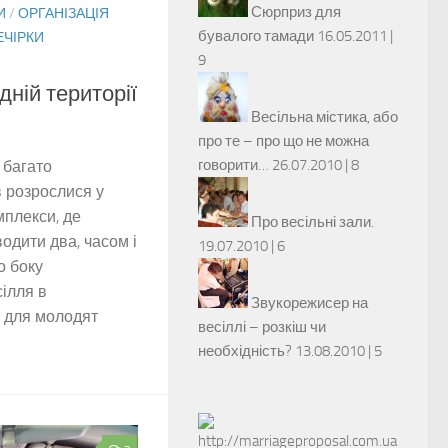
Сюрприз для
И
/
ОРГАНІЗАЦІЯ
бувалого тамади
16.05.2011 |
ЕЧІРКИ
9
дній території
Весільна містика, або
про те – про що не можна
говорити…
26.07.2010 |
8
в багато
 розрослися у
мплекси, де
Про весільні зали.
одити два, часом і
19.07.2010 |
6
о боку
сілля в
Звукорежисер на
 для молодят
весіллі – розкіш чи
необхідність?
13.08.2010 |
5