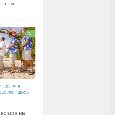
ють на...
1
И
/
ВУЛИЧНІ
 ВЕСІЛЛЯ
/
ЩОСЬ
весілля на