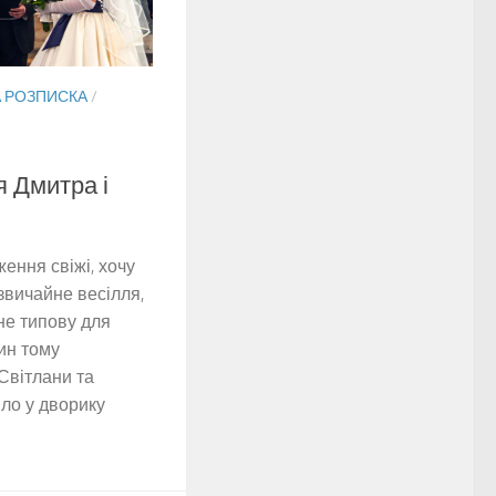
 РОЗПИСКА
/
я Дмитра і
ення свіжі, хочу
звичайне весілля,
не типову для
лин тому
 Світлани та
ло у дворику