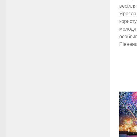
весілля
Ярослав
користу
молодят
особлив
Рівненщи