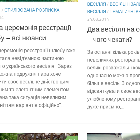
ВЕСІЛЛЯ
/
ВЕСІЛЬНІ ЗАЛ
Я
/
СТИЛІЗОВАНА РОЗПИСКА
ВЕСІЛЛЯ
/
ТЕМАТИЧНІ В
14
24.03.2014
а церемонія реєстрації
Два весілля на о
 – всі нюанси
– чого чекати?
церемонія реєстрації шлюбу вже
За останні кілька рокі
тала невід’ємною частиною
невеличких ресторанів
го українського весілля. Зараз
великі розважальні ко
кожна подружня пара хоче
одночасно можна пров
ти своє весільне дійство цим
більше весіль. З одног
ним та елегантним елементом.
відсвяткувати своє ве
на така ситуація невеликим
улюбленому ресторані
іттям варіантів офіційної...
дуже приємно,...