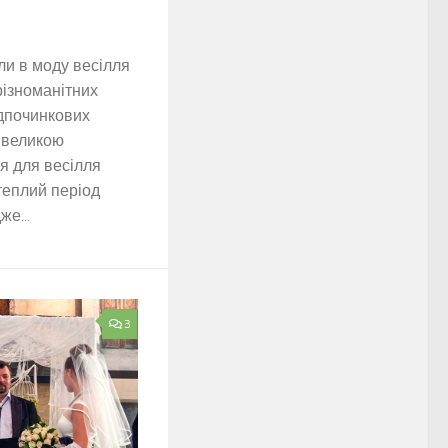
ли в моду весілля
різноманітних
ідпочинкових
 великою
ця для весілля
 теплий період
же...
3