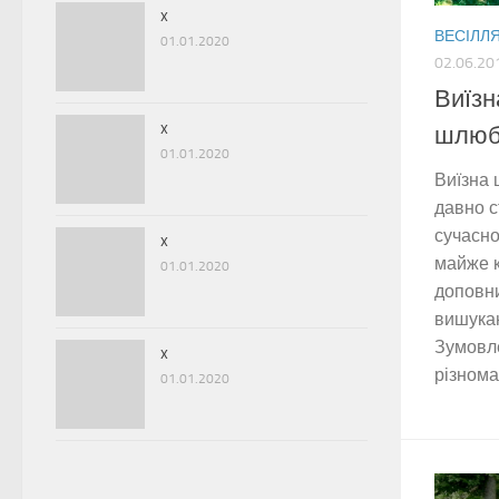
x
ВЕСІЛЛ
01.01.2020
02.06.20
Виїзн
x
шлюбу
01.01.2020
Виїзна 
давно с
сучасно
x
майже 
01.01.2020
доповни
вишука
Зумовле
x
різноман
01.01.2020