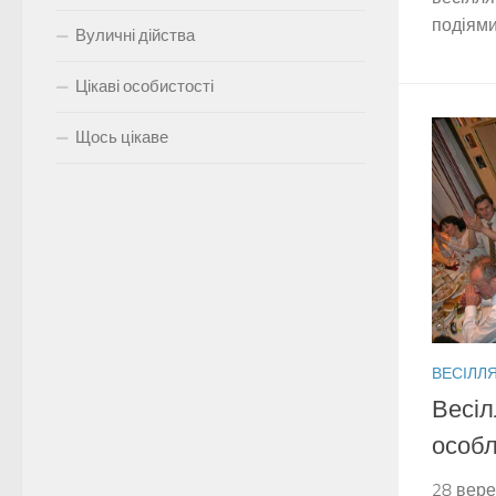
подіями
Вуличні дійства
Цікаві особистості
Щось цікаве
ВЕСІЛЛ
Весіл
особл
28 вере