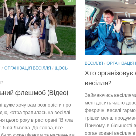
1
ВЕСІЛЛЯ
/
ОРГАНІЗАЦІЯ
Я
/
ОРГАНІЗАЦІЯ ВЕСІЛЛЯ
/
ЩОСЬ
Хто організовує
весілля?
13
ьний флешмоб (Відео)
Займаючись весіллями 
мені досить часто дов
і дуже хочу вам розповісти про
феєричні веселі гармон
дію, котра трапилась на весіллі
трішки менш продумані
ня цього року в ресторані “Вілла
Причому, в більшості 
” біля Львова. До слова, все
організовані весілля 
 було дуже цікавим та насиченим