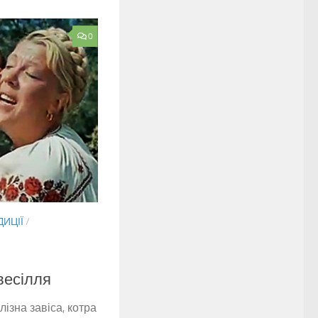
0
ДИЦІЇ
/
весілля
лізна завіса, котра