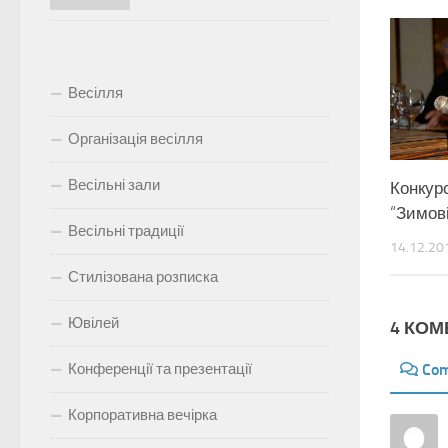
Весілля
Організація весілля
Весільні зали
Конкур
“Зимові
Весільні традиції
14.12.20
Стилізована розписка
Ювілей
4 КОМ
Конференції та презентації
Co
Корпоративна вечірка