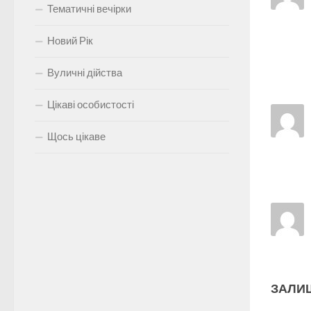
Тематичні вечірки
Новий Рік
Вуличні дійства
Цікаві особистості
Щось цікаве
ЗАЛИ