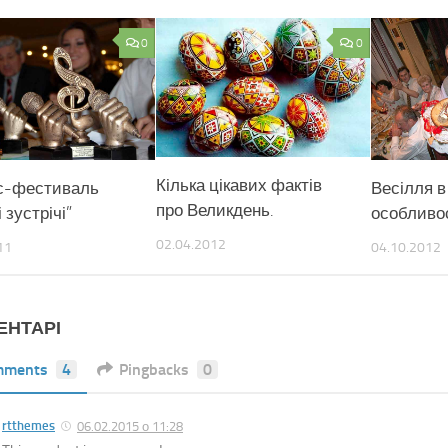
0
0
Кілька цікавих фактів
с-фестиваль
Весілля в
про Великдень.
 зустрічі”
особливос
02.04.2012
11
04.10.2012
ЕНТАРІ
mments
4
Pingbacks
0
rtthemes
06.02.2015 о 11:28