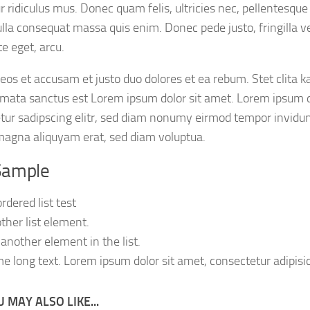
 ridiculus mus. Donec quam felis, ultricies nec, pellentesque
lla consequat massa quis enim. Donec pede justo, fringilla vel
e eget, arcu.
 eos et accusam et justo duo dolores et ea rebum. Stet clita 
imata sanctus est Lorem ipsum dolor sit amet. Lorem ipsum d
tur sadipscing elitr, sed diam nonumy eirmod tempor invidunt
magna aliquyam erat, sed diam voluptua.
 Sample
rdered list test
ther list element.
 another element in the list.
e long text. Lorem ipsum dolor sit amet, consectetur adipisici
 MAY ALSO LIKE...