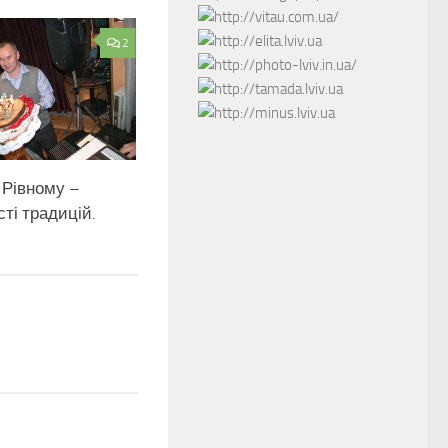
2
 Рівному –
ті традицій.