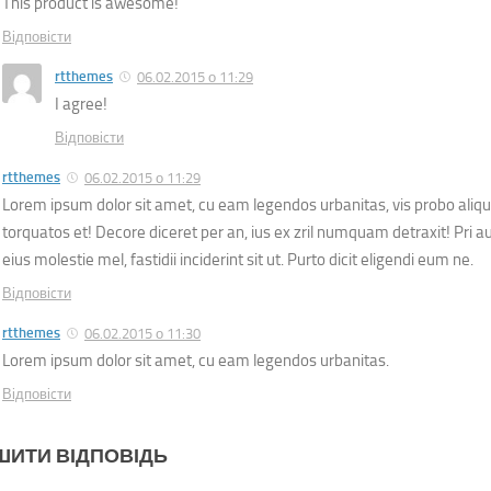
This product is awesome!
Відповіcти
rtthemes
06.02.2015 о 11:29
I agree!
Відповіcти
rtthemes
06.02.2015 о 11:29
Lorem ipsum dolor sit amet, cu eam legendos urbanitas, vis probo aliq
torquatos et! Decore diceret per an, ius ex zril numquam detraxit! Pri a
eius molestie mel, fastidii inciderint sit ut. Purto dicit eligendi eum ne.
Відповіcти
rtthemes
06.02.2015 о 11:30
Lorem ipsum dolor sit amet, cu eam legendos urbanitas.
Відповіcти
ШИТИ ВІДПОВІДЬ