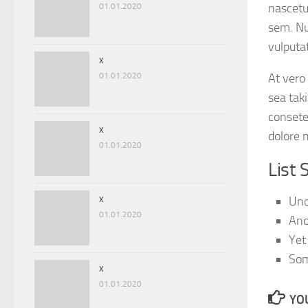
nascetur
01.01.2020
sem. Nu
vulputat
x
01.01.2020
At vero
sea tak
consete
x
dolore 
01.01.2020
List
x
Uno
01.01.2020
Ano
Yet
Som
x
01.01.2020
YOU