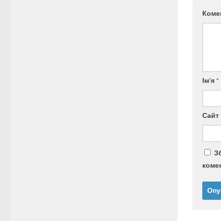
Коме
Ім'я
*
Сайт
З
комен