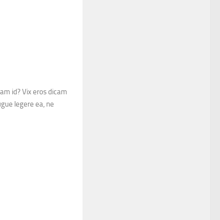
uam id? Vix eros dicam
ugue legere ea, ne