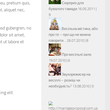
 eu, pretium quis,
Сюрприз для
бувалого тамади
16.05.2011 |
, aliquet nec,
9
kasd gubergren, no
Весільна містика, або
olor sit amet,
про те – про що не можна
говорити…
26.07.2010 |
8
 ut labore et
Про весільні зали.
19.07.2010 |
6
Звукорежисер на
весіллі – розкіш чи
необхідність?
13.08.2010 |
5
ng elit.