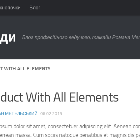
 кнопочки
Блог
ади
Блог професійного ведучого, тамади Романа Ме
T WITH ALL ELEMENTS
duct With All Elements
Н МЕТЕЛЬСЬКИЙ
·
06.02.2015
psum dolor sit amet, consectetuer adipiscing elit. Aenean c
Aenean massa. Cum sociis natoque penatibus et magnis dis p