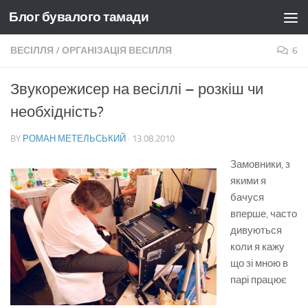
Блог бувалого тамади
Skip to content
ВЕСІЛЛЯ
/
ОРГАНІЗАЦІЯ ВЕСІЛЛЯ
6
Звукорежисер на весіллі – розкіш чи
необхідність?
BY
РОМАН МЕТЕЛЬСЬКИЙ
·
13.08.2010
Замовники, з
якими я
бачуся
вперше, часто
дивуються
коли я кажу
що зі мною в
парі працює