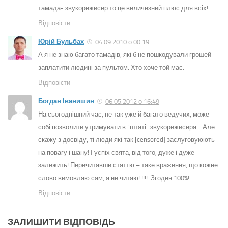
тамада- звукорежисер то це величезний плюс для всіх!
Відповіcти
Юрій Бульбах
04.09.2010 о 00:19
А я не знаю багато тамадів, які б не пошкодували грошей
заплатити людині за пультом. Хто хоче той має.
Відповіcти
Богдан Іванишин
06.05.2012 о 16:49
На сьогоднішний час, не так уже й багато ведучих, може
собі позволити утримувати в “штаті” звукорежисера… Але
скажу з досвіду, ті люди які так [censored] заслуговуюють
на повагу і шану! І успіх свята, від того, дуже і дуже
залежить! Перечитавши статтю – таке враження, що кожне
слово вимовляю сам, а не читаю! !!!! Згоден 100%!
Відповіcти
ЗАЛИШИТИ ВІДПОВІДЬ