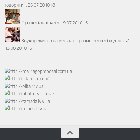
говорити…
26.07.2010 |
8
Про весільні зали.
19.07.2010 |
6
Звукорежисер на весіллі – розкіш чи необхідність?
13.08.2010 |
5