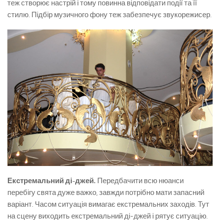
теж створює настрій і тому повинна відповідати події та її
стилю. Підбір музичного фону теж забезпечує звукорежисер.
Екстремальний ді-джей.
Передбачити всю нюанси
перебігу свята дуже важко, завжди потрібно мати запасний
варіант. Часом ситуація вимагає екстремальних заходів. Тут
на сцену виходить екстремальний ді-джей і рятує ситуацію.