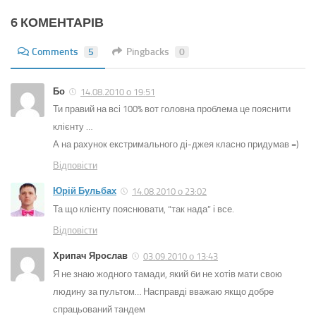
6 КОМЕНТАРІВ
Comments
5
Pingbacks
0
Бо
14.08.2010 о 19:51
Ти правий на всі 100% вот головна проблема це пояснити
клієнту …
А на рахунок екстримального ді-джея класно придумав =)
Відповіcти
Юрій Бульбах
14.08.2010 о 23:02
Та що клієнту пояснювати, “так нада” і все.
Відповіcти
Хрипач Ярослав
03.09.2010 о 13:43
Я не знаю жодного тамади, який би не хотів мати свою
людину за пультом… Насправді вважаю якщо добре
спрацьований тандем