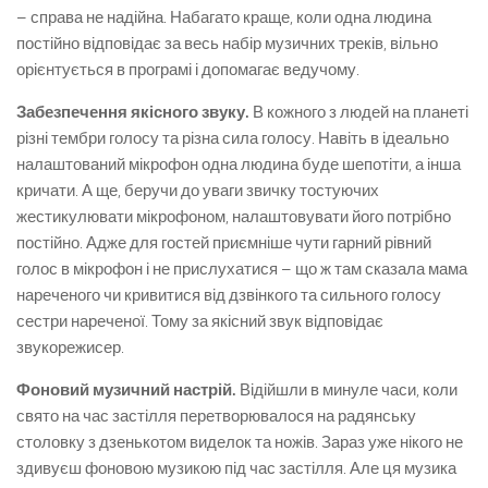
– справа не надійна. Набагато краще, коли одна людина
постійно відповідає за весь набір музичних треків, вільно
орієнтується в програмі і допомагає ведучому.
Забезпечення якісного звуку.
В кожного з людей на планеті
різні тембри голосу та різна сила голосу. Навіть в ідеально
налаштований мікрофон одна людина буде шепотіти, а інша
кричати. А ще, беручи до уваги звичку тостуючих
жестикулювати мікрофоном, налаштовувати його потрібно
постійно. Адже для гостей приємніше чути гарний рівний
голос в мікрофон і не прислухатися – що ж там сказала мама
нареченого чи кривитися від дзвінкого та сильного голосу
сестри нареченої. Тому за якісний звук відповідає
звукорежисер.
Фоновий музичний настрій.
Відійшли в минуле часи, коли
свято на час застілля перетворювалося на радянську
столовку з дзенькотом виделок та ножів. Зараз уже нікого не
здивуєш фоновою музикою під час застілля. Але ця музика