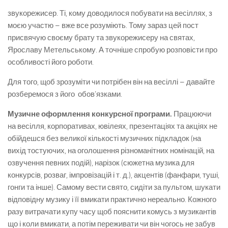
звукорежисер. Ті, кому доводилося побувати на весіллях, з
моєю участю – вже все розуміють. Тому зараз цей пост
присвячую своєму брату та звукорежисеру на святах,
Ярославу Метельському. А точніше спробую розповісти про
особливості його роботи.
Для того, щоб зрозуміти чи потрібен він на весіллі – давайте
розберемося з його обов’язками.
Музичне оформлення конкурсної програми.
Працюючи
на весілля, корпоративах, ювілеях, презентаціях та акціях не
обійдешся без великої кількості музичних підкладок (на
вихід тостуючих, на оголошення різноманітних номінацій, на
озвучення певних подій), нарізок (сюжетна музика для
конкурсів, розваг, імпровізацій і т. д.), акцентів (фанфари, туші,
гонги та інше). Самому вести свято, сидіти за пультом, шукати
відповідну музику і її вмикати практично нереально. Кожного
разу витрачати купу часу щоб пояснити комусь з музикантів
що і коли вмикати, а потім переживати чи він чогось не забув