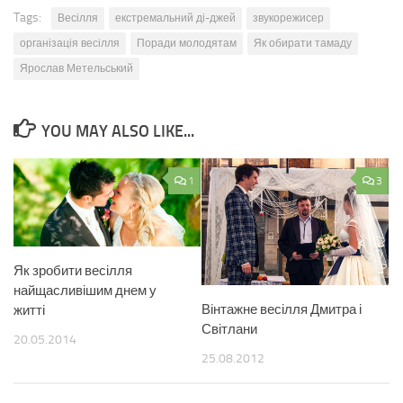
Tags:
Весілля
екстремальний ді-джей
звукорежисер
організація весілля
Поради молодятам
Як обирати тамаду
Ярослав Метельський
YOU MAY ALSO LIKE...
1
3
Як зробити весілля
найщасливішим днем у
Вінтажне весілля Дмитра і
житті
Світлани
20.05.2014
25.08.2012