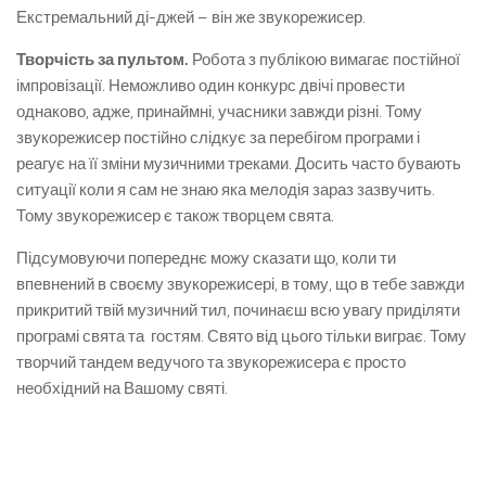
Екстремальний ді-джей – він же звукорежисер.
Творчість за пультом.
Робота з публікою вимагає постійної
імпровізації. Неможливо один конкурс двічі провести
однаково, адже, принаймні, учасники завжди різні. Тому
звукорежисер постійно слідкує за перебігом програми і
реагує на її зміни музичними треками. Досить часто бувають
ситуації коли я сам не знаю яка мелодія зараз зазвучить.
Тому звукорежисер є також творцем свята.
Підсумовуючи попереднє можу сказати що, коли ти
впевнений в своєму звукорежисері, в тому, що в тебе завжди
прикритий твій музичний тил, починаєш всю увагу приділяти
програмі свята та гостям. Свято від цього тільки виграє. Тому
творчий тандем ведучого та звукорежисера є просто
необхідний на Вашому святі.