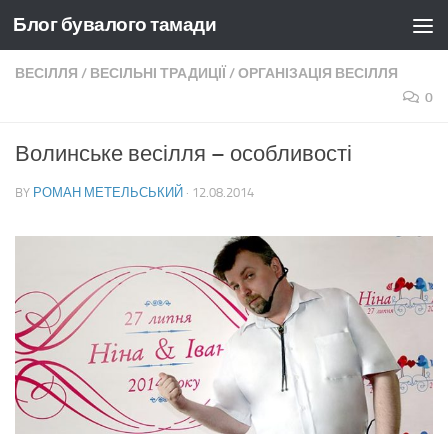
Блог бувалого тамади
Skip to content
ВЕСІЛЛЯ
/
ВЕСІЛЬНІ ТРАДИЦІЇ
/
ОРГАНІЗАЦІЯ ВЕСІЛЛЯ
0
Волинське весілля – особливості
BY
РОМАН МЕТЕЛЬСЬКИЙ
·
12.08.2014