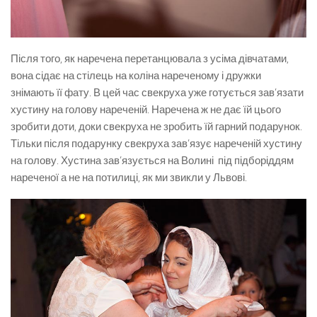
Після того, як наречена перетанцювала з усіма дівчатами,
вона сідає на стілець на коліна нареченому і дружки
знімають її фату. В цей час свекруха уже готується зав’язати
хустину на голову нареченій. Наречена ж не дає їй цього
зробити доти, доки свекруха не зробить їй гарний подарунок.
Тільки після подарунку свекруха зав’язує нареченій хустину
на голову. Хустина зав’язується на Волині під підборіддям
нареченої а не на потилиці, як ми звикли у Львові.