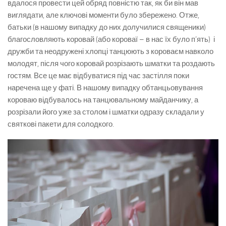
вдалося провести цей обряд повністю так, як би він мав
виглядати, але ключові моменти було збережено. Отже,
батьки (в нашому випадку до них долучилися священики)
благословляють коровай (або короваї – в нас їх було п’ять) і
дружби та неодружені хлопці танцюють з короваєм навколо
молодят, після чого коровай розрізають шматки та роздають
гостям. Все це має відбуватися під час застілля поки
наречена ще у фаті. В нашому випадку обтанцьовування
короваю відбувалось на танцювальному майданчику, а
розрізали його уже за столом і шматки одразу складали у
святкові пакети для солодкого.