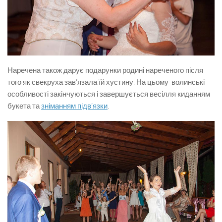
Наречена також дарує подарунки родині нареченого після
того як свекруха зав’язала їй хустину. На цьому волинські
особливості закінчуються і завершується весілля киданням
букета та
зніманням підв’язки
.