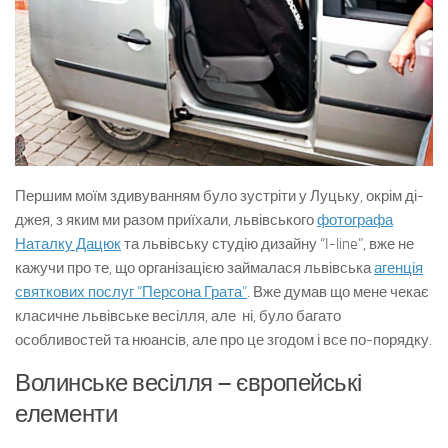
Першим моїм здивуванням було зустріти у Луцьку, окрім ді-
джея, з яким ми разом приїхали, львівського
фотографа
Наталку Дацюк
та львівську студію дизайну “I-line”, вже не
кажучи про те, що організацією займалася львівська
агенція
святкових послуг “Персона Грата”
. Вже думав що мене чекає
класичне львівське весілля, але ні, було багато
особливостей та нюансів, але про це згодом і все по-порядку.
Волинське весілля – європейські
елементи