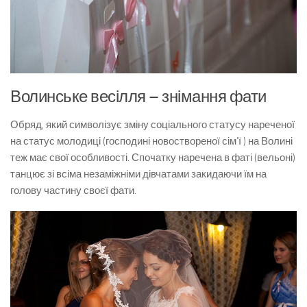
Волинське весілля – знімання фати
Обряд, який символізує зміну соціального статусу нареченої
на статус молодиці (господині новоствореної сім’ї ) на Волині
теж має свої особливості. Спочатку наречена в фаті (вельоні)
танцює зі всіма незаміжніми дівчатами закидаючи їм на
голову частину своєї фати.