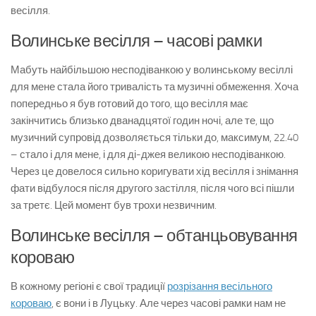
весілля.
Волинське весілля – часові рамки
Мабуть найбільшою несподіванкою у волинському весіллі
для мене стала його тривалість та музичні обмеження. Хоча
попередньо я був готовий до того, що весілля має
закінчитись близько дванадцятої годин ночі, але те, що
музичний супровід дозволяється тільки до, максимум, 22.40
– стало і для мене, і для ді-джея великою несподіванкою.
Через це довелося сильно коригувати хід весілля і знімання
фати відбулося після другого застілля, після чого всі пішли
за третє. Цей момент був трохи незвичним.
Волинське весілля – обтанцьовування
короваю
В кожному регіоні є свої традиції
розрізання весільного
короваю
, є вони і в Луцьку. Але через часові рамки нам не