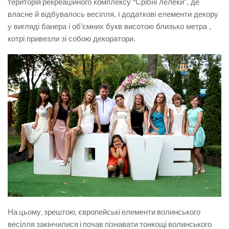
територія
рекреаційного комплексу “Срібні лелеки”, де
власне й відбувалось весілля, і додаткові елементи декору
у вигляді банера і об’ємних букв висотою близько метра ,
котрі привезли зі собою декоратори.
На цьому, зрештою, європейські елементи волинського
весілля закінчилися і почав пізнавати тонкощі волинського