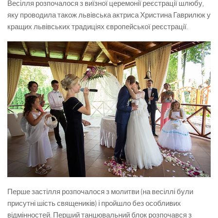
Весілля розпочалося з виїзної церемонії реєстрації шлюбу,
яку проводила також львівська актриса Христина Гаврилюк у
кращих львівських традиціях європейської реєстрації.
Перше застілля розпочалося з молитви (на весіллі були
присутні шість священиків) і пройшло без особливих
відмінностей. Перший танцювальний блок розпочався з