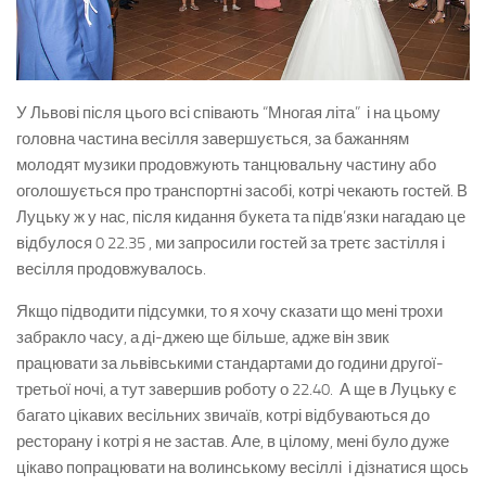
У Львові після цього всі співають “Многая літа” і на цьому
головна частина весілля завершується, за бажанням
молодят музики продовжують танцювальну частину або
оголошується про транспортні засобі, котрі чекають гостей. В
Луцьку ж у нас, після кидання букета та підв’язки нагадаю це
відбулося 0 22.35 , ми запросили гостей за третє застілля і
весілля продовжувалось.
Якщо підводити підсумки, то я хочу сказати що мені трохи
забракло часу, а ді-джею ще більше, адже він звик
працювати за львівськими стандартами до години другої-
третьої ночі, а тут завершив роботу о 22.40. А ще в Луцьку є
багато цікавих весільних звичаїв, котрі відбуваються до
ресторану і котрі я не застав. Але, в цілому, мені було дуже
цікаво попрацювати на волинському весіллі і дізнатися щось