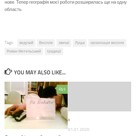
нове. Тепер географія моєї роботи розширилась ще на одну
область.
Tags:
ведучий
Весілля
звичаї
Луцьк
організація весілля
Роман Метельський
традиції
YOU MAY ALSO LIKE...
5
x
01.01.2020