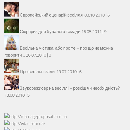
Європейський сценарій весілля.
03.10.2010 |
6
Сюрприз для бувалого тамади
16.05.2011 |
9
Весільна містика, або про те – про що не можна
говорити…
26.07.2010 |
8
Про весільні зали.
19.07.2010 |
6
Звукорежисер на весіллі – розкіш чи необхідність?
13.08.2010 |
5