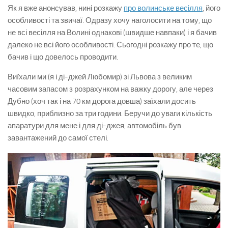
Як я вже анонсував, нині розкажу
про волинське весілля
, його
особливості та звичаї. Одразу хочу наголосити на тому, що
не всі весілля на Волині однакові (швидше навпаки) і я бачив
далеко не всі його особливості. Сьогодні розкажу про те, що
бачив і що довелось проводити.
Виїхали ми (я і ді-джей Любомир) зі Львова з великим
часовим запасом з розрахунком на важку дорогу, але через
Дубно (хоч так і на 70 км дорога довша) заїхали досить
швидко, приблизно за три години. Беручи до уваги кількість
апаратури для мене і для ді-джея, автомобіль був
завантажений до самої стелі.