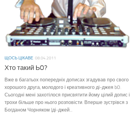
ЩОСЬ ЦІКАВЕ
08.04.2011
Хто такий ЬO?
Вже в багатьох попередніх дописах згадував про свого
хорошого друга, молодого і креативного ді-джея bO.
Сьогодні мені захотілося присвятити йому цілий допис і
трохи більше про нього розповісти. Вперше зустрівся з
Богданом Чорняком (ді-джей...