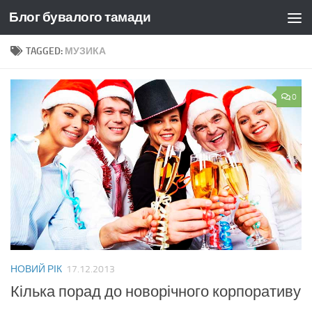
Блог бувалого тамади
Skip to content
TAGGED:
МУЗИКА
0
НОВИЙ РІК
17.12.2013
Кілька порад до новорічного корпоративу