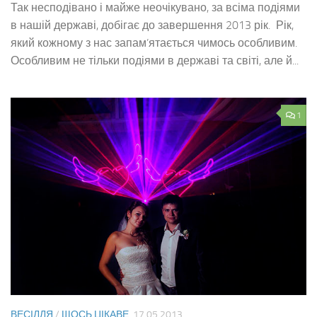
Так несподівано і майже неочікувано, за всіма подіями
в нашій державі, добігає до завершення 2013 рік. Рік,
який кожному з нас запам’ятається чимось особливим.
Особливим не тільки подіями в державі та світі, але й...
1
ВЕСІЛЛЯ
/
ЩОСЬ ЦІКАВЕ
17.05.2013