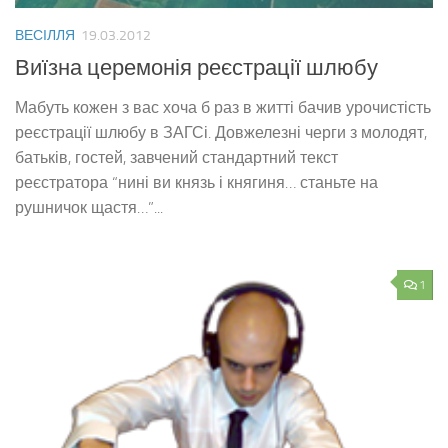
ВЕСІЛЛЯ
19.03.2012
Виїзна церемонія реєстрації шлюбу
Мабуть кожен з вас хоча б раз в житті бачив урочистість
реєстрації шлюбу в ЗАГСі. Довжелезні черги з молодят,
батьків, гостей, завчений стандартний текст
реєстратора “нині ви князь і княгиня… станьте на
рушничок щастя…”...
1