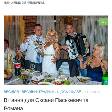
найбільш хвилюючим...
2
ВЕСІЛЛЯ
/
ВЕСІЛЬНІ ТРАДИЦІЇ
/
ЩОСЬ ЦІКАВЕ
26.07.2012
Вітання для Оксани Паськевич та
Романа