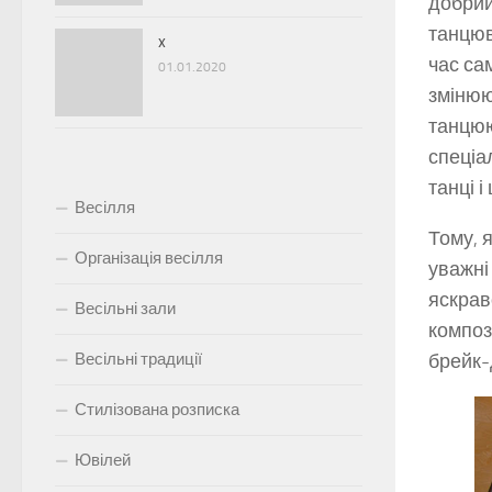
добрий
танцюв
x
час са
01.01.2020
змінюю
танцюю
спеціа
танці і
Весілля
Тому, 
Організація весілля
уважні
яскрав
Весільні зали
композ
Весільні традиції
брейк-
Стилізована розписка
Ювілей