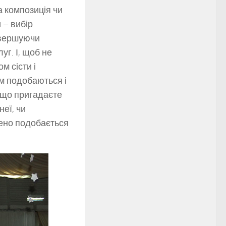
 композиція чи
 – вибір
завершуючи
уг. І, щоб не
м сісти і
їм подобаються і
якщо пригадаєте
еї, чи
лено подобається