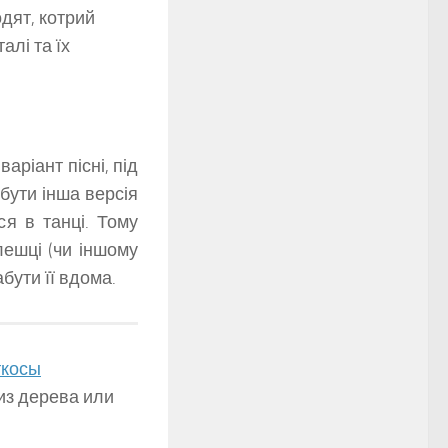
дят, котрий
алі та їх
ріант пісні, під
бути інша версія
я в танці. Тому
ешці (чи іншому
абути її вдома.
ткосы
з дерева или