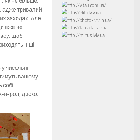
, як не більше,
о, адже тривалий
их заходах. Але
ди вже не
часу, щоб
риходять інші
 у чисельні
ятимуть вашому
 собі
к-н-рол, диско,