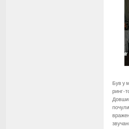
Був у 
ринг-т
Довший
почули
вражен
звучан