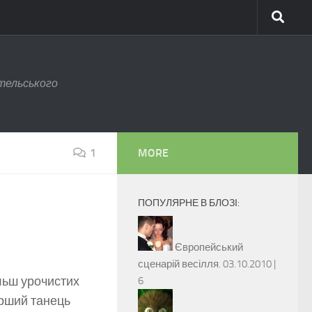
тельського
1
MORE
ПОПУЛЯРНЕ В БЛОЗІ:
Європейський
сценарій весілля.
03.10.2010 |
льш урочистих
6
ерший танець