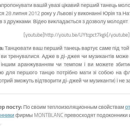
апропонувати вашій увазі цікавий перший танець моло
ся 28 липня 2012 року у Львові у виконанні Юрія та Нат
в з дружками. Відео викладається з дозволу молодят.
[youtube]http://youtu.be/UYtqpct7kgk[/youtube]
а:
Танцювати ваш перший танець вартує саме під той ва
 ви тренувалися. Адже в ді-джея чи музикантів може 
з іншим аранжуванням чи темпом і ви можете збитис
ю для першого танцю потрібно мати зі собою на фл
котрий зможуть відтворити ді-джей чи музиканти) і не з
р посту:
По своим теплоизоляционным свойствам
о
онники
фирмы MONTBLANC превосходят подоконники и
.