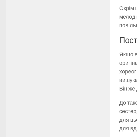
Окрім 
мелоді
повіль
Пост
Якщо в
оригін
хореог
вишука
Він же
До так
сестер
для ць
для вд