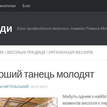
 кнопочки
Блог
ади
Блог професійного ведучого, тамади Романа Ме
ЛЯ
/
ВЕСІЛЬНІ ТРАДИЦІЇ
/
ОРГАНІЗАЦІЯ ВЕСІЛЛЯ
рший танець молодят
Н МЕТЕЛЬСЬКИЙ
·
30.07.2012
Мабуть одним з найбі
моментів весілля є п