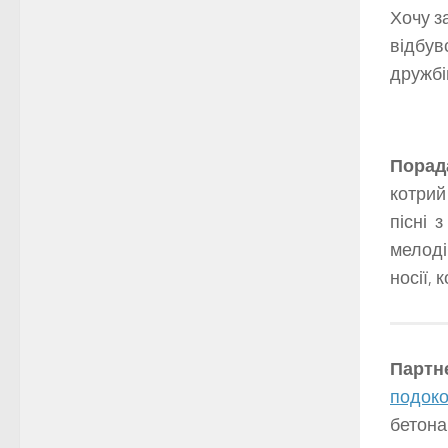
Хочу з
відбув
дружбі
Порад
котрий
пісні 
мелоді
носії, 
Партне
подок
бетона