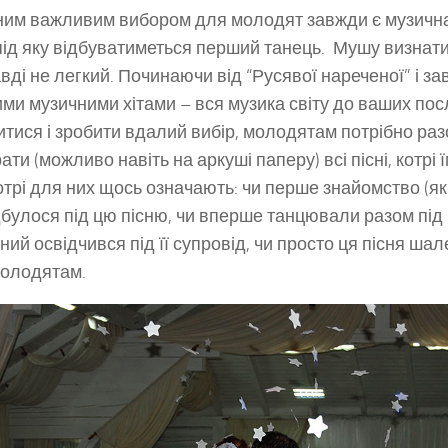
им важливим вибором для молодят завжди є музична
 під яку відбуватиметься перший танець. Мушу визнати
вді не легкий. Починаючи від “Русявої нареченої” і 
ими музичними хітами – вся музика світу до ваших посл
итися і зробити вдалий вибір, молодятам потрібно разо
ти (можливо навіть на аркуші паперу) всі пісні, котрі 
котрі для них щось означають: чи перше знайомство (
дбулося під цю пісню, чи вперше танцювали разом під н
ний освідчився під її супровід, чи просто ця пісня ша
олодятам.