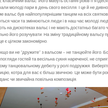
, класичний вальс. Його мабуть останні років п’ятдесят
али молоді пари в день свого весілля. І це й не дивн
ме вальс був найпопулярнішим танцем на всіх святков
ться часи та змінюються люди і в наш час молоді лю
ть на дискотеках вальс і не мають достатньо багато 
льно його розучувати. На зміну традиційному вальсу п
 це є цілком закономірно.
якщо ви не “дружите” з вальсом – не танцюйте його. Бо
 погляди гостей та весільна сукня нареченої, не спри
ому танцювальному дебюту у ролі подружжя. Виберіть
ицію, котра для вас є більш звичною. Це може бути ро
данс чи звичайна повільна композиція.