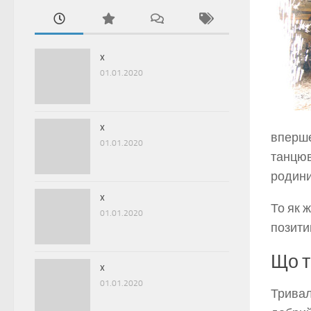
x
01.01.2020
x
вперше
01.01.2020
танцюв
родини 
x
То як ж
01.01.2020
позити
Що т
x
01.01.2020
Тривал