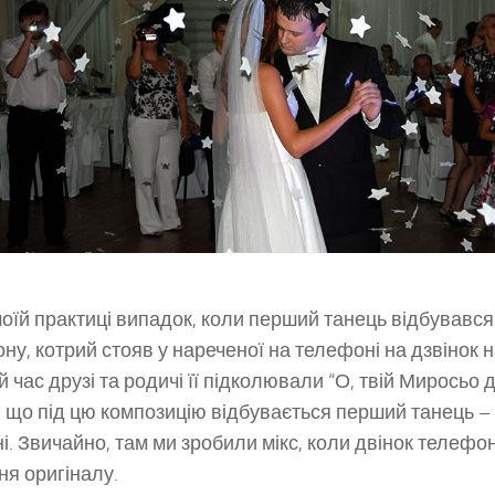
моїй практиці випадок, коли перший танець відбувався
ону, котрий стояв у нареченої на телефоні на дзвінок 
 час друзі та родичі її підколювали “О, твій Миросьо д
 що під цю композицію відбувається перший танець –
і. Звичайно, там ми зробили мікс, коли двінок телефо
ня оригіналу.