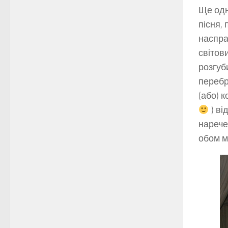
Ще одн
пісня,
наспра
світов
розгуб
перебра
(або) 
) ві
нарече
обом м