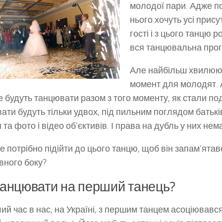
молодої пари. Адже п
нього хочуть усі присут
гості і з цього танцю 
вся танцювальна прог
Але найбільш хвилюю
момент для молодят.
 будуть танцювати разом з того моменту, як стали по
ати будуть тільки удвох, під пильним поглядом батьків
та фото і відео об’єктивів. І права на дубль у них нем
е потрібно підійти до цього танцю, щоб він запам’ятавс
вного боку?
анцювати на перший танець?
ий час в нас, на Україні, з першим танцем асоціювавс