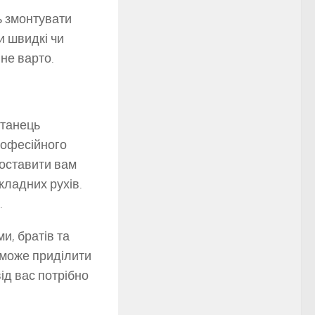
ь змонтувати
и швидкі чи
не варто.
 танець
рофесійного
оставити вам
кладних рухів.
.
и, братів та
 зможе приділити
ід вас потрібно