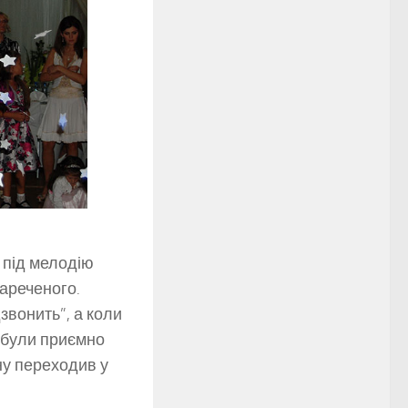
 під мелодію
нареченого.
звонить”, а коли
 були приємно
ну переходив у