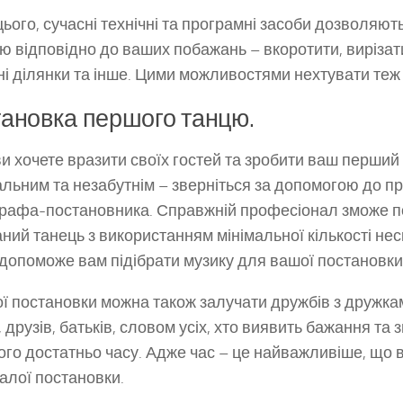
цього, сучасні технічні та програмні засоби дозволяют
ю відповідно до ваших побажань – вкоротити, вирізат
ні ділянки та інше. Цими можливостями нехтувати теж 
ановка першого танцю.
и хочете вразити своїх гостей та зробити ваш перший
альним та незабутнім – зверніться за допомогою до п
рафа-постановника. Справжній професіонал зможе п
ний танець з використанням мінімальної кількості нес
 допоможе вам підібрати музику для вашої постановки
ої постановки можна також залучати дружбів з дружкам
, друзів, батьків, словом усіх, хто виявить бажання та
ого достатньо часу. Адже час – це найважливіше, що в
алої постановки.