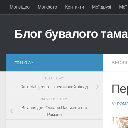
Мої відео
Мої фото
Контакти
Мої друзі
Мої
Skip to content
Блог бувалого там
FOLLOW:
ВЕСІЛ
NEXT STORY
Пе
Recordati group – креативний підхід
PREVIOUS STORY
BY
РОМА
Вітання для Оксани Паськевич та
Романа