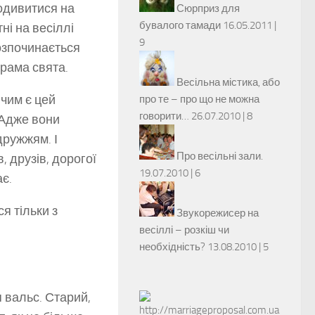
одивитися на
Сюрприз для
бувалого тамади
16.05.2011 |
ні на весіллі
9
розпочинається
рама свята.
Весільна містика, або
чим є цей
про те – про що не можна
говорити…
26.07.2010 |
8
 Адже вони
дружжям. І
Про весільні зали.
, друзів, дорогої
19.07.2010 |
6
ає.
я тільки з
Звукорежисер на
весіллі – розкіш чи
необхідність?
13.08.2010 |
5
я вальс. Старий,