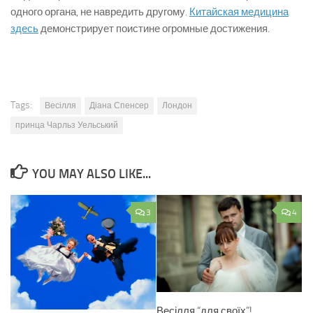
одного органа, не навредить другому.
Китайская медицина
здесь
демонстрирует поистине огромные достижения.
Tags:
Весілля
Діана Спенсер
Лондон
принца Чарльз Уельський
YOU MAY ALSO LIKE...
3
4
Весілля “для своїх”!