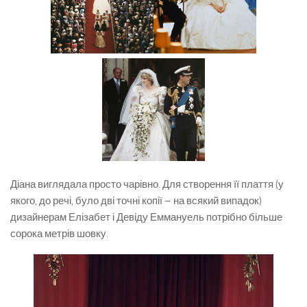
Діана виглядала просто чарівно. Для створення її плаття (у
якого, до речі, було дві точні копії – на всякий випадок)
дизайнерам Елізабет і Девіду Еммануель потрібно більше
сорока метрів шовку.