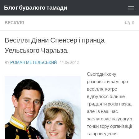
Блог бувалого тамади
Skip to content
ВЕСІЛЛЯ
0
Весілля Діани Спенсер і принца
Уельського Чарльза.
BY
РОМАН МЕТЕЛЬСЬКИЙ
·
11.04.2012
Сьогодні хочу
розповісти вам про
весілля, котре
відбулося більше
тридцяти років назад,
але і в наш час
заслуговує на увагу з
точки зору організації
та проведення.