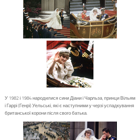
У 1982 і 1984 народилися сини Діани і Чарльза, принци Вільям
і Гаррі (Генрі) Уельські, які є наступними у черзі успадкування
британської корони після свого батька.