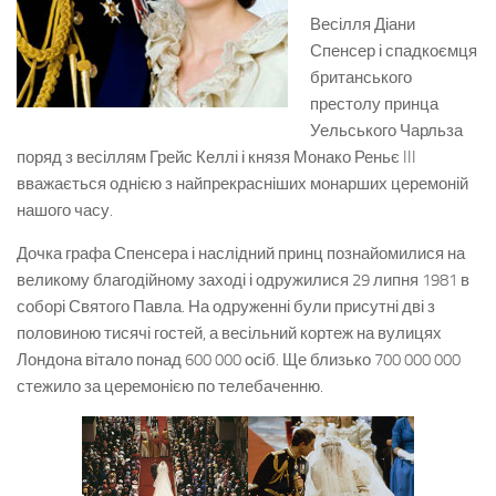
Весілля Діани
Спенсер і спадкоємця
британського
престолу принца
Уельського Чарльза
поряд з весіллям Грейс Келлі і князя Монако Реньє III
вважається однією з найпрекрасніших монарших церемоній
нашого часу.
Дочка графа Спенсера і наслідний принц познайомилися на
великому благодійному заході і одружилися 29 липня 1981 в
соборі Святого Павла. На одруженні були присутні дві з
половиною тисячі гостей, а весільний кортеж на вулицях
Лондона вітало понад 600 000 осіб. Ще близько 700 000 000
стежило за церемонією по телебаченню.