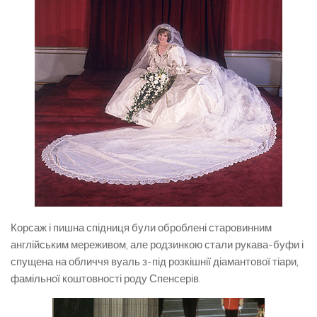
Корсаж і пишна спідниця були оброблені старовинним
англійським мереживом, але родзинкою стали рукава-буфи і
спущена на обличчя вуаль з-під розкішнії діамантової тіари,
фамільної коштовності роду Спенсерів.