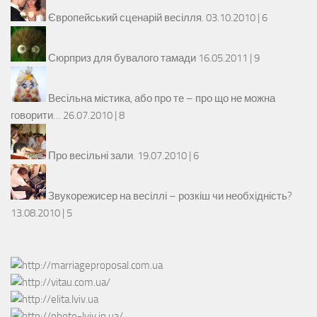
Європейський сценарій весілля.
03.10.2010 |
6
Сюрприз для бувалого тамади
16.05.2011 |
9
Весільна містика, або про те – про що не можна
говорити…
26.07.2010 |
8
Про весільні зали.
19.07.2010 |
6
Звукорежисер на весіллі – розкіш чи необхідність?
13.08.2010 |
5