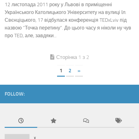
12 листопада 2011 року у Львові в приміщенні
Українського Католицького Університету на вулиці Іл.
Свєнціцького, 17 відбулася конференція TEDxLviv під
назвою “Точка перетину”. До цього часу я ніколи ну чув
про TED, але, завдяки...
Сторінка 1 з 2
1
2
»
FOLLOW:
x