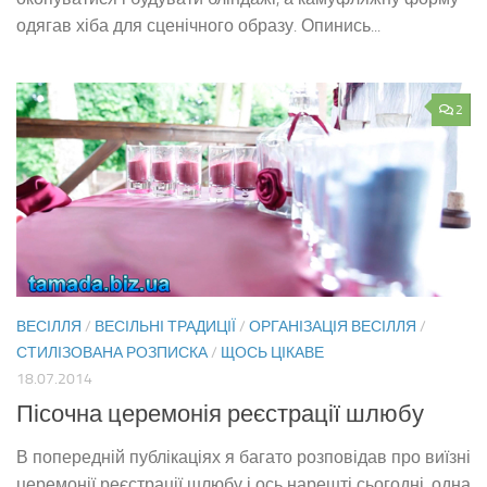
одягав хіба для сценічного образу. Опинись...
2
ВЕСІЛЛЯ
/
ВЕСІЛЬНІ ТРАДИЦІЇ
/
ОРГАНІЗАЦІЯ ВЕСІЛЛЯ
/
СТИЛІЗОВАНА РОЗПИСКА
/
ЩОСЬ ЦІКАВЕ
18.07.2014
Пісочна церемонія реєстрації шлюбу
В попередній публікаціях я багато розповідав про виїзні
церемонії реєстрації шлюбу і ось нарешті сьогодні, одна