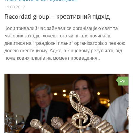
15.08.2012
Recordati group – креативний підхід
Коли тривалий час займаєшся організацією свят та
масових заходів, хочеш того чи ні, але починаєш
дивитися на “грандіозні плани” організаторів з певною
долею скептицизму. Адже, в кінцевому результаті, від
початкових планів на момент проведення...
0