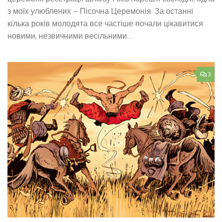
з моїх улюблених – Пісочна Церемонія. За останні
кілька років молодята все частіше почали цікавитися
новими, незвичними весільними...
3