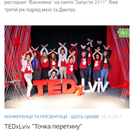
ресторані “Василина” на свято”Запусти 2011″. Вже
третій рік підряд мені та Дмитру...
1
КОНФЕРЕНЦІЇ ТА ПРЕЗЕНТАЦІЇ
/
ЩОСЬ ЦІКАВЕ
16.11.2011
TEDxLviv “Точка перетину”