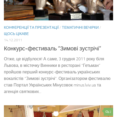
КОНФЕРЕНЦІЇ ТА ПРЕЗЕНТАЦІЇ
/
ТЕМАТИЧНІ ВЕЧІРКИ
/
ЩОСЬ ЦІКАВЕ
14.12.2011
Конкурс-фестиваль “Зимові зустрічі”
Отже, це відбулося! А саме, 3 грудня 2011 року біля
Львова, в містечку Винники в ресторані “Гетьман”
пройшов перший конкурс-фестиваль українських
вокалістів “Зимові зустрічі”. Організатором фестивалю
став Портал Українських Мінусовок minus.lviv.ua та
агенція святкових...
2