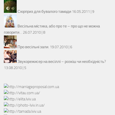
Сюрприз для бувалого тамади
16.05.2011 |
9
Весільна містика, або про те – про що не можна
говорити…
26.07.2010 |
8
Про весільні зали.
19.07.2010 |
6
Звукорежисер на весіллі – розкіш чи необхідність?
13.08.2010 |
5