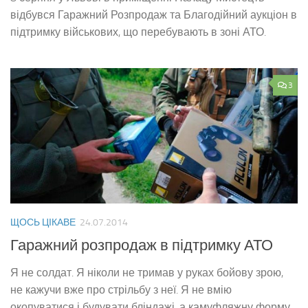
відбувся Гаражний Розпродаж та Благодійний аукціон в
підтримку військових, що перебувають в зоні АТО.
3
ЩОСЬ ЦІКАВЕ
24.07.2014
Гаражний розпродаж в підтримку АТО
Я не солдат. Я ніколи не тримав у руках бойову зрою,
не кажучи вже про стрільбу з неї. Я не вмію
окопуватися і будувати бліндажі, а камуфляжну форму