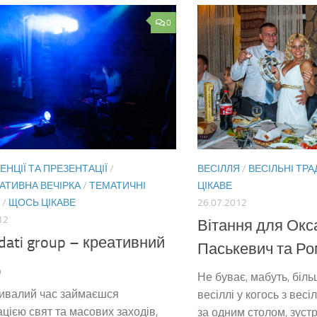
0
НЦІЇ ТА ПРЕЗЕНТАЦІЇ
/
ВЕСІЛЛЯ
/
ВЕСІЛЬНІ ТРА
АТИВНА ВЕЧІРКА
/
ТЕМАТИЧНІ
ЦІКАВЕ
/
ЩОСЬ ЦІКАВЕ
26.07.2012
12
Вітання для Окс
dati group – креативний
Паськевич та Р
д
Не буває, мабуть, більш
ривалий час займаєшся
весіллі у когось з весі
ацією свят та масових заходів,
за одним столом, зуст