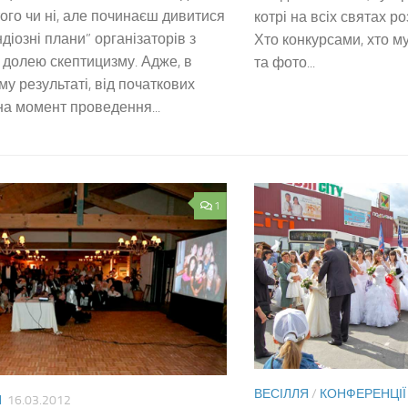
ого чи ні, але починаєш дивитися
котрі на всіх святах р
ндіозні плани” організаторів з
Хто конкурсами, хто му
долею скептицизму. Адже, в
та фото...
му результаті, від початкових
на момент проведення...
1
ВЕСІЛЛЯ
/
КОНФЕРЕНЦІЇ 
Я
16.03.2012