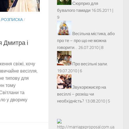
Сюрприз для
бувалого тамади
16.05.2011 |
9
 РОЗПИСКА
/
Весільна містика, або
про те – про що не можна
я Дмитра і
говорити…
26.07.2010 |
8
ення свіжі, хочу
Про весільні зали.
звичайне весілля,
19.07.2010 |
6
не типову для
лин тому
Звукорежисер на
 Світлани та
весіллі – розкіш чи
ло у дворику
необхідність?
13.08.2010 |
5