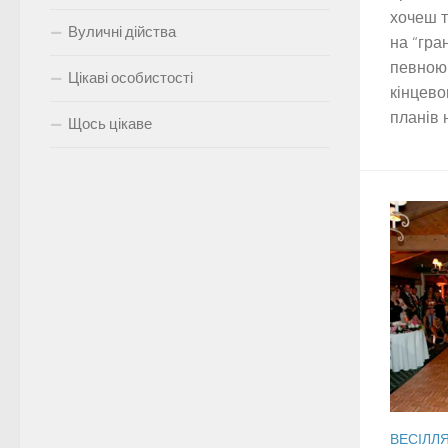
хочеш т
Вуличні дійства
на “гра
певною 
Цікаві особистості
кінцево
планів 
Щось цікаве
ВЕСІЛЛ