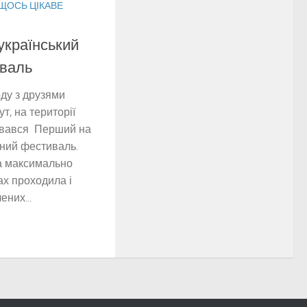
ЩОСЬ ЦІКАВЕ
український
иваль
ду з друзями
т, на території
увався Перший на
ьний фестиваль.
а максимально
ах проходила і
ених...