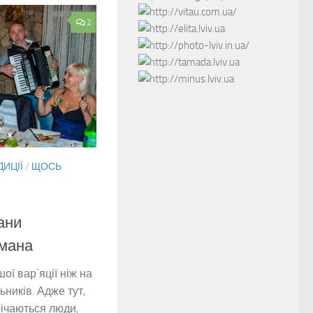
2
ДИЦІЇ
/
ЩОСЬ
ани
омана
ої вар`яції ніж на
льників. Адже тут,
річаються люди,