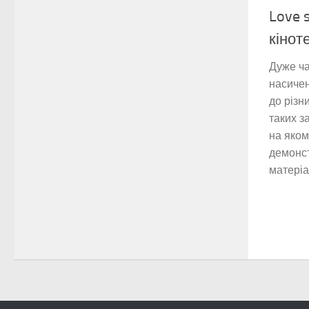
Love 
кінот
Дуже ча
насичен
до різн
таких з
на яком
демонст
матеріа