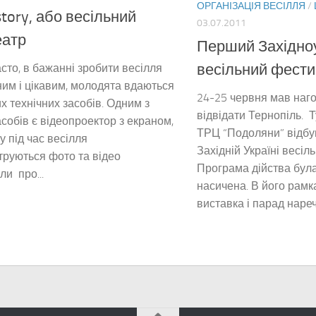
ОРГАНІЗАЦІЯ ВЕСІЛЛЯ
/
story, або весільний
03.07.2011
еатр
Перший Західно
весільний фест
сто, в бажанні зробити весілля
им і цікавим, молодята вдаються
24-25 червня мав наго
их технічних засобів. Одним з
відвідати Тернопіль. Ту
асобів є відеопроектор з екраном,
ТРЦ “Подоляни” відб
у під час весілля
Західній Україні весіл
руються фото та відео
Програма дійства бул
ли про...
насичена. В його рамк
виставка і парад нареч