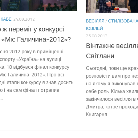
ІКАВЕ
24.09.2012
ВЕСІЛЛЯ
/
СТИЛІЗОВАНА
о ж переміг у конкурсі
ЮВІЛЕЙ
25.08.2012
 «Міс Галичина-2012»?
Вінтажне весілл
сня 2012 року в приміщенні
Світлани
спорту «Україна» на вулиці
а, 18 відбувся фінал конкурсу
Сьогодні, поки ще враж
Міс Галичина-2012». Про всі
розповісти вам про не
ні етапи конкурсу я знав досить
на якому я виконував 
о і на сам фінал потрапив
себе роль. Кілька хви
..
закінчилося весілля в
Дмитра, котре проходи
Книгарня...