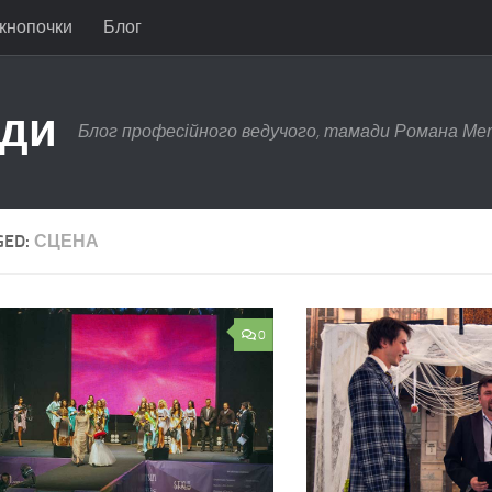
 кнопочки
Блог
ади
Блог професійного ведучого, тамади Романа Ме
GED:
СЦЕНА
0