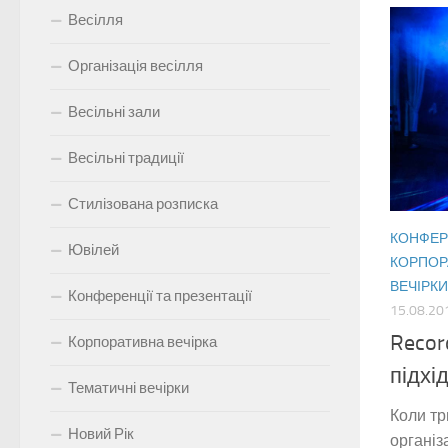
Весілля
Організація весілля
Весільні зали
Весільні традиції
Стилізована розписка
КОНФЕРЕ
Ювілей
КОРПОР
ВЕЧІРКИ
Конференції та презентації
15.08.20
Recor
Корпоративна вечірка
підхі
Тематичні вечірки
Коли т
Новий Рік
організ