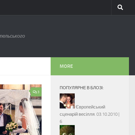
тельського
MORE
ПОПУЛЯРНЕ В БЛОЗІ:
3
Європейський
сценарій весілля.
03.10.2010 |
6