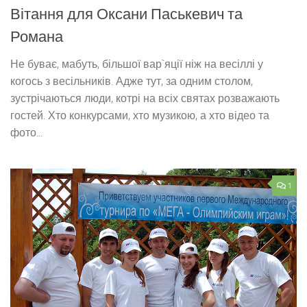
Вітання для Оксани Паськевич та
Романа
Не буває, мабуть, більшої вар`яції ніж на весіллі у
когось з весільників. Адже тут, за одним столом,
зустрічаються люди, котрі на всіх святах розважають
гостей. Хто конкурсами, хто музикою, а хто відео та
фото...
1