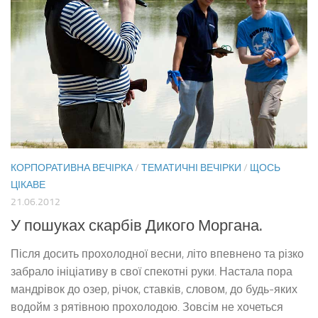
КОРПОРАТИВНА ВЕЧІРКА
/
ТЕМАТИЧНІ ВЕЧІРКИ
/
ЩОСЬ
ЦІКАВЕ
21.06.2012
У пошуках скарбів Дикого Моргана.
Після досить прохолодної весни, літо впевнено та різко
забрало ініціативу в свої спекотні руки. Настала пора
мандрівок до озер, річок, ставків, словом, до будь-яких
водойм з рятівною прохолодою. Зовсім не хочеться