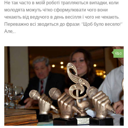
Не так часто в моїй роботі трапляються випадки, коли
молодята можуть чітко сформулювати чого вони
чекають від ведучого в день весілля і чого не чекають.
Переважно всі зводиться до фрази: “Щоб було весело!”
Але,...
0