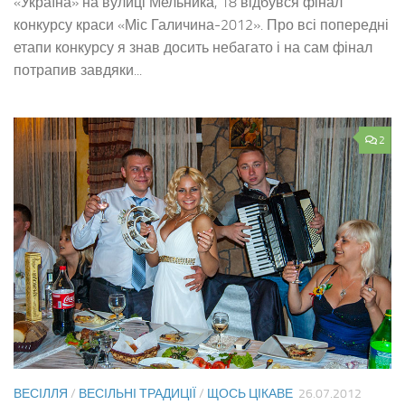
«Україна» на вулиці Мельника, 18 відбувся фінал
конкурсу краси «Міс Галичина-2012». Про всі попередні
етапи конкурсу я знав досить небагато і на сам фінал
потрапив завдяки...
2
ВЕСІЛЛЯ
/
ВЕСІЛЬНІ ТРАДИЦІЇ
/
ЩОСЬ ЦІКАВЕ
26.07.2012