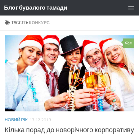
Блог бувалого тамади
Skip to content
TAGGED:
КОНКУРС
0
НОВИЙ РІК
17.12.2013
Кілька порад до новорічного корпоративу