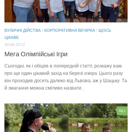
ВУЛИЧНІ ДІЙСТВА
/
КОРПОРАТИВНА ВЕЧІРКА
/
ЩОСЬ
ЦІКАВЕ
30.06.2012
Мега Олімпійські Ігри
Сьогодні, як і обіцяв в попередній статті, розкажу вам
про ще один цікавий захід на березі озера. Цього разу
він проходив досить далеко від Львова, аж у Шацьку. Та
й змагання можна сміливо назвати...
2