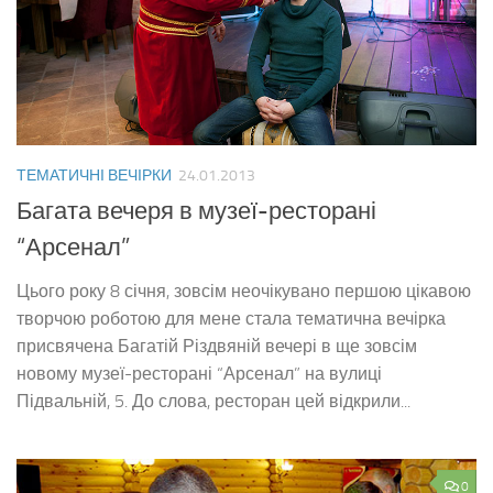
ТЕМАТИЧНІ ВЕЧІРКИ
24.01.2013
Багата вечеря в музеї-ресторані
“Арсенал”
Цього року 8 січня, зовсім неочікувано першою цікавою
творчою роботою для мене стала тематична вечірка
присвячена Багатій Різдвяній вечері в ще зовсім
новому музеї-ресторані “Арсенал” на вулиці
Підвальній, 5. До слова, ресторан цей відкрили...
0