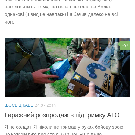
наголосити на тому, що не всі весілля на Волині
однакові (швидше навпаки) і я бачив далеко не всі
його...
3
ЩОСЬ ЦІКАВЕ
24.07.2014
Гаражний розпродаж в підтримку АТО
Я не солдат. Я ніколи не тримав у руках бойову зрою,
не кажучи вже про стрільбу з неї. Я не вмію