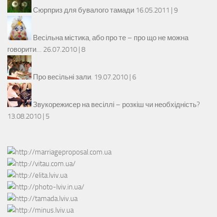
Сюрприз для бувалого тамади
16.05.2011 |
9
Весільна містика, або про те – про що не можна
говорити…
26.07.2010 |
8
Про весільні зали.
19.07.2010 |
6
Звукорежисер на весіллі – розкіш чи необхідність?
13.08.2010 |
5