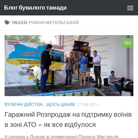
Блог бувалого тамади
Skip to content
TAGGED:
РОМАН МЕТЕЛЬСЬКИЙ
0
ВУЛИЧНІ ДІЙСТВА
/
ЩОСЬ ЦІКАВЕ
27.08.2014
Гаражний Розпродаж на підтримку воїнів
в зоні АТО – як все відбулося
8 серпня у Львові в приміщенні Палацу Мистецтв