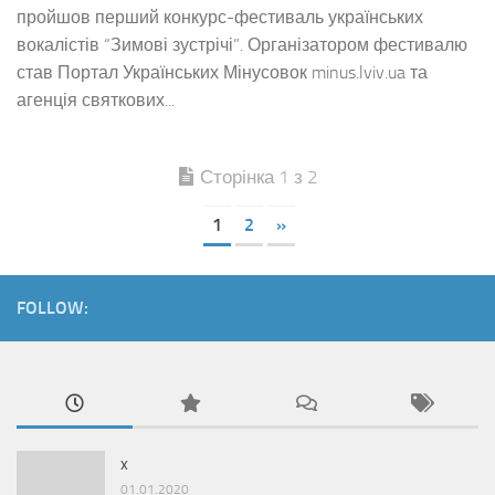
пройшов перший конкурс-фестиваль українських
вокалістів “Зимові зустрічі”. Організатором фестивалю
став Портал Українських Мінусовок minus.lviv.ua та
агенція святкових...
Сторінка 1 з 2
1
2
»
FOLLOW:
x
01.01.2020