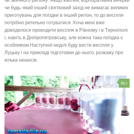
чи звичного регіону. Якщо ювілей, корпоративна вечірки
чи будь-який інший святковий захід не вимагає великих
приготувань для поїздки в інший регіон, то до весілля
потрібно ретельно готуватися. Хоча мені вже
доводилося проводити весілля в Рівному і в Тернополі
і, навіть в Дніпропетровську, але кожна така поїздка є
особливою.Наступної неділі буду вести весілля у
Луцьку і на прикладі підготовки до нього, розкажу про
кілька нюансів.
2