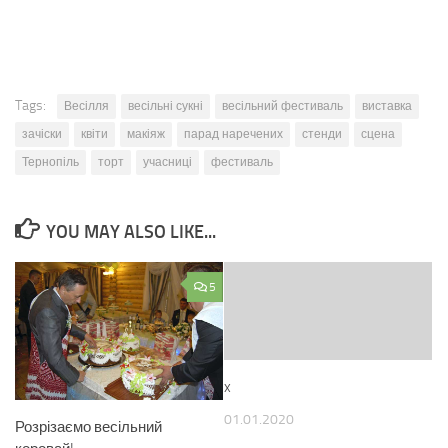
Tags:
Весілля
весільні сукні
весільний фестиваль
виставка
зачіски
квіти
макіяж
парад наречених
стенди
сцена
Тернопіль
торт
учасниці
фестиваль
YOU MAY ALSO LIKE...
5
x
01.01.2020
Розрізаємо весільний