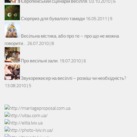
Європейський сценарій весілля.
03.10.2010 |
6
Сюрприз для бувалого тамади
16.05.2011 |
9
Весільна містика, або про те – про що не можна
говорити…
26.07.2010 |
8
Про весільні зали.
19.07.2010 |
6
Звукорежисер на весіллі – розкіш чи необхідність?
13.08.2010 |
5