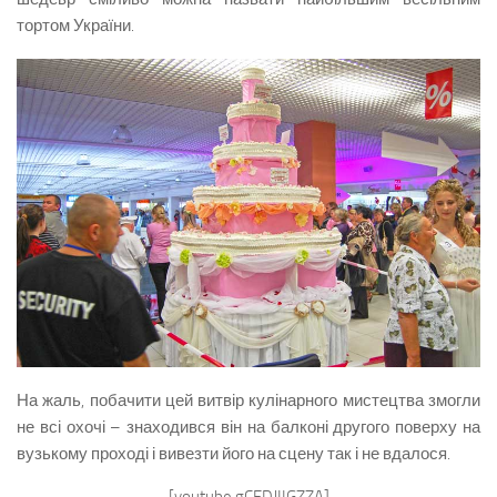
тортом України.
На жаль, побачити цей витвір кулінарного мистецтва змогли
не всі охочі – знаходився він на балконі другого поверху на
вузькому проході і вивезти його на сцену так і не вдалося.
[youtube gCEDJIIGZZA]