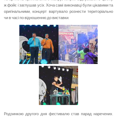
ж фойє і заглушав усіх. Хоча самі виконавці були цікавими та
оригінальними, концерт вартувало рознести територіально
чи в часі по відношенню до виставки.
Родзинкою другого дня фестивалю став парад наречених.