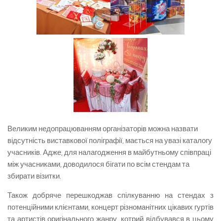
Великим недопрацюванням організаторів можна назвати
відсутність виставкової поліграфії, мається на увазі каталогу
учасників. Адже, для налагодження в майбутньому співпраці
між учасниками, доводилося бігати по всім стендам та
збирати візитки.
Також добряче перешкоджав спілкуванню на стендах з
потенційними клієнтами, концерт різноманітних цікавих гуртів
та артистів оригінального жанру, котрий відбувався в цьому