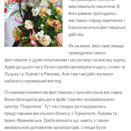
максимально насичена. В
його рамках проходила і
виставка і парад наречених і
багаточисельні фестивальні
дійства.
Як на мене, вже саме явище
проведення такого
фестивалю є дуже позитивним і заслуговує на високу оцінку.
Адже до цього часу були спроби організувати щось схоже і в
Луцьку і у Львові і в Рівному. Але там такі дійства мали
набагато скромніший вигляд.
Основним елементом фестивалю стала весільна виставка.
Вона проходила два дні в фойє торгово-розважального
центру “Подоляни”. Тут на стендах розташувались
представники весільного бізнесу з Тернополя, Львова та
Івано-Франківська. Треба визнати що, навіть з такою
мінімальною допомогою організаторів, стенди були