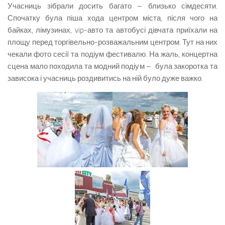
Учасниць зібрали досить багато – близько сімдесяти.
Спочатку була піша хода центром міста, після чого на
байках, лімузинах, vip-авто та автобусі дівчата приїхали на
площу перед торгівельно-розважальним центром. Тут на них
чекали фото сесії та подіум фестивалю. На жаль, концертна
сцена мало походила та модний подіум – була закоротка та
зависока і учасниць роздивитись на ній було дуже важко.