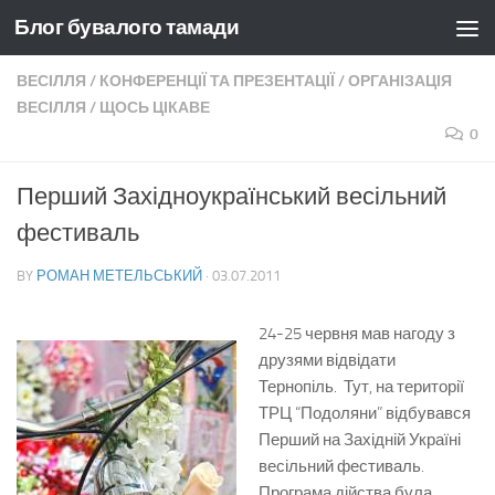
Блог бувалого тамади
Skip to content
ВЕСІЛЛЯ
/
КОНФЕРЕНЦІЇ ТА ПРЕЗЕНТАЦІЇ
/
ОРГАНІЗАЦІЯ
ВЕСІЛЛЯ
/
ЩОСЬ ЦІКАВЕ
0
Перший Західноукраїнський весільний
фестиваль
BY
РОМАН МЕТЕЛЬСЬКИЙ
·
03.07.2011
24-25 червня мав нагоду з
друзями відвідати
Тернопіль. Тут, на території
ТРЦ “Подоляни” відбувався
Перший на Західній Україні
весільний фестиваль.
Програма дійства була