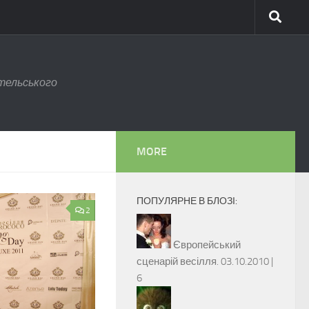
тельського
MORE
ПОПУЛЯРНЕ В БЛОЗІ:
2
Європейський
сценарій весілля.
03.10.2010 |
6