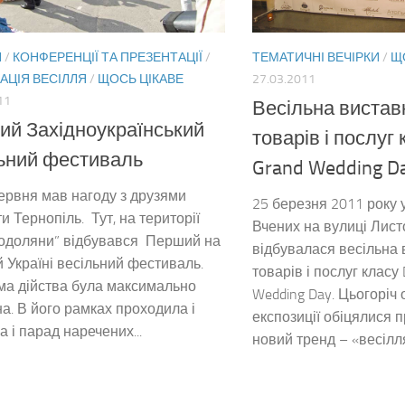
Я
/
КОНФЕРЕНЦІЇ ТА ПРЕЗЕНТАЦІЇ
/
ТЕМАТИЧНІ ВЕЧІРКИ
/
Щ
АЦІЯ ВЕСІЛЛЯ
/
ЩОСЬ ЦІКАВЕ
27.03.2011
11
Весільна виста
й Західноукраїнський
товарів і послуг
ьний фестиваль
Grand Wedding D
ервня мав нагоду з друзями
25 березня 2011 року 
ти Тернопіль. Тут, на території
Вчених на вулиці Лист
одоляни” відбувався Перший на
відбувалася весільна
й Україні весільний фестиваль.
товарів і послуг класу
ма дійства була максимально
Wedding Day. Цьогоріч 
а. В його рамках проходила і
експозиції обіцялися 
а і парад наречених...
новий тренд – «весілля