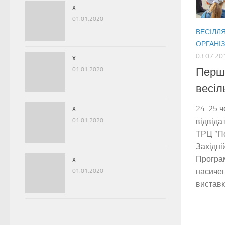
x
01.01.2020
ВЕСІЛЛ
ОРГАНІЗ
03.07.20
x
01.01.2020
Перши
весіл
x
24-25 ч
01.01.2020
відвіда
ТРЦ “П
Західні
Програ
x
насичен
01.01.2020
виставк