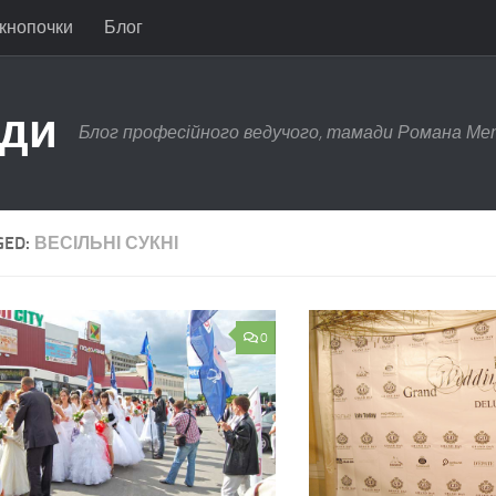
 кнопочки
Блог
ади
Блог професійного ведучого, тамади Романа Ме
GED:
ВЕСІЛЬНІ СУКНІ
0