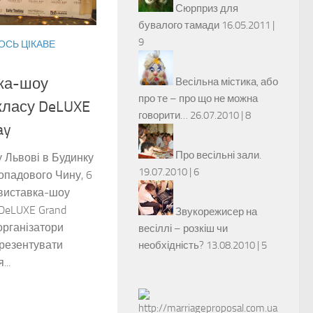
Сюрприз для
бувалого тамади
16.05.2011 |
9
ОСЬ ЦІКАВЕ
вка-шоу
Весільна містика, або
про те – про що не можна
 класу DeLUXE
говорити…
26.07.2010 |
8
ay
Про весільні зали.
у Львові в Будинку
19.07.2010 |
6
опадового Чину, 6
 виставка-шоу
 DeLUXE Grand
Звукорежисер на
організатори
весіллі – розкіш чи
презентувати
необхідність?
13.08.2010 |
5
...