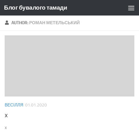
Блог бувалого тамади
Skip to content
AUTHOR:
РОМАН МЕТЕЛЬСЬКИЙ
ВЕСІЛЛЯ
01.01.2020
x
x