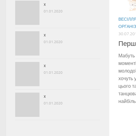
x
01.01.2020
ВЕСІЛЛ
ОРГАНІЗ
30.07.20
x
01.01.2020
Перш
Мабуть 
моменті
x
молодої
01.01.2020
хочуть у
цього т
танцюва
x
найбіль
01.01.2020