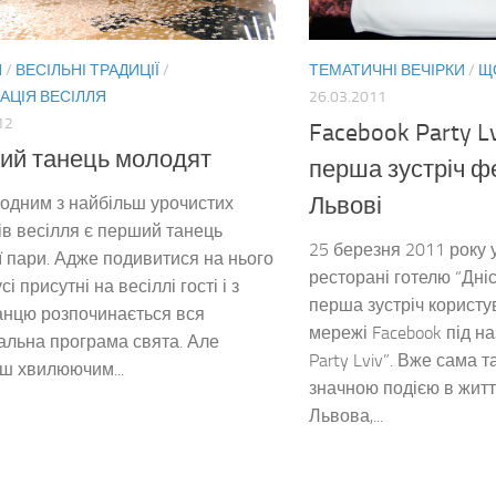
Я
/
ВЕСІЛЬНІ ТРАДИЦІЇ
/
ТЕМАТИЧНІ ВЕЧІРКИ
/
Щ
АЦІЯ ВЕСІЛЛЯ
26.03.2011
12
Facebook Party L
ий танець молодят
перша зустріч ф
Львові
одним з найбільш урочистих
в весілля є перший танець
25 березня 2011 року 
 пари. Адже подивитися на нього
ресторані готелю “Дні
сі присутні на весіллі гості і з
перша зустріч користув
анцю розпочинається вся
мережі Facebook під н
льна програма свята. Але
Party Lviv”. Вже сама т
ш хвилюючим...
значною подією в житт
Львова,...