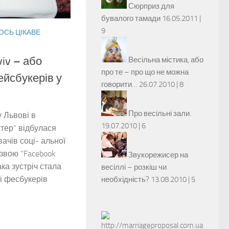
Сюрприз для
бувалого тамади
16.05.2011 |
9
ОСЬ ЦІКАВЕ
viv – або
Весільна містика, або
про те – про що не можна
ейсбукерів у
говорити…
26.07.2010 |
8
Про весільні зали.
у Львові в
19.07.2010 |
6
стер” відбулася
ачів соці- альної
азвою “Facebook
Звукорежисер на
ака зустріч стала
весіллі – розкіш чи
і фесбукерів
необхідність?
13.08.2010 |
5