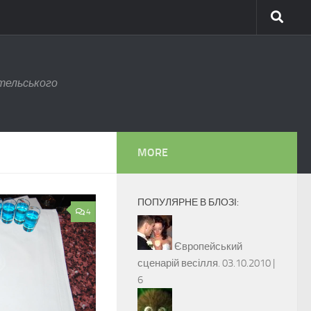
тельського
MORE
ПОПУЛЯРНЕ В БЛОЗІ:
4
Європейський
сценарій весілля.
03.10.2010 |
6