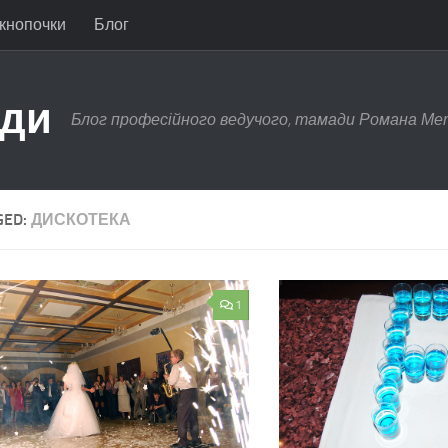
 кнопочки
Блог
ади
Блог професійного ведучого, тамади Романа Ме
GED:
ДИСКОТЕКА
1