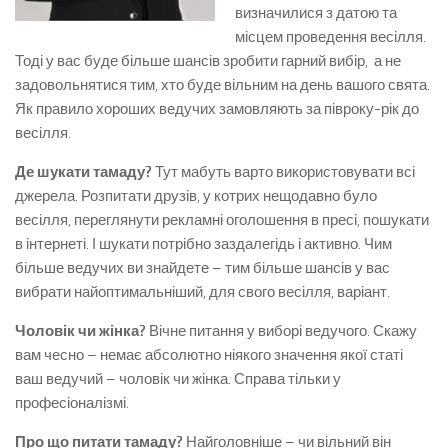
визначилися з датою та
місцем проведення весілля.
Тоді у вас буде більше шансів зробити гарний вибір, а не
задовольнятися тим, хто буде вільним на день вашого свята.
Як правило хороших ведучих замовляють за півроку-рік до
весілля.
Де шукати тамаду?
Тут мабуть варто використовувати всі
джерела. Розпитати друзів, у котрих нещодавно було
весілля, переглянути рекламні оголошення в пресі, пошукати
в інтернеті. І шукати потрібно заздалегідь і активно. Чим
більше ведучих ви знайдете – тим більше шансів у вас
вибрати найоптимальніший, для свого весілля, варіант.
Чоловік чи жінка?
Вічне питання у виборі ведучого. Скажу
вам чесно – немає абсолютно ніякого значення якої статі
ваш ведучий – чоловік чи жінка. Справа тільки у
професіоналізмі.
Про що питати тамаду?
Найголовніше – чи вільний він