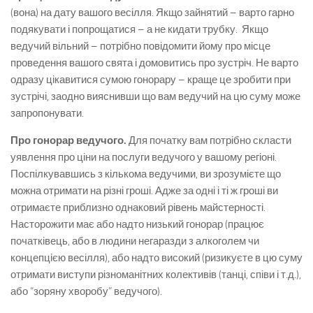
(вона) на дату вашого весілля. Якщо зайнятий – варто гарно
подякувати і попрощатися – а не кидати трубку. Якщо
ведучий вільний – потрібно повідомити йому про місце
проведення вашого свята і домовитись про зустріч. Не варто
одразу цікавитися сумою гонорару – краще це зробити при
зустрічі, заодно вияснивши що вам ведучий на цю суму може
запропонувати.
Про гонорар ведучого.
Для початку вам потрібно скласти
уявлення про ціни на послуги ведучого у вашому регіоні.
Поспілкувавшись з кількома ведучими, ви зрозумієте що
можна отримати на різні гроші. Адже за одні і ті ж гроші ви
отримаєте приблизно однаковий рівень майстерності.
Насторожити має або надто низький гонорар (працює
початківець, або в людини негаразди з алкоголем чи
концепцією весілля), або надто високий (ризикуєте в цю суму
отримати виступи різноманітних колективів (танці, співи і т.д.),
або “зоряну хворобу” ведучого).