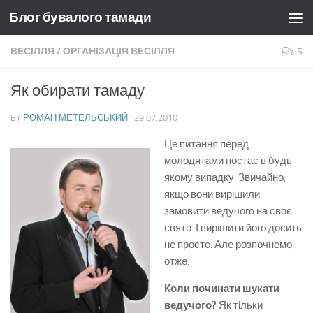
Блог бувалого тамади
Skip to content
ВЕСІЛЛЯ
/
ОРГАНІЗАЦІЯ ВЕСІЛЛЯ
5
Як обирати тамаду
BY
РОМАН МЕТЕЛЬСЬКИЙ
·
29.07.2010
Це питання перед
молодятами постає в будь-
якому випадку. Звичайно,
якщо вони вирішили
замовити ведучого на своє
свято. І вирішити його досить
не просто. Але розпочнемо,
отже:
Коли починати шукати
ведучого?
Як тільки