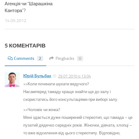
Агенція чи “Шарашкіна
Кантора”?
14.05.2012
5 КОМЕНТАРІВ
Comments
2
Pingbacks
0
Юрій Бульбах
29.07.2010 о 13:04
>>Коли починати шукати ведучого?
Насамперед тамаду краще знайти ще до залу і
скористатись його консультаціями при виборі залу.
>>Чоловік чи жінка?
Мені здається дуже поширений стереотип, що тамада – це
пузатий дядечко середніх років. Жіночки, дівчата, хлопці –
то вже відхилення від цього стереотипу. Відповідно,