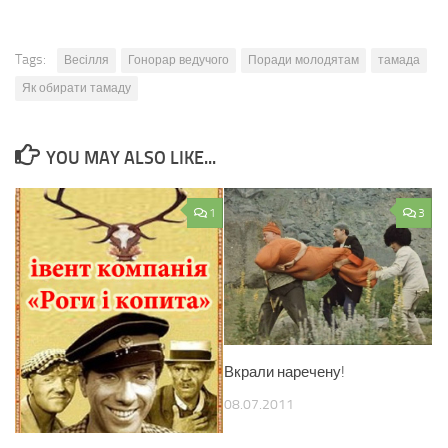
Tags:
Весілля
Гонорар ведучого
Поради молодятам
тамада
Як обирати тамаду
YOU MAY ALSO LIKE...
1
3
Вкрали наречену!
08.07.2011