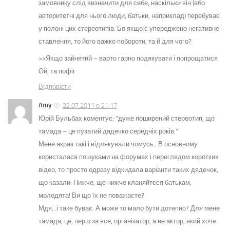
замовнику слід визначити для себе, наскільки він (або
авторитетні для нього люди, батьки, наприклад) перебуває
у полоні цих стереотипів. Бо якщо є упереджено негативне
ставлення, то його важко побороти, та й для чого?
>>Якщо зайнятий – варто гарно подякувати і попрощатися
Ой, та пофіг
Відповіcти
Amy
22.07.2011 о 21:17
Юрій Бульбах коментує: “дуже поширений стереотип, що
тамада – це пузатий дядечко середніх років.”
Мене якраз такі і відлякували чомусь…В основному
користалася пошуками на форумах і переглядом коротких
відео, то просто одразу відкидала варіанти таких дядечок,
що казали: Нижче, ще нижче кланяйтеся батькам,
молодята! Ви що їх не поважаєте?
Мдя…і таке буває. А може то мало бути дотепно? Для мене
тамада, це, перш за все, організатор, а не актор, який хоче