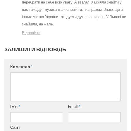
перебрати на себе всю увагу. А взагалі я мріяла знайти у
нас тамаду і музиканта (чоловік і жінка) разом. Знаю, що в
інших містах України такі дуети дуже поширені…У Львові не
знайшла, на жаль.
Відповіcти
ЗАЛИШИТИ ВІДПОВІДЬ
Коментар
*
Ім'я
*
Email
*
Сайт