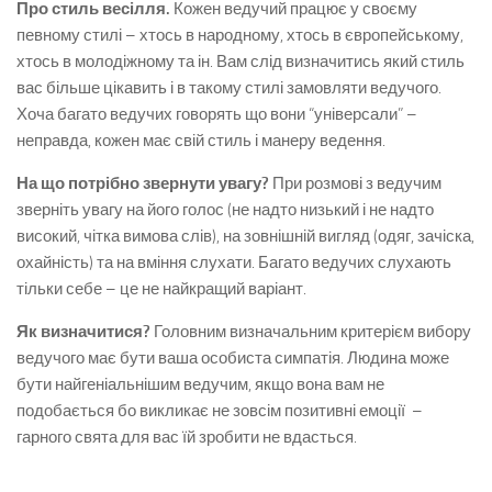
Про стиль весілля.
Кожен ведучий працює у своєму
певному стилі – хтось в народному, хтось в європейському,
хтось в молодіжному та ін. Вам слід визначитись який стиль
вас більше цікавить і в такому стилі замовляти ведучого.
Хоча багато ведучих говорять що вони “універсали” –
неправда, кожен має свій стиль і манеру ведення.
На що потрібно звернути увагу?
При розмові з ведучим
зверніть увагу на його голос (не надто низький і не надто
високий, чітка вимова слів), на зовнішній вигляд (одяг, зачіска,
охайність) та на вміння слухати. Багато ведучих слухають
тільки себе – це не найкращий варіант.
Як визначитися?
Головним визначальним критерієм вибору
ведучого має бути ваша особиста симпатія. Людина може
бути найгеніальнішим ведучим, якщо вона вам не
подобається бо викликає не зовсім позитивні емоції –
гарного свята для вас їй зробити не вдасться.