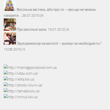
Весільна містика, або про те – про що не можна
говорити…
26.07.2010 |
8
Про весільні зали.
19.07.2010 |
6
Звукорежисер на весіллі – розкіш чи необхідність?
13.08.2010 |
5