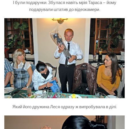
І були подарунки. Збулася навіть мрія Тараса – йому
подарували штатив до відеокамери.
Який його дружина Леся одразу ж випробувала в ділі.