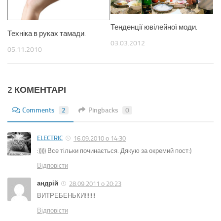
Тенденції ювілейної моди.
Техніка в руках тамади.
03.03.2012
05.11.2010
2 КОМЕНТАРІ
Comments
2
Pingbacks
0
ELECTRIC
16.09.2010 о 14:30
:))))) Все тільки починається. Дякую за окремий пост:)
Відповіcти
андрій
28.09.2011 о 20:23
ВИТРЕБЕНЬКИ!!!!!!!
Відповіcти