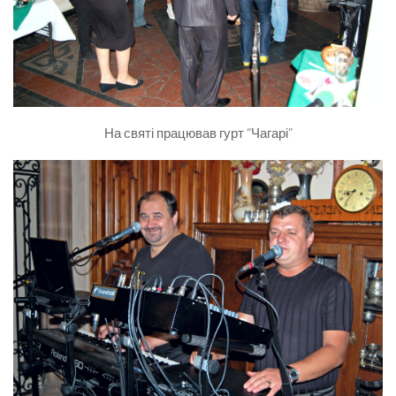
На святі працював гурт “Чагарі”