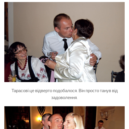
Тарасові це відверто подобалося. Він просто танув від
задоволення.