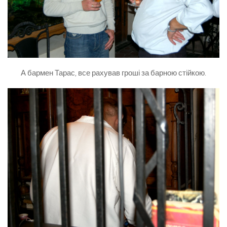
А бармен Тарас, все рахував гроші за барною стійкою.