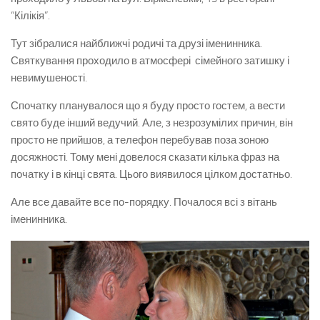
“Кілікія”.
Тут зібралися найближчі родичі та друзі іменинника.
Святкування проходило в атмосфері сімейного затишку і
невимушеності.
Спочатку планувалося що я буду просто гостем, а вести
свято буде інший ведучий. Але, з незрозумілих причин, він
просто не прийшов, а телефон перебував поза зоною
досяжності. Тому мені довелося сказати кілька фраз на
початку і в кінці свята. Цього виявилося цілком достатньо.
Але все давайте все по-порядку. Почалося всі з вітань
іменинника.