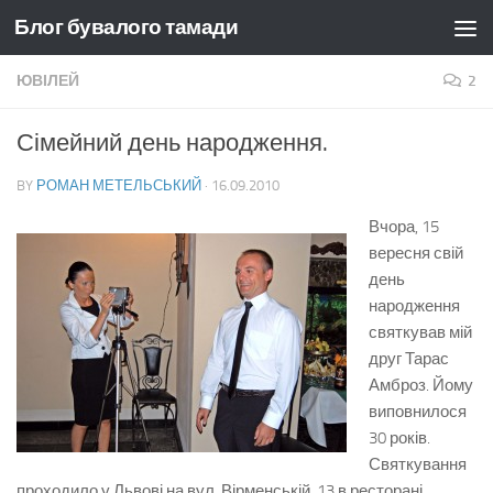
Блог бувалого тамади
Skip to content
ЮВІЛЕЙ
2
Сімейний день народження.
BY
РОМАН МЕТЕЛЬСЬКИЙ
·
16.09.2010
Вчора, 15
вересня свій
день
народження
святкував мій
друг Тарас
Амброз. Йому
виповнилося
30 років.
Святкування
проходило у Львові на вул. Вірменській, 13 в ресторані