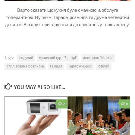
Варто сказати що кухня була смачною, а обслуга
толерантною. Ну що ж, Тарасе, розміняв ти друже четвертий
десяток. Всі друзі приєднуються до привітань у твою адресу.
Tags:
ведучий
музичний гурт "Чагарі"
ресторан "Кілікія"
стилізована розписка
тамада
Тарас Амброз
ювілей
YOU MAY ALSO LIKE...
2
0