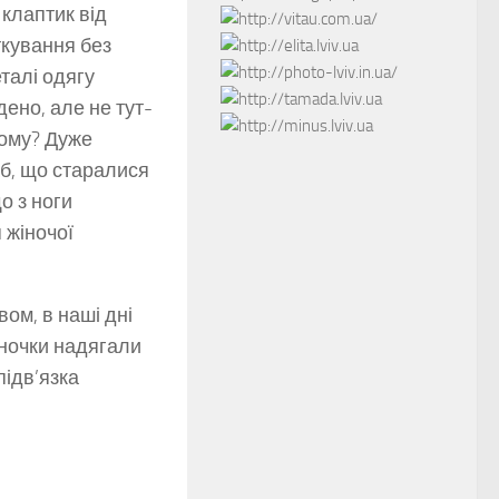
 клаптик від
ткування без
еталі одягу
дено, але не тут-
Чому? Дуже
аб, що старалися
о з ноги
 жіночої
ом, в наші дні
нночки надягали
підв’язка