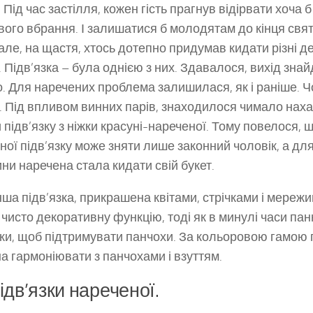
Під час застілля, кожен гість прагнув відірвати хоча б
ого вбрання. І залишатися б молодятам до кінця свя
 але, на щастя, хтось дотепно придумав кидати різні д
. Підв’язка – була однією з них. Здавалося, вихід знай
о. Для наречених проблема залишилася, як і раніше. 
. Під впливом винних парів, знаходилося чимало нах
 підв’язку з ніжки красуні-нареченої. Тому повелося, щ
ної підв’язку може зняти лише законний чоловік, а для
ни наречена стала кидати свій букет.
ша підв’язка, прикрашена квітами, стрічками і мережив
 чисто декоративну функцію, тоді як в минулі часи па
зки, щоб підтримувати панчохи. За кольоровою гамою 
а гармоніювати з панчохами і взуттям.
підв’язки нареченої.