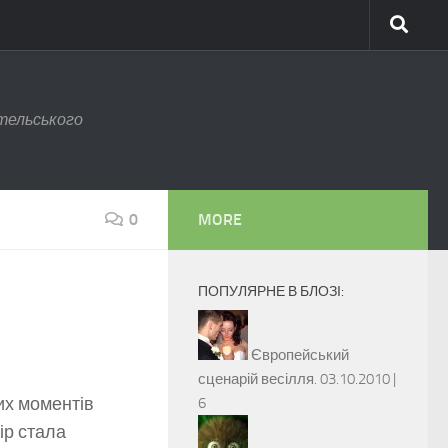
тельського
0
MORE
ПОПУЛЯРНЕ В БЛОЗІ:
Європейський
сценарій весілля.
03.10.2010 |
их моментів
6
ір стала