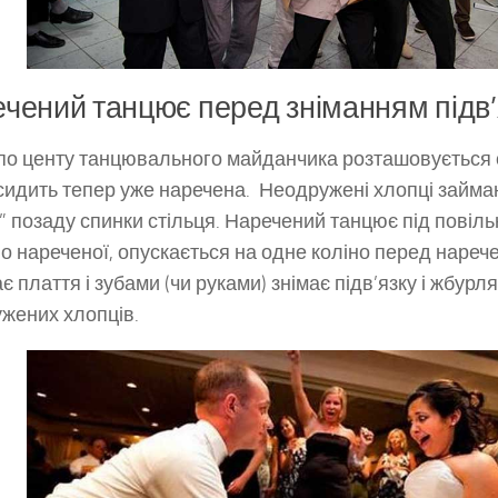
чений танцює перед зніманням підв’
по центу танцювального майданчика розташовується с
сидить тепер уже наречена. Неодружені хлопці займаю
ї” позаду спинки стільця. Наречений танцює під повіл
о нареченої, опускається на одне коліно перед нареч
є плаття і зубами (чи руками) знімає підв’язку і жбурля
жених хлопців.