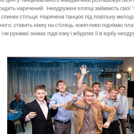
сидить наречений. Неодружені хлопці займають свої “б
 спинки стільця. Наречена танцює під повільну мелод
ного, ставить ніжку на стілець, кокетливо піднімає пла
 (чи руками) знімає підв’язку і жбурляє її в юрбу неод