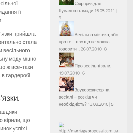
сільної
Сюрприз для
бувалого тамади
16.05.2011 |
идання її
9
.
в’язки прийшла
Весільна містика, або
ментально стала
про те – про що не можна
говорити…
26.07.2010 |
8
м весільного
льну моду міцно
Про весільні зали.
що ж все-таки
19.07.2010 |
6
 в гардеробі
Звукорежисер на
’язки.
весіллі – розкіш чи
необхідність?
13.08.2010 |
5
завдяки
о вірили, що
нок успіх і