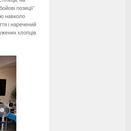
ойові позиції”
ію навколо
ття і наречений
ружених хлопців.