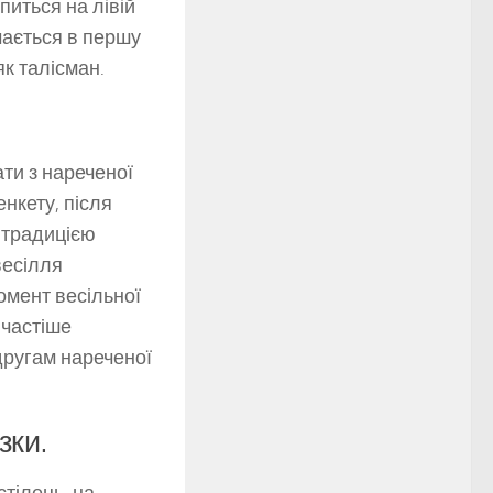
питься на лівій
чається в першу
як талісман.
ати з нареченої
нкету, після
а традицією
весілля
омент весільної
йчастіше
одругам нареченої
зки.
тілець, на