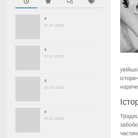
x
01.01.2020
x
01.01.2020
увійшо
істори
x
нарече
01.01.2020
Істо
x
Традиц
01.01.2020
забобо
частин