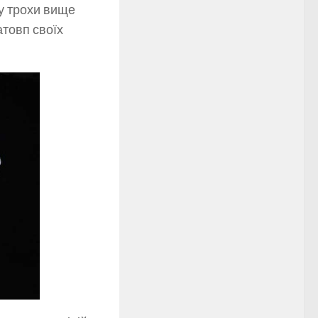
у трохи вище
атовп своїх