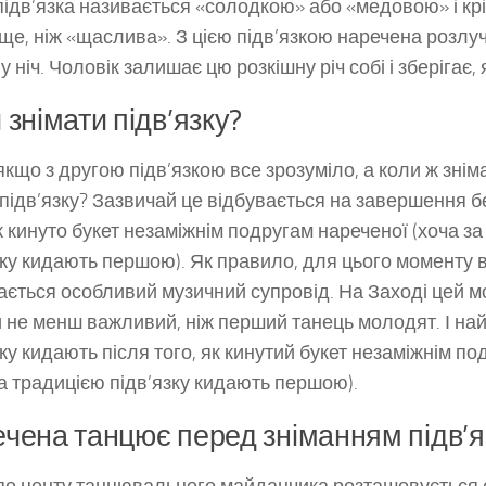
підв’язка називається «солодкою» або «медовою» і крі
ище, ніж «щаслива». З цією підв’язкою наречена розлу
ніч. Чоловік залишає цю розкішну річ собі і зберігає, 
 знімати підв’язку?
якщо з другою підв’язкою все зрозуміло, а коли ж знім
підв’язку? Зазвичай це відбувається на завершення бе
як кинуто букет незаміжнім подругам нареченої (хоча з
зку кидають першою). Як правило, для цього моменту 
ається особливий музичний супровід. На Заході цей м
и не менш важливий, ніж перший танець молодят. І на
зку кидають після того, як кинутий букет незаміжнім п
за традицією підв’язку кидають першою).
чена танцює перед зніманням підв’я
по центу танцювального майданчика розташовується с