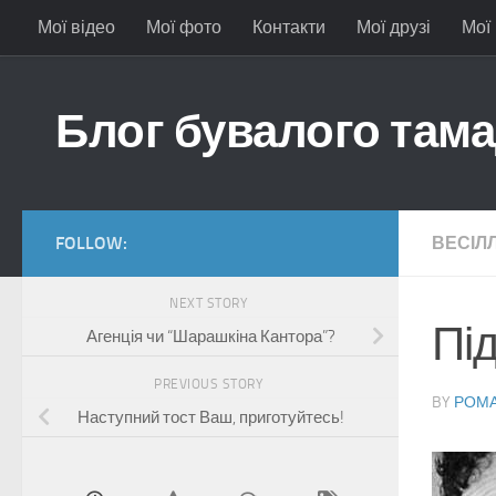
Мої відео
Мої фото
Контакти
Мої друзі
Мої
Skip to content
Блог бувалого там
FOLLOW:
ВЕСІЛ
NEXT STORY
Під
Агенція чи “Шарашкіна Кантора”?
PREVIOUS STORY
BY
РОМА
Наступний тост Ваш, приготуйтесь!