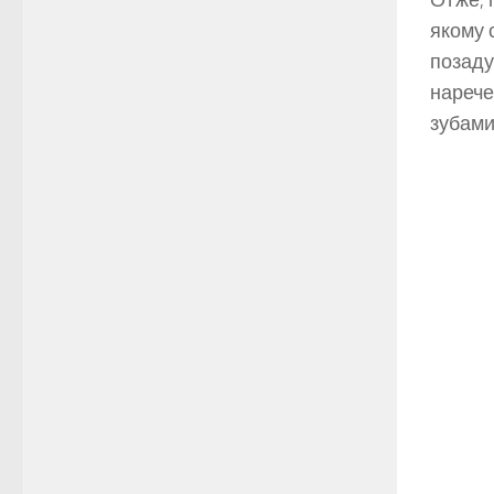
якому 
позаду
нарече
зубами