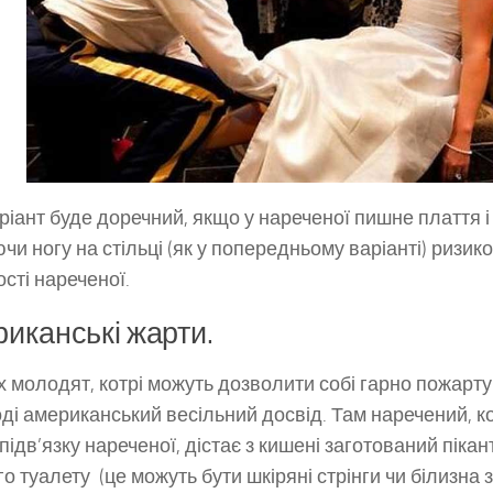
ріант буде доречний, якщо у нареченої пишне плаття і 
чи ногу на стільці (як у попередньому варіанті) ризик
ості нареченої.
иканські жарти.
х молодят, котрі можуть дозволити собі гарно пожарту
оді американський весільний досвід. Там наречений, к
 підв’язку нареченої, дістає з кишені заготований піка
о туалету (це можуть бути шкіряні стрінги чи білизна з