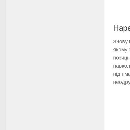
Наре
Знову 
якому 
позиці
навкол
підніма
неодру