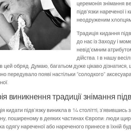
церемонія знімання ве
підв’язки нареченої і к
неодруженим хлопцям
Традиція кидання під
до нас із Заходу і мо
невід’ємним атрибуто
дійства. І в нашу весі
в цей обряд. Думаю, багатьом дуже цікаво дізнатися, 
чно передувало появі настільки “солодкого” аксесуара
ної.
рія виникнення традиції знімання підв
ія кидати підв’язку виникла в 14 столітті, з’явившись 
ну, поширеному в деяких частинах Європи: люди щир
ка одягу нареченої або нареченого принесе в їхній буди