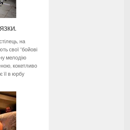
язки.
тілець, на
ть свої “бойові
ьну мелодію
еною, кокетливо
є її в юрбу