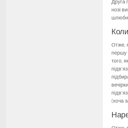
Друга 
нозі в
шлюбну 
Коли
Отже, 
першу 
того, 
підв’я
підбир
вечірк
підв’я
(хоча 
Наре
Отже, 