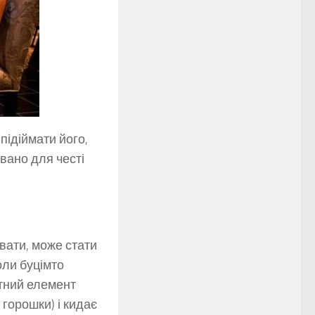
підіймати його,
овано для честі
вати, може стати
оли буцімто
нтний елемент
 горошки) і кидає