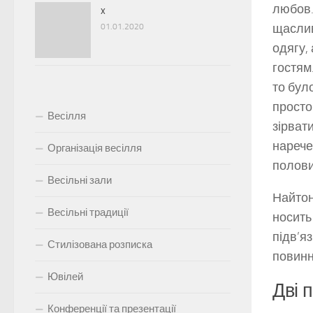
любов. 
x
щаслив
01.01.2020
одягу,
гостям
то бул
просто
Весілля
зірвати
нарече
Організація весілля
полови
Весільні зали
Найтон
Весільні традиції
носить
підв’я
Стилізована розписка
повинн
Ювілей
Дві 
Конференції та презентації