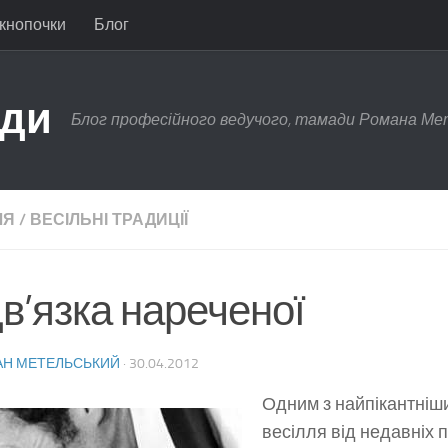
 кнопочки
Блог
ади
Блог професійного ведучого, тамади Романа Ме
ЛЯ
/
ВЕСІЛЬНІ ТРАДИЦІЇ
в’язка нареченої
Н МЕТЕЛЬСЬКИЙ
·
30.04.2012
Одним з найпікантніш
весілля від недавніх п