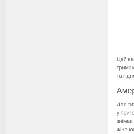
Цей ва
тримаю
та гідн
Амер
Для ти
у приг
знімає
жіночог