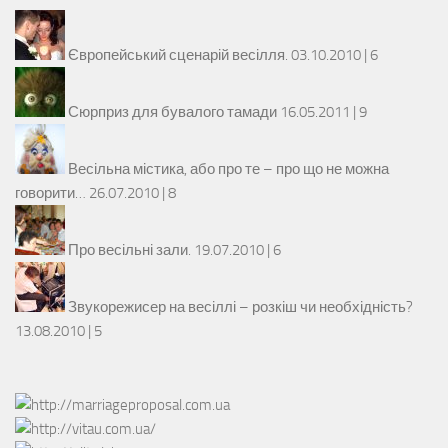
Європейський сценарій весілля.
03.10.2010 |
6
Сюрприз для бувалого тамади
16.05.2011 |
9
Весільна містика, або про те – про що не можна
говорити…
26.07.2010 |
8
Про весільні зали.
19.07.2010 |
6
Звукорежисер на весіллі – розкіш чи необхідність?
13.08.2010 |
5