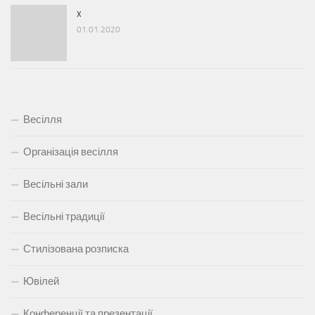
x
01.01.2020
Весілля
Організація весілля
Весільні зали
Весільні традиції
Стилізована розписка
Ювілей
Конференції та презентації