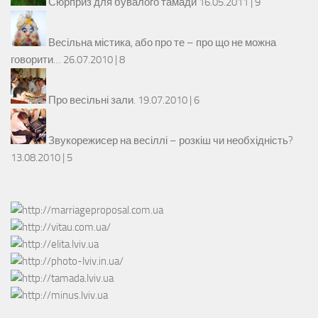
Сюрприз для бувалого тамади
16.05.2011 |
9
Весільна містика, або про те – про що не можна
говорити…
26.07.2010 |
8
Про весільні зали.
19.07.2010 |
6
Звукорежисер на весіллі – розкіш чи необхідність?
13.08.2010 |
5