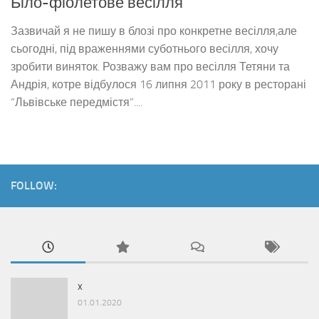
Біло-фіолетове весілля
Зазвичай я не пишу в блозі про конкретне весілля,але
сьогодні, під враженнями суботнього весілля, хочу
зробити виняток. Розважу вам про весілля Тетяни та
Андрія, котре відбулося 16 липня 2011 року в ресторані
“Львівське передмістя”....
FOLLOW:
x
01.01.2020