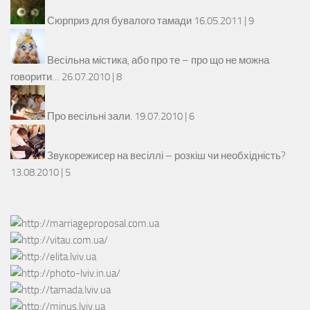
Сюрприз для бувалого тамади
16.05.2011 |
9
Весільна містика, або про те – про що не можна
говорити…
26.07.2010 |
8
Про весільні зали.
19.07.2010 |
6
Звукорежисер на весіллі – розкіш чи необхідність?
13.08.2010 |
5