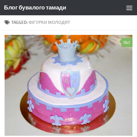
Блог бувалого тамади
Skip to content
TAGGED:
ФІГУРКИ МОЛОДЯТ
0