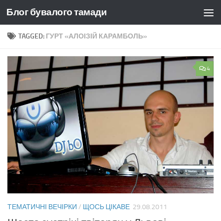
Блог бувалого тамади
Skip to content
TAGGED:
ГУРТ «АЛОІЗІЙ КАРАМБОЛЬ»
4
ТЕМАТИЧНІ ВЕЧІРКИ
/
ЩОСЬ ЦІКАВЕ
29.08.2011