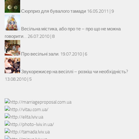
Сюрприз для бувалого тамади
16.05.2011 |
9
Весільна містика, або про те – про що не можна
говорити…
26.07.2010 |
8
Про весільні зали.
19.07.2010 |
6
Звукорежисер на весіллі – розкіш чи необхідність?
13.08.2010 |
5