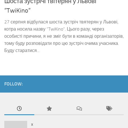
Шоста зустрічі твітерян у Львові
“TwiKino“
27 серпня відбулася шоста зустріч твятерян у Львові,
котра носила назву “TwiKino“. Цього разу, через
особисті причини, я не зміг бути в команді організаторів,
тому буду розповідати про цю зустріч очима учасника.
Буду старатися...
FOLLOW:
x