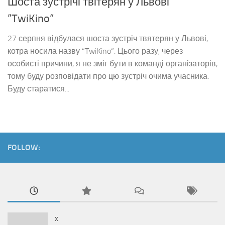
Шоста зустрічі твітерян у Львові
“TwiKino“
27 серпня відбулася шоста зустріч твятерян у Львові,
котра носила назву “TwiKino“. Цього разу, через
особисті причини, я не зміг бути в команді організаторів,
тому буду розповідати про цю зустріч очима учасника.
Буду старатися...
FOLLOW:
x