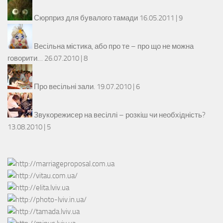
Сюрприз для бувалого тамади
16.05.2011 |
9
Весільна містика, або про те – про що не можна
говорити…
26.07.2010 |
8
Про весільні зали.
19.07.2010 |
6
Звукорежисер на весіллі – розкіш чи необхідність?
13.08.2010 |
5