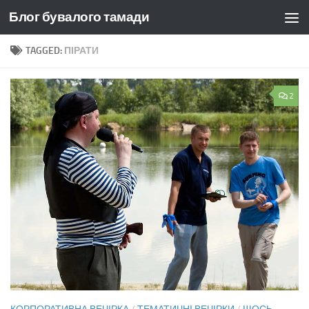
Блог бувалого тамади
Skip to content
TAGGED:
ПІРАТИ
2