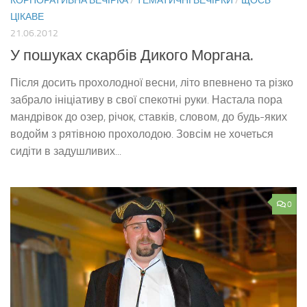
КОРПОРАТИВНА ВЕЧІРКА
/
ТЕМАТИЧНІ ВЕЧІРКИ
/
ЩОСЬ
ЦІКАВЕ
21.06.2012
У пошуках скарбів Дикого Моргана.
Після досить прохолодної весни, літо впевнено та різко
забрало ініціативу в свої спекотні руки. Настала пора
мандрівок до озер, річок, ставків, словом, до будь-яких
водойм з рятівною прохолодою. Зовсім не хочеться
сидіти в задушливих...
0