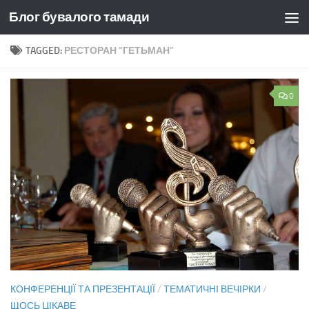
Блог бувалого тамади
Skip to content
TAGGED:
РЕСТОРАН “ГЕТЬМАН”
0
КОНФЕРЕНЦІЇ ТА ПРЕЗЕНТАЦІЇ
/
ТЕМАТИЧНІ ВЕЧІРКИ
/
ЩОСЬ ЦІКАВЕ