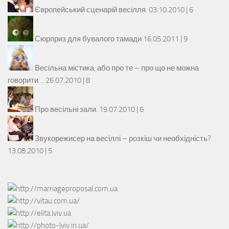
Європейський сценарій весілля.
03.10.2010 |
6
Сюрприз для бувалого тамади
16.05.2011 |
9
Весільна містика, або про те – про що не можна
говорити…
26.07.2010 |
8
Про весільні зали.
19.07.2010 |
6
Звукорежисер на весіллі – розкіш чи необхідність?
13.08.2010 |
5