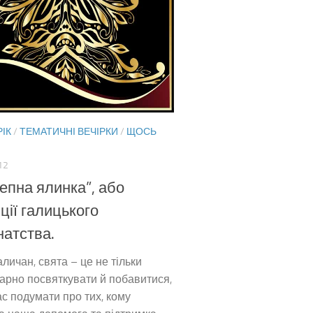
ІК
/
ТЕМАТИЧНІ ВЕЧІРКИ
/
ЩОСЬ
12
епна ялинка”, або
ції галицького
атства.
аличан, свята – це не тільки
гарно посвяткувати й побавитися,
ас подумати про тих, кому