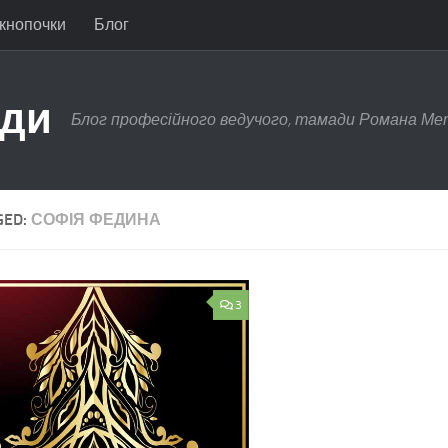
 кнопочки
Блог
ади
Блог професійного ведучого, тамади Романа Ме
GED:
СОФІЯ ФЕДИНА
3