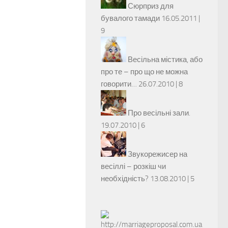
Сюрприз для
бувалого тамади
16.05.2011 |
9
Весільна містика, або
про те – про що не можна
говорити…
26.07.2010 |
8
Про весільні зали.
19.07.2010 |
6
Звукорежисер на
весіллі – розкіш чи
необхідність?
13.08.2010 |
5