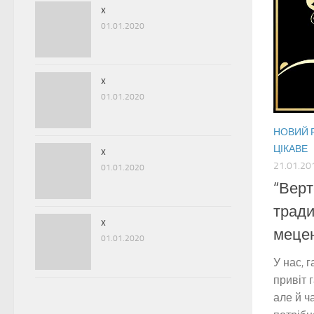
x
01.01.2020
x
01.01.2020
НОВИЙ Р
ЦІКАВЕ
x
21.01.20
01.01.2020
“Верт
тради
x
мецен
01.01.2020
У нас, г
привіт 
але й ч