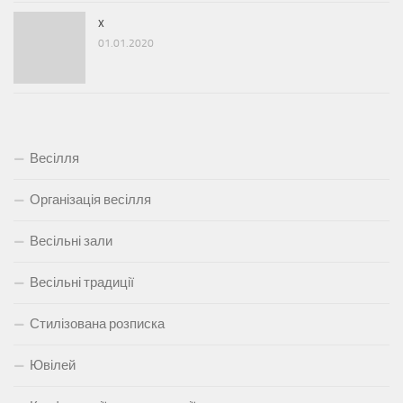
x
01.01.2020
Весілля
Організація весілля
Весільні зали
Весільні традиції
Стилізована розписка
Ювілей