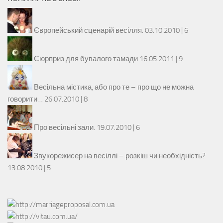
Європейський сценарій весілля.
03.10.2010 |
6
Сюрприз для бувалого тамади
16.05.2011 |
9
Весільна містика, або про те – про що не можна
говорити…
26.07.2010 |
8
Про весільні зали.
19.07.2010 |
6
Звукорежисер на весіллі – розкіш чи необхідність?
13.08.2010 |
5