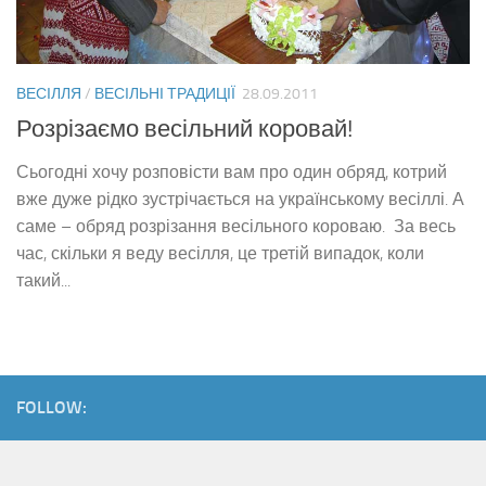
ВЕСІЛЛЯ
/
ВЕСІЛЬНІ ТРАДИЦІЇ
28.09.2011
Розрізаємо весільний коровай!
Сьогодні хочу розповісти вам про один обряд, котрий
вже дуже рідко зустрічається на українському весіллі. А
саме – обряд розрізання весільного короваю. За весь
час, скільки я веду весілля, це третій випадок, коли
такий...
FOLLOW: