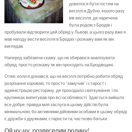
довелося бути гостем на
весіллі в Дубно, іншого разу
вів весілля, де наречена
була родом з Бродів і
пробували відтворити цей обряд у Львові, а цього разу вже я
мав нагоду вести весілля в Бродах і розкажу вам як він
виглядав.
Наперед забігаючи скажу, що не збираюся аналізувати
обряд, просто розкажу як він проходить на Бродівщині.
Отже, коли я дізнався, що на весіллі потрібно робити обряд
розрізання короваю, то просто “замучив” і старост і
адміністрацію ресторану, де проходило святкування і по
крупинках випитував про всі особливості. Здається вийшло
все добре, правда моя заслуга в цьому дійстві була
мінімальною, бо активними дійовими особами в цьому обряді
є дружби з дружками, старости та, частково батьки.
Ой ну-ну, розвеселим родину!