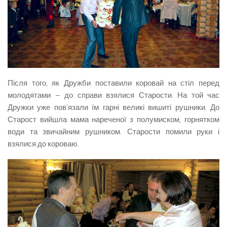
Після того, як Дружби поставили коровай на стіл перед
молодятами – до справи взялися Старости. На той час
Дружки уже пов’язали їм гарні великі вишиті рушники. До
Старост вийшла мама нареченої з полумиском, горнятком
води та звичайним рушником. Старости помили руки і
взялися до короваю.