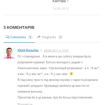
Кантора”?
14.05.2012
5 КОМЕНТАРІВ
Comments
1
Pingbacks
0
Юрій Бульбах
28.09.2011 о 12:51
От і співпадіння… А в мене в цю суботу вперше було
розрізання коровая. Батько молодого, родом з
Хмельниччини, каже: “Організовуй розрізання”, а я: “А як?”,
а він: “А у вас як?”, а я: “А у нас ніяк”.
В підсумку просто під фонову музику старости розрізали
коровай і роздали. Щоправда зробили це вже після
знімання вельону…
Прочитав би я це раніше, був би більш підготовленим.
Відповіcти