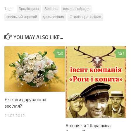
Tags:
Бродівщина
Весілля
весільні обряди
весільний коровай
день весілля
Стилізація весілля
YOU MAY ALSO LIKE...
0
1
Які квіти дарувати на
весілля?
21.03.2012
Агенція чи “Шарашкіна