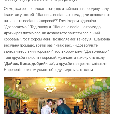
Отже, все розпочалося з того, що я вийшов на середину залу
і запитав у гостей: “Шановна весільна громадо, чи дозволяєте
ви занести весільний коровай?” Гості хором відповіли
“Дозволяємо!”. Тоді знову я: “Шановна весільна громадо,
другий раз питаю вас, чи дозволяєте занести весільний
коровай?”, гості хором мені: “Дозволяємо!” і знову я: “Шановна
весільна громадо, третій раз питаю вас, чи дозволяєте
занести весільний коровай?”, гості хором мені: “Дозволяємо!”
Тоді дружби заносять коровай, музиканти виконують пісну
“Дай же, Боже, добрий час”,
а дружби танцюють співають.
Наречені протягом усього обряду сидять за столом.