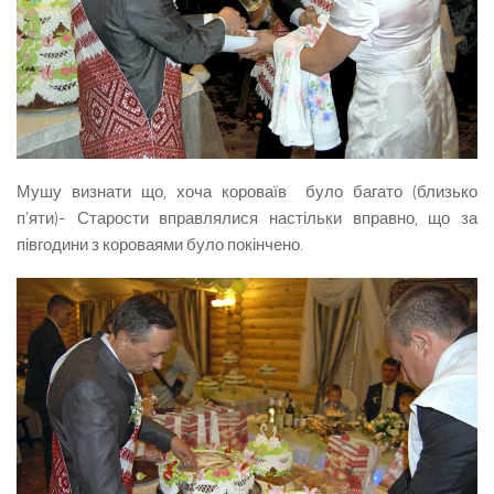
Мушу визнати що, хоча короваїв було багато (близько
п’яти)- Старости вправлялися настільки вправно, що за
півгодини з короваями було покінчено.