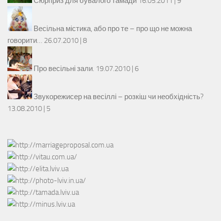
Сюрприз для бувалого тамади
16.05.2011 |
9
Весільна містика, або про те – про що не можна
говорити…
26.07.2010 |
8
Про весільні зали.
19.07.2010 |
6
Звукорежисер на весіллі – розкіш чи необхідність?
13.08.2010 |
5