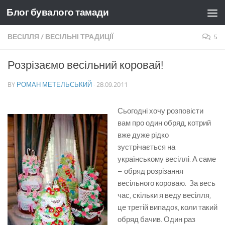
Блог бувалого тамади
Skip to content
ВЕСІЛЛЯ
/
ВЕСІЛЬНІ ТРАДИЦІЇ
5
Розрізаємо весільний коровай!
BY
РОМАН МЕТЕЛЬСЬКИЙ
·
28.09.2011
Сьогодні хочу розповісти
вам про один обряд, котрий
вже дуже рідко
зустрічається на
українському весіллі. А саме
– обряд розрізання
весільного короваю. За весь
час, скільки я веду весілля,
це третій випадок, коли такий
обряд бачив. Один раз