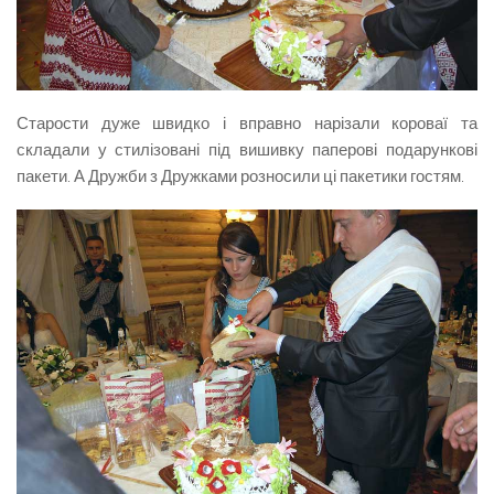
Старости дуже швидко і вправно нарізали короваї та
складали у стилізовані під вишивку паперові подарункові
пакети. А Дружби з Дружками розносили ці пакетики гостям.