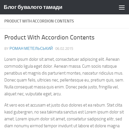
Блог бувалого тамади
Skip to content
PRODUCT WITH ACCORDION CONTENTS
Product With Accordion Contents
BY
РОМАН МЕТЕЛЬСЬКИЙ
·
06.02.2015
Lorem ipsum dolor sit amet, consectetuer adipiscing elit. Aenean
commodo ligula eget dolor. Aenean massa. Cum sociis natoque
penatibus et magnis dis parturient montes, nascetur ridiculus mus.
Donec quam felis, ultricies nec, pellentesque eu, pretium quis, sem.
Nulla consequat massa quis enim. Donec pede justo, fringilla vel,
aliquet nec, vulputate eget, arcu.
At vero eos et accusam et justo duo dolores et ea rebum. Stet clita
kasd gubergren, no sea takimata sanctus est Lorem ipsum dolor sit
amet. Lorem ipsum dolor sit amet, consetetur sadipscing elitr, sed
diam nonumy eirmod tempor invidunt ut labore et dolore magna