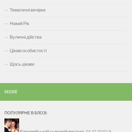
Тематичні вечірки
Новий Рік
Вуличні дійства
Цікаві особистості
Щось цікаве
MORE
ПОПУЛЯРНЕ В БЛОЗІ:
Європейський сценарій весілля.
03.10.2010 |
6