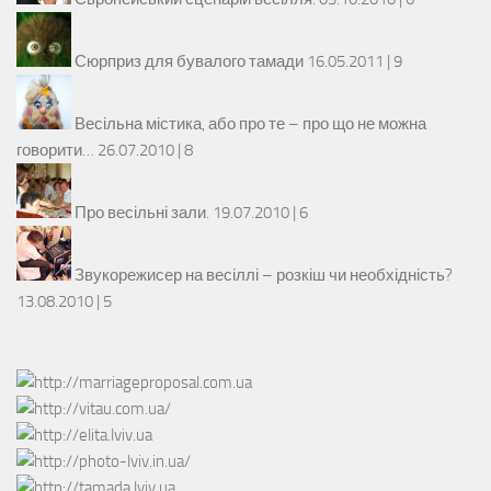
Сюрприз для бувалого тамади
16.05.2011 |
9
Весільна містика, або про те – про що не можна
говорити…
26.07.2010 |
8
Про весільні зали.
19.07.2010 |
6
Звукорежисер на весіллі – розкіш чи необхідність?
13.08.2010 |
5