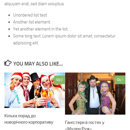
aliquyam erat, sed diam voluptua.
Unordered list test
Another list element.
Yet another element in the list.
Some long text. Lorem ipsum dolor sit amet, consectetur
adipisicing elit.
YOU MAY ALSO LIKE...
0
1
Кілька порад до
новорічного корпоративу
Гангстери в гостях у
«Мулен Руж»