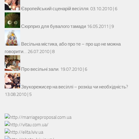
Європейський сценарій весілля.
03.10.2010 |
6
Сюрприз для бувалого тамади
16.05.2011 |
9
Весільна містика, або про те – про що не можна
говорити…
26.07.2010 |
8
Про весільні зали.
19.07.2010 |
6
Звукорежисер на весіллі – розкіш чи необхідність?
13.08.2010 |
5