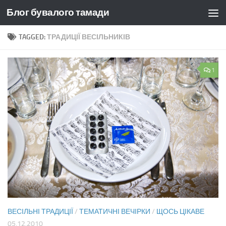
Блог бувалого тамади
Skip to content
TAGGED:
ТРАДИЦІЇ ВЕСІЛЬНИКІВ
1
ВЕСІЛЬНІ ТРАДИЦІЇ
/
ТЕМАТИЧНІ ВЕЧІРКИ
/
ЩОСЬ ЦІКАВЕ
05.12.2010