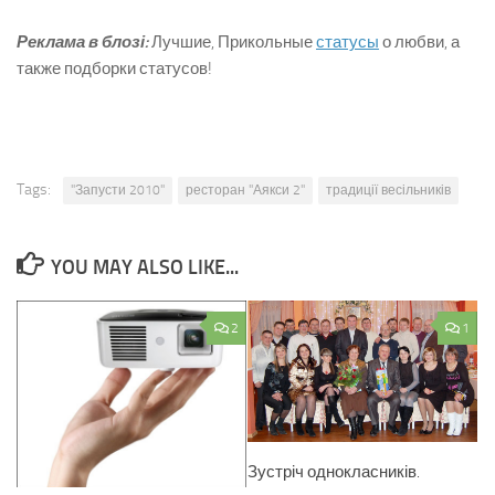
Реклама в блозі:
Лучшие, Прикольные
статусы
о любви, а
также подборки статусов!
Tags:
"Запусти 2010"
ресторан "Аякси 2"
традиції весільників
YOU MAY ALSO LIKE...
2
1
Зустріч однокласників.