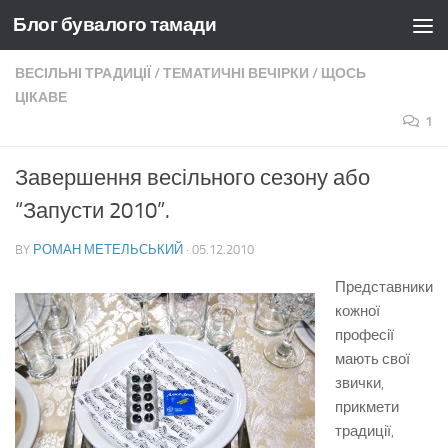
Блог бувалого тамади
Skip to content
ВЕСІЛЬНІ ТРАДИЦІЇ
/
ТЕМАТИЧНІ ВЕЧІРКИ
/
ЩОСЬ
ЦІКАВЕ
1
Завершення весільного сезону або
“Запусти 2010”.
BY
РОМАН МЕТЕЛЬСЬКИЙ
·
05.12.2010
Представники
кожної
професії
мають свої
звички,
прикмети
традиції,