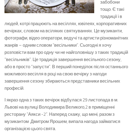
забобони
тощо. Є такі
традиції і в
людей, котрі працюють на весіллях, ювілеях, корпоративних
вечірках, словом на всіляких святкуваннях. Це музиканти,
фотографи, відео оператори, ведучі та артисти різноманітних
жанрів – одним словом “весільники”. Сьогодні я хочу
розповісти вам про одну чи не найголовнішу з таких традицій
“весільників”. Це традиція завершення весільного сезону,
або в просто “запусти”. В перший понеділок після останнього
можливого весілля в році на свою вечірку з нагоди
завершення сезону збираються представники весільних
професій.
І якраз одна з таких вечірок відбулася 29 листопада в м.
Львові на вулиці Володимира Великого,2 в приміщенні
ресторану “Аякси -2”. Наперед скажу, що мені, разом з
музикантом Дмитром Ярошем, випала нагода займатися
організацією цього свята.