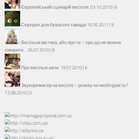
Європейський сценарій весілля.
03.10.2010 |
6
Сюрприз для бувалого тамади
16.05.2011 |
9
Весільна містика, або про те – про що не можна
говорити…
26.07.2010 |
8
Про весільні зали.
19.07.2010 |
6
Звукорежисер на весіллі – розкіш чи необхідність?
13.08.2010 |
5