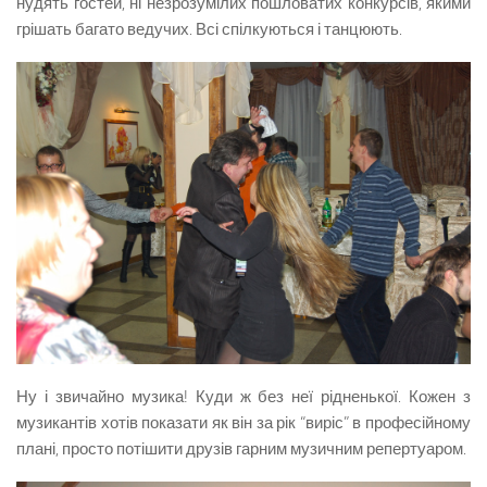
нудять гостей, ні незрозумілих пошловатих конкурсів, якими
грішать багато ведучих. Всі спілкуються і танцюють.
Ну і звичайно музика! Куди ж без неї рідненької. Кожен з
музикантів хотів показати як він за рік “виріс” в професійному
плані, просто потішити друзів гарним музичним репертуаром.