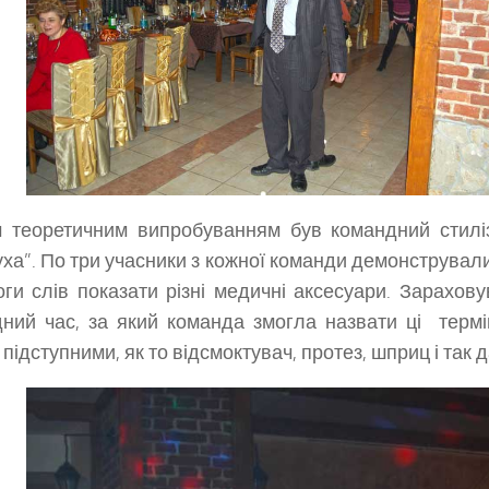
 теоретичним випробуванням був командний стилі
уха”. По три учасники з кожної команди демонстрували
ги слів показати різні медичні аксесуари. Зарахов
ний час, за який команда змогла назвати ці термі
підступними, як то відсмоктувач, протез, шприц і так д