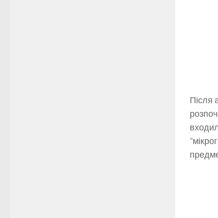
Після 
розпоч
входи
“мікро
предме