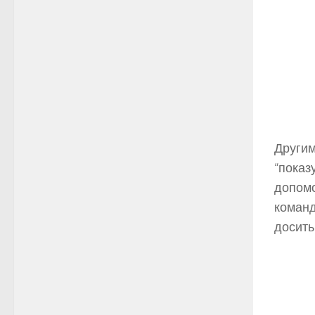
Другим
“показ
допомо
команд
досить 