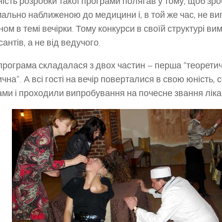
ість розробки такої програми полягав у тому, щоб зроб
ально наближеною до медицини і, в той же час, не в
ом в темі вечірки. Тому конкурси в своїй структурі ви
антів, а не від ведучого.
програма складалася з двох частин – перша “теоретич
ична”. А всі гості на вечір поверталися в свою юність, 
ами і проходили випробування на почесне звання ліка