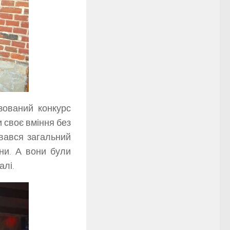
зований конкурс
 своє вміння без
увався загальний
ни. А вони були
алі.