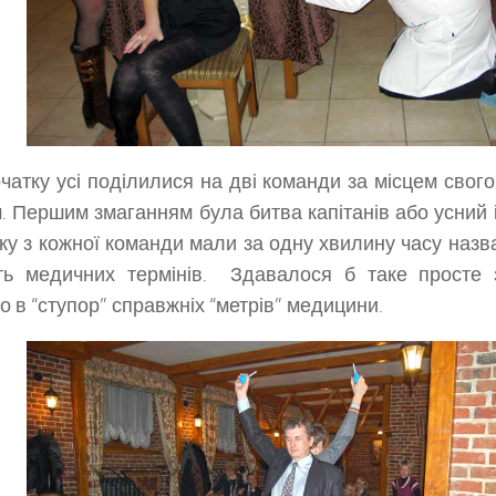
чатку усі поділилися на дві команди за місцем свог
. Першим змаганням була битва капітанів або усний 
ку з кожної команди мали за одну хвилину часу наз
сть медичних термінів. Здавалося б таке просте
о в “ступор” справжніх “метрів” медицини.