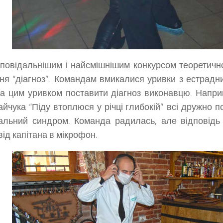
повідальнішим і найсмішнішим конкурсом теоретично
ня “діагноз”. Командам вмикалися уривки з естрадни
а цим уривком поставити діагноз виконавцю. Наприк
йчука “Піду втоплюся у річці глибокій” всі дружно п
альний синдром. Команда радилась, але відповідь
від капітана в мікрофон.