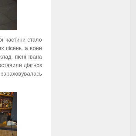
ї частини стало
х пісень, а вони
лад, пісні Івана
оставили діагноз
 зараховувалась