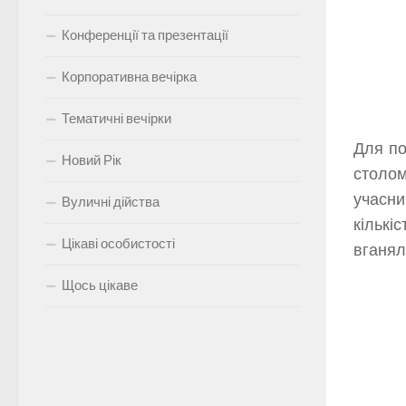
Конференції та презентації
Корпоративна вечірка
Тематичні вечірки
Для по
Новий Рік
столом
учасни
Вуличні дійства
кількі
Цікаві особистості
вганял
Щось цікаве