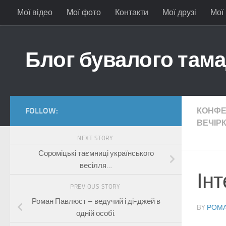
Мої відео
Мої фото
Контакти
Мої друзі
Мої
Skip to content
Блог бувалого там
FOLLOW:
КОНФЕР
ВЕЧІР
NEXT STORY
Сороміцькі таємниці українського
весілля…
Інт
PREVIOUS STORY
Роман Павлюст – ведучий і ді-джей в
BY
РОМА
одній особі.