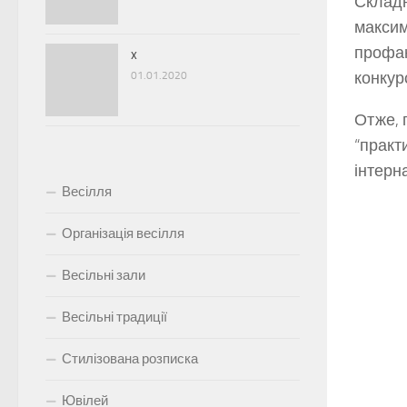
Складн
максим
профан
x
конкурс
01.01.2020
Отже, 
“практ
інтерн
Весілля
Організація весілля
Весільні зали
Весільні традиції
Стилізована розписка
Ювілей