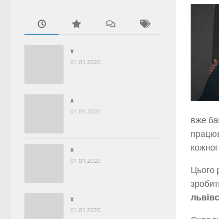
x
01.01.2020
x
01.01.2020
вже ба
працюв
кожног
x
01.01.2020
Цього 
зробит
львівс
x
01.01.2020