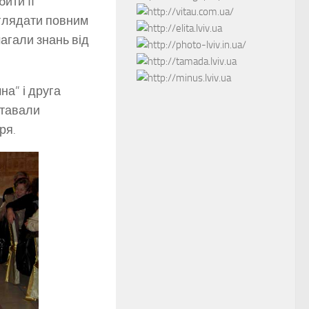
ити її
иглядати повним
магали знань від
на” і друга
ставали
ря.