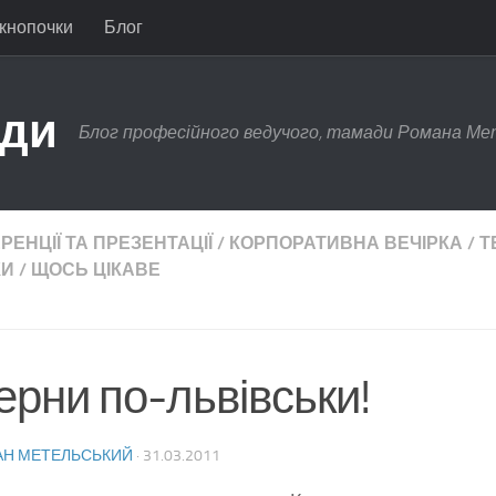
 кнопочки
Блог
ади
Блог професійного ведучого, тамади Романа Ме
ЕНЦІЇ ТА ПРЕЗЕНТАЦІЇ
/
КОРПОРАТИВНА ВЕЧІРКА
/
Т
КИ
/
ЩОСЬ ЦІКАВЕ
ерни по-львівськи!
Н МЕТЕЛЬСЬКИЙ
·
31.03.2011