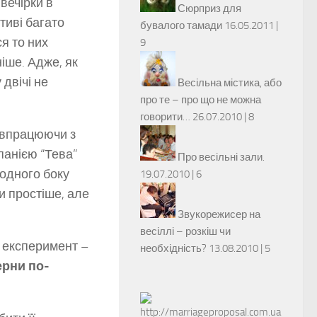
вечірки в
Сюрприз для
тиві багато
бувалого тамади
16.05.2011 |
ся то них
9
іше. Адже, як
 двічі не
Весільна містика, або
про те – про що не можна
говорити…
26.07.2010 |
8
півпрацюючи з
анією “Тева”
Про весільні зали.
 одного боку
19.07.2010 |
6
и простіше, але
Звукорежисер на
весіллі – розкіш чи
 експеримент –
необхідність?
13.08.2010 |
5
ерни по-