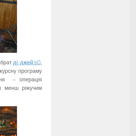
дбрат
ді-джей bO
,
нкурсну програму
ання – операція
ти менш ріжучим