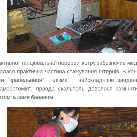
активної танцювальної перерви, котру забезпечив ме
алася практична частина стажування інтернів. В ко
ли “крапельниця”, “клізма” і найскладніше завд
гаморотомія”, правда скальпель довелося заміни
том, а саме бананом.