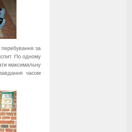
о перебування за
іспит. По одному
вати максимальну
 завдання часом