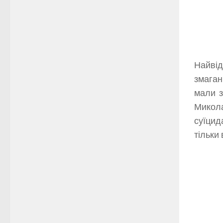
Найвід
змаган
мали з
Микола
суїцид
тільки 