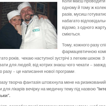
Коли маєш проводити 
одному й тому ж колек
разів, мусиш готувати
набагато відповідальн
відомо, з одного жарту
сміються.
Тому, кожного разу с
фармацевтичною комп
гато років, чекаю наступної зустрічі з легким шоком. З
ати для людей, від котрих знаєш чого чекати – завжд
о разу – це написання нової програми .
разу творча фантазія штовхнула мене на ризикований
и для лікарів вечірку на медичну тему під назвою
“Інт
ьки”.