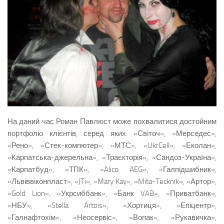
На даний час Роман Павлюст може похвалитися достойним
портфоліо клієнтів, серед яких: «Світоч», «Мерседес»,
«Рено», «Стек-компютер», «МТС», «UkrCell», «Еколан»,
«Карпатська-джерельна», «Траєкторія», «Сандоз-Україна»,
«Карпатбуд», «ТПК», «Alico AEG», «Галпідшибник»,
«Львіввіконпласт», «JTi», «Mary Kay», «Mita-Tecknik», «Артор»,
«Gold Lion», «Укрсиббанк», «Банк VAB», «Приватбанк»,
«НБУ», «Stella Artois», «Хортиця», «Епіцентр»,
«Галнафтохім», «Неосервіс», «Вопак», «Рукавичка»,