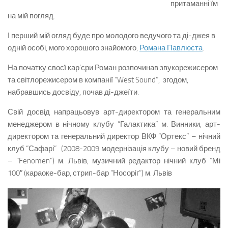
притаманні їм
на мій погляд.
І перший мій огляд буде про молодого ведучого та ді-джея в
одній особі, мого хорошого знайомого,
Романа Павлюста
.
На початку своєї кар’єри Роман розпочинав звукорежисером
та світлорежисером в компанії “West Sound”, згодом,
набравшись досвіду, почав ді-джеїти.
Свій досвід напрацьовув арт-директором та генеральним
менеджером в нічному клубу “Галактика” м. Винники, арт-
директором та генеральний директор ВКФ “Ортекс” – нічний
клуб “Сафарі” (2008-2009 модернізація клубу – новий бренд
– “Fenomen”) м. Львів, музичний редактор нічний клуб “Мі
100″ (караоке-бар, стрип-бар “Носоріг”) м. Львів