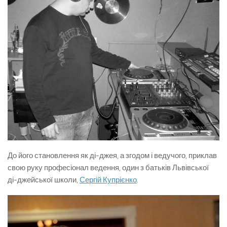
До його становлення як ді-джея, а згодом і ведучого, приклав
свою руку професіонал ведення, один з батьків Львівської
ді-джейської школи,
Сергій Купрієнко
.