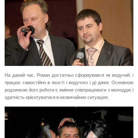
На даний час, Роман достатньо сформувався як ведучий, і
працює самостійно в якості і ведучого і ді-джея. Основною
родзинкою його роботи є вміння співпрацювати з молоддю і
здатність орієнтуватися в незвичайних ситуаціях.