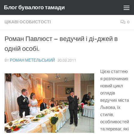
Блог бувалого тамади
Skip to content
ЦІКАВІ ОСОБИСТОСТІ
0
Роман Павлюст – ведучий і ді-джей в
одній особі.
BY
РОМАН МЕТЕЛЬСЬКИЙ
·
30.03.2011
Цією статтею
я розпочинаю
новий цикл
оглядів
ведучих міста
Львова, їх
стилів,
особливостей
та переваг, які