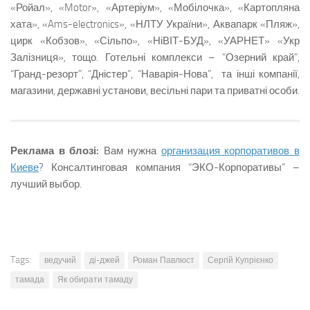
«Ройал», «Motor», «Артеріум», «Мобілочка», «Картопляна
хата», «Ams-electronics», «НЛТУ України», Аквапарк «Пляж»,
цирк «Кобзов», «Сільпо», «НіВІТ-БУД», «УАРНЕТ» «Укр
Залізниця», тощо. Готельні комплекси – “Озерний край”,
“Гранд-резорт”, “Дністер”, “Наварія-Нова”, та інші компанії,
магазини, державні установи, весільні пари та приватні особи.
Реклама в блозі:
Вам нужна
организация корпоративов в
Киеве
? Консалтинговая компания “ЭКО-Корпоративы” –
лучший выбор.
Tags:
ведучий
ді-джей
Роман Павлюст
Сергій Купрієнко
тамада
Як обирати тамаду