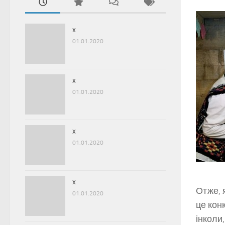
x
01.01.2020
x
01.01.2020
x
01.01.2020
x
Отже, 
01.01.2020
це кон
інколи