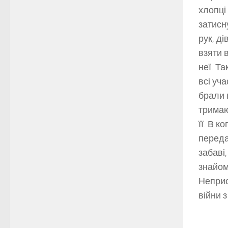
хлопці
затисн
рук, д
взяти 
неї. Т
всі уч
брали 
тримаю
її. В 
переда
забаві
знайом
Неприс
війни 