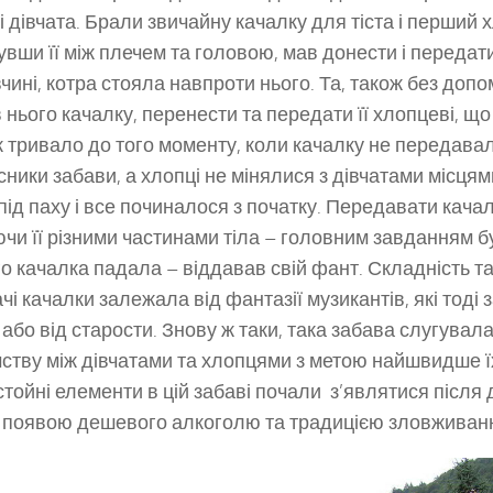
 і дівчата. Брали звичайну качалку для тіста і перший 
увши її між плечем та головою, мав донести і передати
івчині, котра стояла навпроти нього. Та, також без допо
в нього качалку, перенести та передати її хлопцеві, щ
ак тривало до того моменту, коли качалку не передав
асники забави, а хлопці не мінялися з дівчатами місцям
під паху і все починалося з початку. Передавати кача
чи її різними частинами тіла – головним завданням б
кого качалка падала – віддавав свій фант. Складність т
чі качалки залежала від фантазії музикантів, які тоді
, або від старости. Знову ж таки, така забава слугува
ству між дівчатами та хлопцями з метою найшвидше ї
тойні елементи в цій забаві почали з’являтися після д
з появою дешевого алкоголю та традицією зловживан