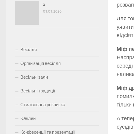
розваг
x
01.01.2020
Для тог
уявити
відсіят
Міф п
Весілля
Наспра
Організація весілля
середн
налива
Весільні зали
Міф д
Весільні традиції
помилк
тільки
Стилізована розписка
А тепе
Ювілей
сусідів
Конференції та презентації