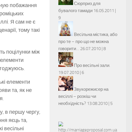
Сюрприз для
в чую побажання
бувалого тамади
16.05.2011 |
ороміцьких
9
ллі. Я сам не є
нарії, тому такі
Весільна містика, або
про те – про що не можна
говорити…
26.07.2010 |
8
ть поцілунки між
” елементи
Про весільні зали.
погоджуюсь.
19.07.2010 |
6
ькі елементи
Звукорежисер на
ояви та, як не
весіллі – розкіш чи
я.
необхідність?
13.08.2010 |
5
, в першу чергу,
ння яєць та,
і весільні