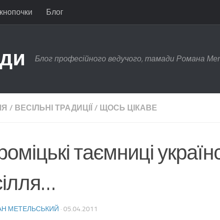
 кнопочки
Блог
ади
Блог професійного ведучого, тамади Романа Ме
ЛЯ
/
ВЕСІЛЬНІ ТРАДИЦІЇ
/
ЩОСЬ ЦІКАВЕ
оміцькі таємниці україн
сілля…
Н МЕТЕЛЬСЬКИЙ
·
05.04.2011