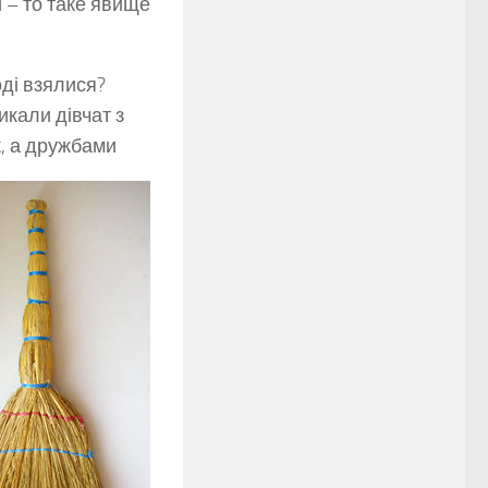
и – то таке явище
оді взялися?
икали дівчат з
ж, а дружбами