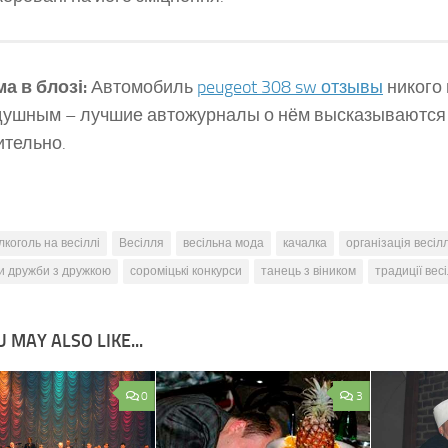
а в блозі:
Автомобиль
peugeot 308 sw отзывы
никого 
ушным – лучшие автожурналы о нём высказываются
тельно.
лкоголь на весіллі
Весілля
весільна мода
качалка
організація весіл
и дружби з дружкою
сороміцькі конкурси
танець з віником
традиції вес
 MAY ALSO LIKE...
0
3