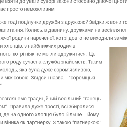
е взяти до уваги суворі закони стосовно дівочої цнот
ає просто неможливим.
 же тоді поцілунки дружби з дружкою? Звідки ж вони т
запитання. Колись, в давнину, дружками на весілля кл
жчої родини нареченої, котрі довго не виходили замі
и хлопців, з найближчих родичів
ного, котрі ніяк не могли одружитися. Це
вого роду сучасна служба знайомств. Таким
молодь, яка була дуже сором’язливою,
и між собою. Звідси і назва – “сороміцькі
”.
розглянемо традиційний весільний “танець
ком”. Правила дуже прості, всі збиралися
, де на одного хлопця було більше – йому
и віника як партнерку. З такою “патнеркою”