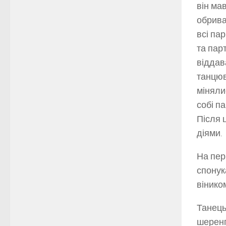
він ма
обрива
всі па
та пар
віддав
танцюв
міняли
собі п
Після 
діями.
На пер
спонук
вінико
Танець
шеренг