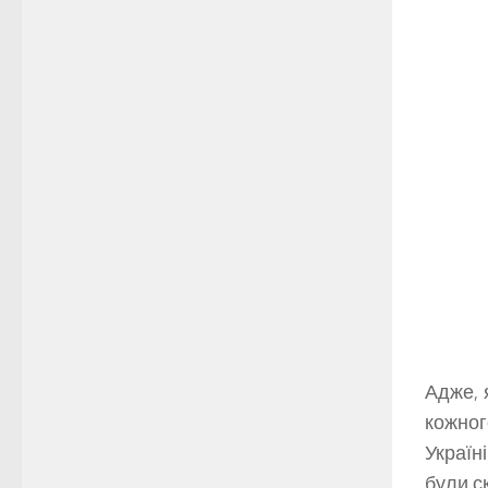
Адже, 
кожног
Україні
були с