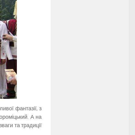
ивої фантазії, з
ороміцький. А на
озваги та традиції