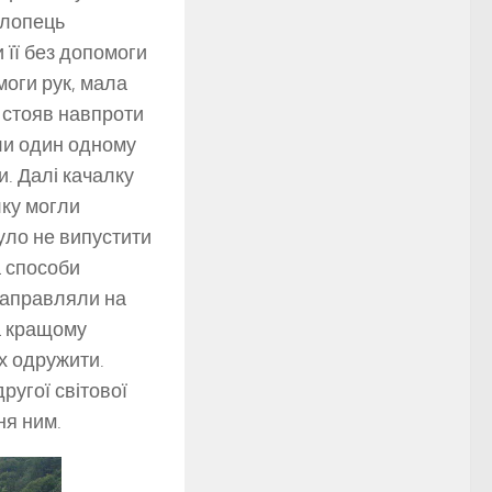
хлопець
 її без допомоги
моги рук, мала
о стояв навпроти
али один одному
и. Далі качалку
лку могли
уло не випустити
а способи
 заправляли на
ла кращому
х одружити.
ругої світової
ня ним.