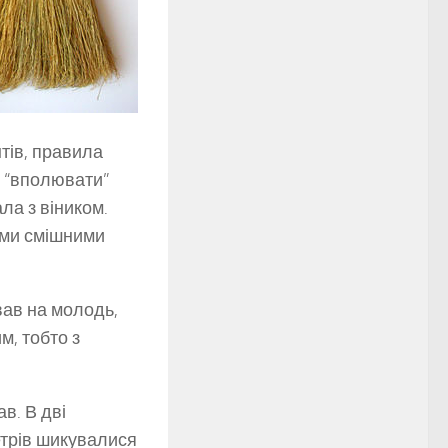
тів, правила
и “вполювати”
ла з віником.
ими смішними
вав на молодь,
м, тобто з
в. В дві
етрів шикувалися