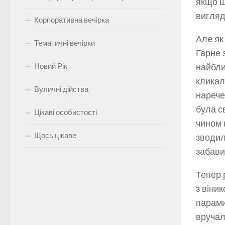
якщо щ
вигляд
Корпоративна вечірка
Але як
Тематичні вечірки
Гарне 
Новий Рік
найбли
кликал
Вуличні дійства
нарече
була с
Цікаві особистості
чином 
Щось цікаве
зводил
забави
Тепер 
з віни
парами
вручал