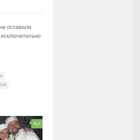
не оставили
 исключительно
ля
ілля
3