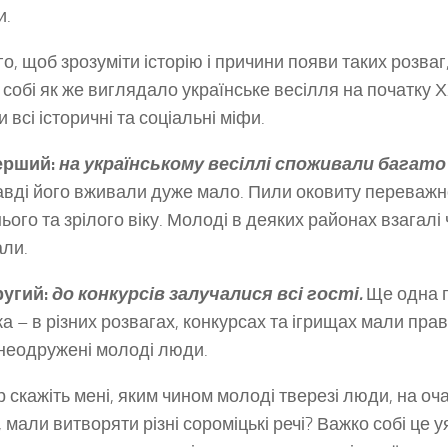
и.
о, щоб зрозуміти історію і причини появи таких розваг,
 собі як же виглядало українське весілля на початку ХХ
и всі історичні та соціальні міфи.
ерший:
на українському весіллі споживали багато
вді його вживали дуже мало. Пили оковиту переваж
ього та зрілого віку. Молоді в деяких районах взагалі 
ли.
ругий:
до конкурсів залучалися всі гості.
Ще одна 
а – в різних розвагах, конкурсах та ігрищах мали прав
 неодружені молоді люди.
р скажіть мені, яким чином молоді тверезі люди, на оча
, мали витворяти різні сороміцькі речі? Важко собі це 