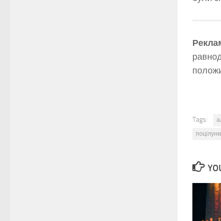
Реклам
равнод
положи
Tags:
а
поцілунк
YOU