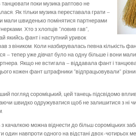
в танцювати поки музика раптово не
лася. Як тільки музика переставала грати –
ри мали швиденько помінятися партнерами
тнерками. Хто з хлопців “ловив гав”,
ай якийсь фант і наступний уривок
ав з віником. Коли назбирувалась певна кількість фан
ся – тепер уже дівчат було на одну більше і вони мал
артнера. Якщо не встигала – віддавала фант і танцюва
цього кожен фант штрафники “відпрацьовували” різн
ший погляд сороміцький, цей танець підсвідомо впли
аючи швидко одружуватися щоб не залишитися з ні чи
м.
 з качалкою можна віднести до більш сороміцьких заба
и один навпроти одного на відстані двох-чотирьох м