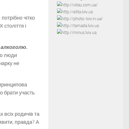
 потрібно чітко
 століття і
 алкоголю.
но люди
чарку не
принципова
о брати участь
х всіх родичів та
уявити, правда? А