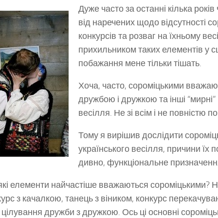
Дуже часто за останні кілька рокі
від наречених щодо відсутності с
конкурсів та розваг на їхньому весі
прихильником таких елементів у сце
побажання мене тільки тішать.
Хоча, часто, сороміцькими вважаю
дружбою і дружкою та інші “мирні
весілля. Не зі всім і не повністю 
Тому я вирішив дослідити сороміц
українського весілля, причини їх п
дивно, функціональне призначенн
які елементи найчастіше вважаються сороміцькими? Ну
курс з качалкою, танець з віником, конкурс перекачува
, цілування дружби з дружкою. Ось ці основні сороміцьк