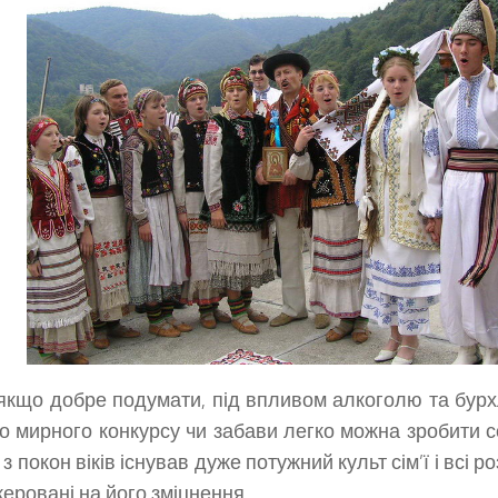
якщо добре подумати, під впливом алкоголю та бурхл
о мирного конкурсу чи забави легко можна зробити с
 з покон віків існував дуже потужний культ сім’ї і всі р
керовані на його зміцнення.