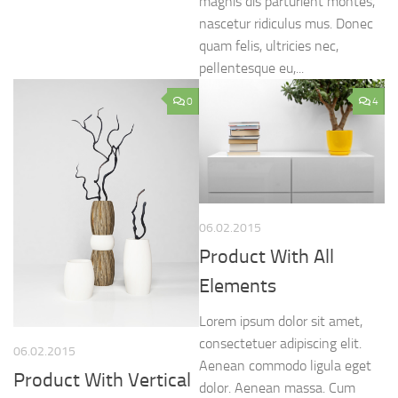
magnis dis parturient montes,
nascetur ridiculus mus. Donec
quam felis, ultricies nec,
pellentesque eu,...
0
4
06.02.2015
Product With All
Elements
Lorem ipsum dolor sit amet,
consectetuer adipiscing elit.
06.02.2015
Aenean commodo ligula eget
Product With Vertical
dolor. Aenean massa. Cum