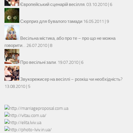
Європейський сценарій весілля.
03.10.2010 |
6
Сюрприз для бувалого тамади
16.05.2011 |
9
Весільна містика, або про те – про що не можна
говорити…
26.07.2010 |
8
Про весільні зали.
19.07.2010 |
6
Звукорежисер на весіллі – розкіш чи необхідність?
13.08.2010 |
5