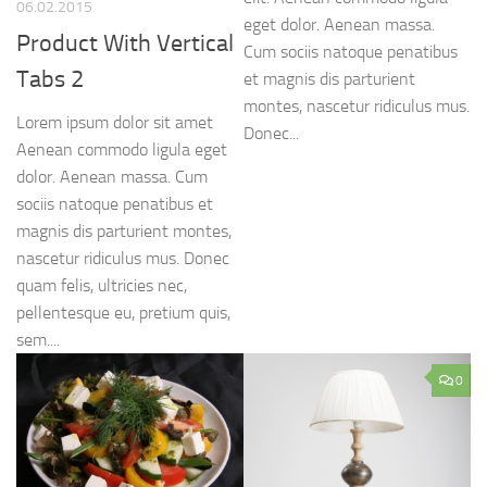
06.02.2015
eget dolor. Aenean massa.
Product With Vertical
Cum sociis natoque penatibus
Tabs 2
et magnis dis parturient
montes, nascetur ridiculus mus.
Lorem ipsum dolor sit amet
Donec...
Aenean commodo ligula eget
dolor. Aenean massa. Cum
sociis natoque penatibus et
magnis dis parturient montes,
nascetur ridiculus mus. Donec
quam felis, ultricies nec,
pellentesque eu, pretium quis,
sem....
0