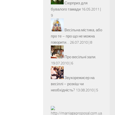
Сюрприз для
бувалого тамади
16.05.2011 |
9
Весільна містика, або
про те – про що не можна
говорити…
26.07.2010 |
8
Про весільні зали.
19.07.2010 |
6
Звукорежисер на
весіллі – розкіш чи
необхідність?
13.08.2010 |
5