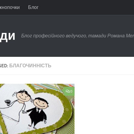
 кнопочки
Блог
ади
Блог професійного ведучого, тамади Романа Ме
GED:
БЛАГОЧИННІСТЬ
0