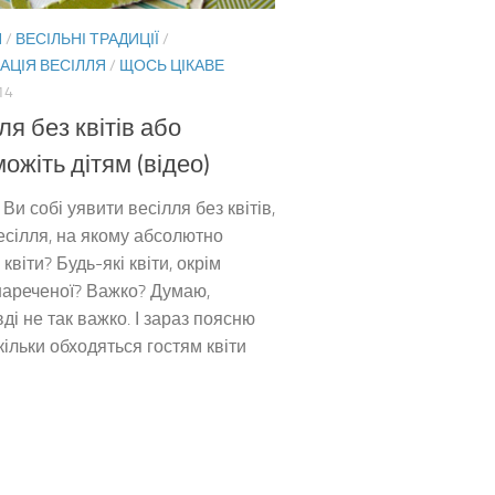
Я
/
ВЕСІЛЬНІ ТРАДИЦІЇ
/
АЦІЯ ВЕСІЛЛЯ
/
ЩОСЬ ЦІКАВЕ
14
ля без квітів або
ожіть дітям (відео)
Ви собі уявити весілля без квітів,
есілля, на якому абсолютно
 квіти? Будь-які квіти, окрім
нареченої? Важко? Думаю,
ді не так важко. І зараз поясню
кільки обходяться гостям квіти