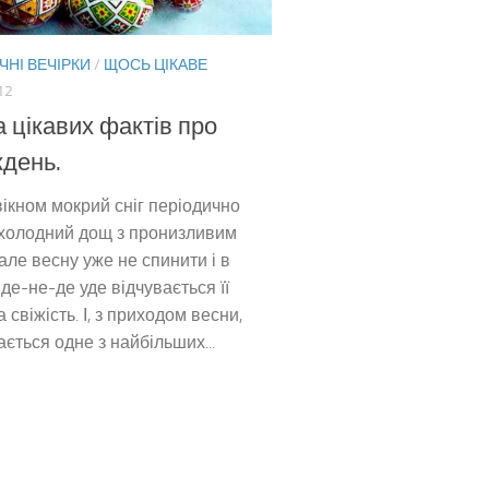
ЧНІ ВЕЧІРКИ
/
ЩОСЬ ЦІКАВЕ
12
а цікавих фактів про
день.
вікном мокрий сніг періодично
 холодний дощ з пронизливим
 але весну уже не спинити і в
 де-не-де уде відчувається її
 свіжість. І, з приходом весни,
ється одне з найбільших...