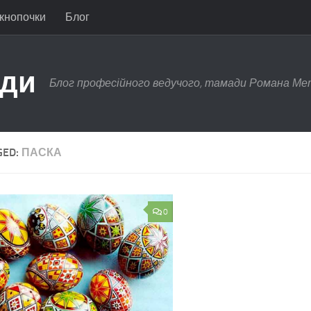
 кнопочки
Блог
ади
Блог професійного ведучого, тамади Романа Ме
GED:
ПАСКА
0