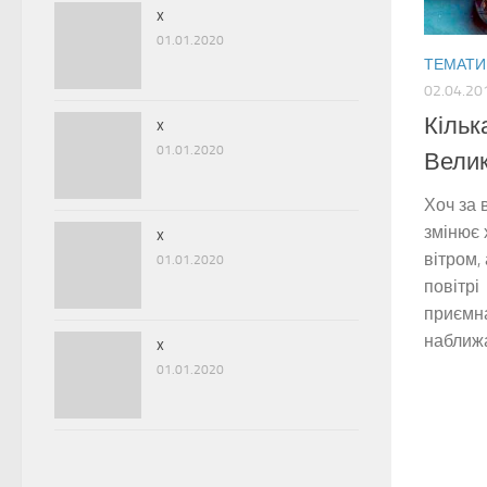
x
01.01.2020
ТЕМАТИ
02.04.20
Кільк
x
01.01.2020
Велик
Хоч за 
змінює
x
вітром,
01.01.2020
повітрі
приємна
наближа
x
01.01.2020