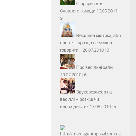
Сюрприз для
бувалого тамади
16.05.2011 |
9
Весільна містика, або
про те – про що не можна
говорити…
26.07.2010 |
8
Про весільні зали.
19.07.2010 |
6
Звукорежисер на
весіллі – розкіш чи
необхідність?
13.08.2010 |
5