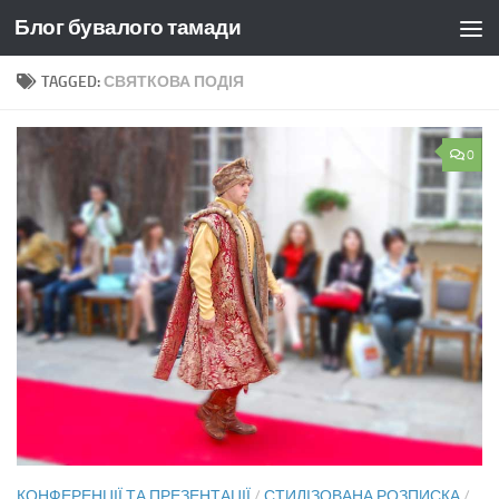
Блог бувалого тамади
Skip to content
TAGGED:
СВЯТКОВА ПОДІЯ
0
КОНФЕРЕНЦІЇ ТА ПРЕЗЕНТАЦІЇ
/
СТИЛІЗОВАНА РОЗПИСКА
/