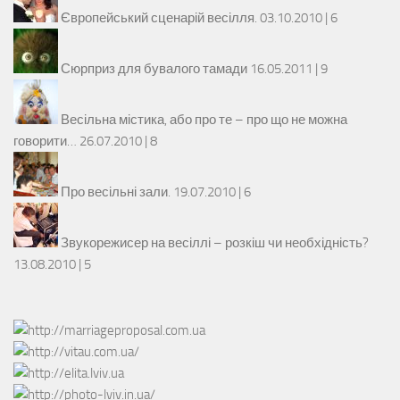
Європейський сценарій весілля.
03.10.2010 |
6
Сюрприз для бувалого тамади
16.05.2011 |
9
Весільна містика, або про те – про що не можна
говорити…
26.07.2010 |
8
Про весільні зали.
19.07.2010 |
6
Звукорежисер на весіллі – розкіш чи необхідність?
13.08.2010 |
5