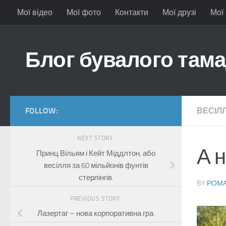
Мої відео
Мої фото
Контакти
Мої друзі
Мої
Skip to content
Блог бувалого там
FOLLOW:
ВЕСІЛ
NEXT STORY
А н
Принц Вільям і Кейт Міддлтон, або
весілля за 60 мільйонів фунтів
стерлінгів.
BY
РОМА
PREVIOUS STORY
Лазертаг – нова корпоративна гра.