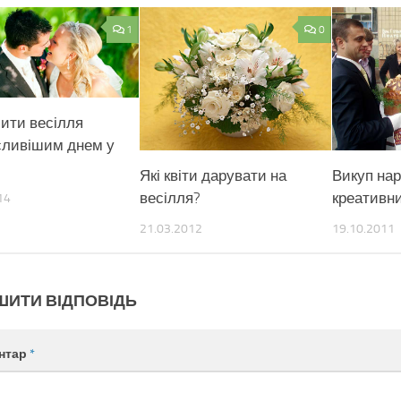
1
0
бити весілля
ливішим днем у
Які квіти дарувати на
Викуп нар
весілля?
креативни
14
21.03.2012
19.10.2011
ШИТИ ВІДПОВІДЬ
нтар
*