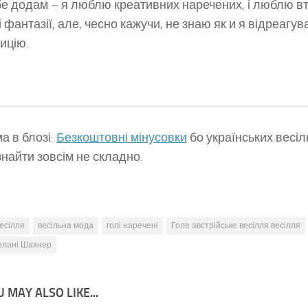
бе додам – я люблю креативних наречених, і люблю вт
 фантазії, але, чесно кажучи, не знаю як и я відреагув
ицію.
а в блозі:
Безкоштовні мінусовки
бо українських весіл
знайти зовсім не складно.
есілля
весільна мода
голі наречені
Голе австрійське весілля весілля
елані Шахнер
 MAY ALSO LIKE...