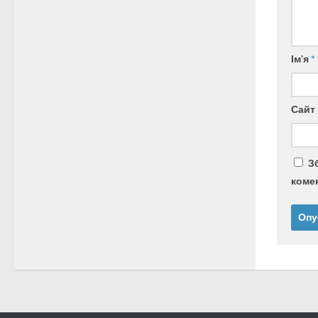
Ім'я
*
Сайт
З
комен