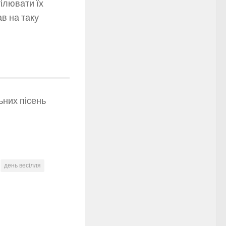
ілювати їх
ав на таку
ьних пісень
день весілля