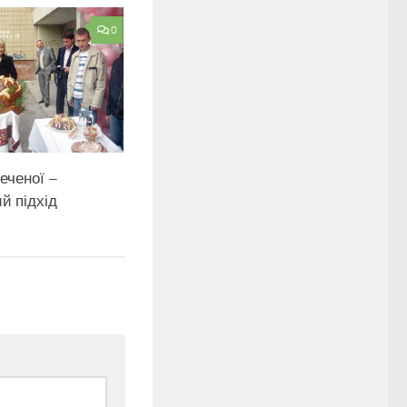
0
еченої –
й підхід