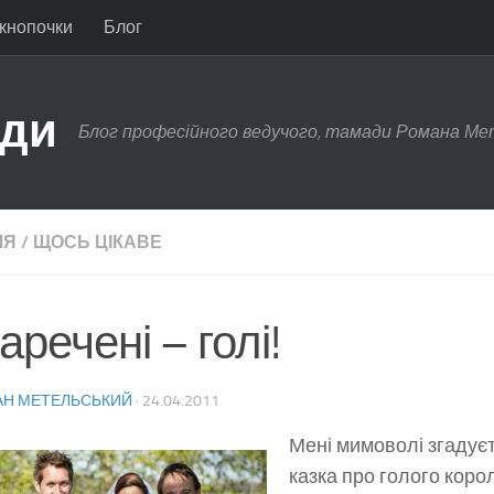
 кнопочки
Блог
ади
Блог професійного ведучого, тамади Романа Ме
ЛЯ
/
ЩОСЬ ЦІКАВЕ
аречені – голі!
Н МЕТЕЛЬСЬКИЙ
·
24.04.2011
Мені мимоволі згадує
казка про голого коро