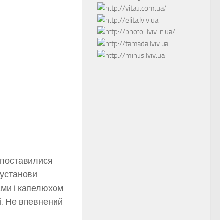
ї поставилися
 установи
ами і капелюхом.
і. Не впевнений