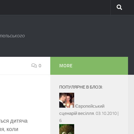
тельського
0
MORE
ПОПУЛЯРНЕ В БЛОЗІ:
Європейський
сценарій весілля.
03.10.2010 |
ться дитяча
6
ля, коли