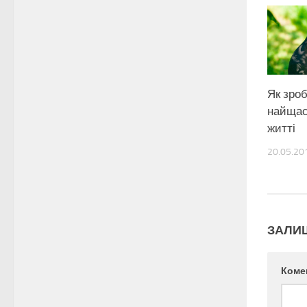
Як зро
найщас
житті
20.05.20
ЗАЛИ
Коме