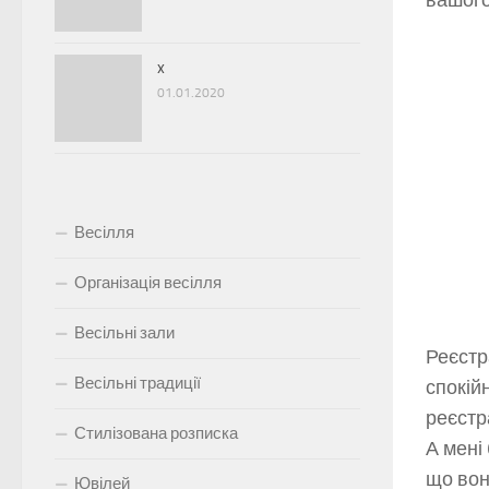
вашого
x
01.01.2020
Весілля
Організація весілля
Весільні зали
Реєстр
Весільні традиції
спокій
реєстр
Стилізована розписка
А мені
що вон
Ювілей