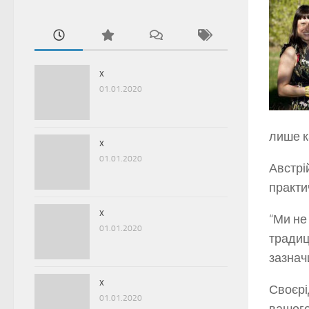
x
01.01.2020
лише к
x
01.01.2020
Австрі
практич
x
“Ми не
01.01.2020
традиц
зазнач
x
Своєрі
01.01.2020