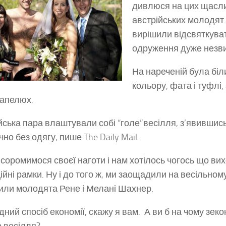
дивлюся на цих щасл
австрійських молодят
вирішили відсвяткуват
одруження дуже незви
На нареченій була біл
кольору, фата і туфлі
апелюх.
йська пара влаштували собі “голе”весілля, з’явившис
но без одягу, пише The Daily Mail.
 соромимося своєї наготи і нам хотілось чогось що ви
ійні рамки. Ну і до того ж, ми заощадили на весільному
или молодята Рене і Мелані Шахнер.
дний спосіб економії, скажу я вам. А ви б на чому зек