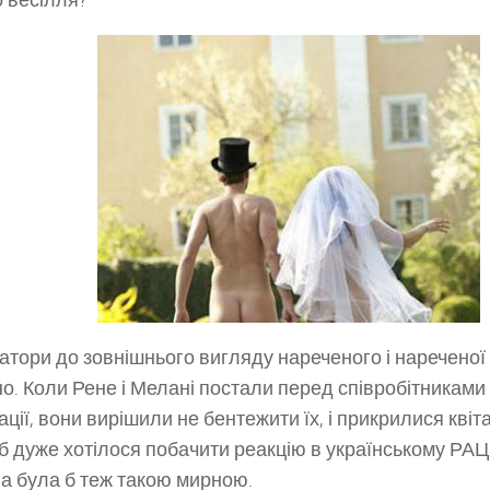
 весілля?
атори до зовнішнього вигляду нареченого і наречено
но. Коли Рене і Мелані постали перед співробітниками
ації, вони вирішили не бентежити їх, і прикрилися квіт
 б дуже хотілося побачити реакцію в українському РАЦ
а була б теж такою мирною.