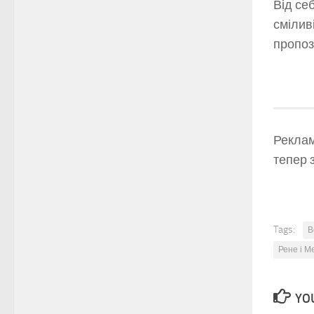
Від се
сміливі
пропоз
Реклам
тепер 
Tags:
В
Рене і М
YOU