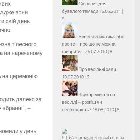
ивих
Сюрприз для
бувалого тамади
16.05.2011 |
.Адже вони
9
и свій день
чно.
Весільна містика, або
изна тілесного
про те – про що не можна
говорити…
26.07.2010 |
8
, а на нареченому
Про весільні зали.
ь на церемонію
19.07.2010 |
6
Звукорежисер на
ходить далеко за
весіллі – розкіш чи
 вбранні”, –
необхідність?
13.08.2010 |
5
ономили у день