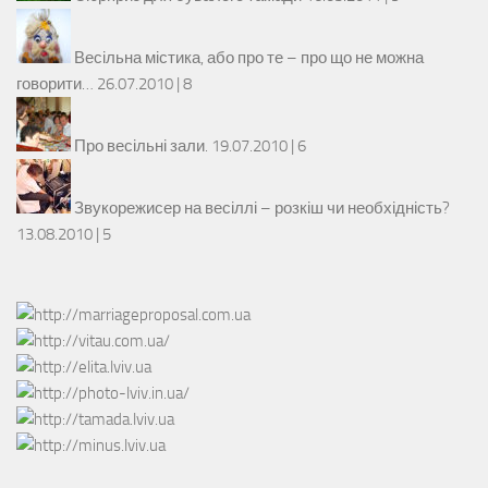
Весільна містика, або про те – про що не можна
говорити…
26.07.2010 |
8
Про весільні зали.
19.07.2010 |
6
Звукорежисер на весіллі – розкіш чи необхідність?
13.08.2010 |
5