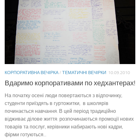
КОРПОРАТИВНА ВЕЧІРКА
/
ТЕМАТИЧНІ ВЕЧІРКИ
10.09.2010
Вдаримо корпоративами по хедхантерах!
На початку осені люди повертаються з відпочинку,
студенти приїздять в гуртожитки, в школярів
починається навчання. В цей період традиційно
відживає ділове життя: розпочинаються промоції нових
товарів та послуг, керівники набирають нові кадри,
фірми готуються...