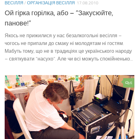
ВЕСІЛЛЯ
/
ОРГАНІЗАЦІЯ ВЕСІЛЛЯ
17.08.2010
Ой гірка горілка, або – “Закусюйте,
панове!”
Якось не прижилися у нас безалкогольні весілля –
чогось не припали до смаку ні молодятам ні гостям.
Мабуть тому, що не в традиціях це українського народу
– святкувати “насухо”. Але чи всі можуть спокійненько...
6