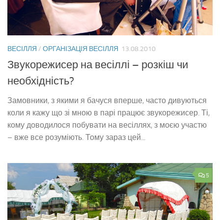
ВЕСІЛЛЯ
/
ОРГАНІЗАЦІЯ ВЕСІЛЛЯ
13.08.2010
Звукорежисер на весіллі – розкіш чи
необхідність?
Замовники, з якими я бачуся вперше, часто дивуються
коли я кажу що зі мною в парі працює звукорежисер. Ті,
кому доводилося побувати на весіллях, з моєю участю
– вже все розуміють. Тому зараз цей...
5