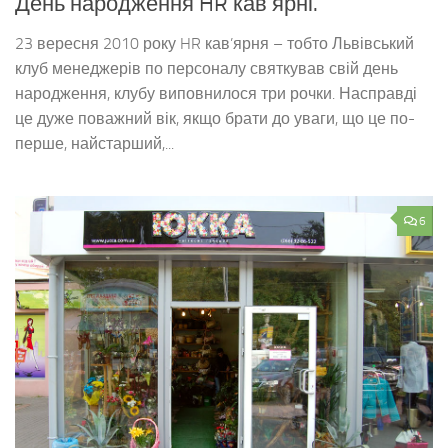
День народження HR кав’ярні.
23 вересня 2010 року HR кав’ярня – тобто Львівський
клуб менеджерів по персоналу святкував свій день
народження, клубу виповнилося три рочки. Насправді
це дуже поважний вік, якщо брати до уваги, що це по-
перше, найстарший,...
6