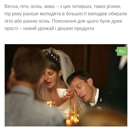
Весна, літо, осінь, зима – з цих чотирьох, таких різних,
пір року раніше молодята в більшості випадків обирали
літо або ранню осінь. Пояснення для цього були дуже
прості – новий урожай і дешеві продукти....
2