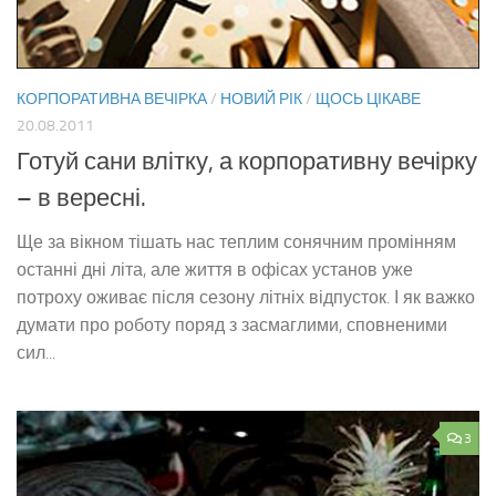
КОРПОРАТИВНА ВЕЧІРКА
/
НОВИЙ РІК
/
ЩОСЬ ЦІКАВЕ
20.08.2011
Готуй сани влітку, а корпоративну вечірку
– в вересні.
Ще за вікном тішать нас теплим сонячним промінням
останні дні літа, але життя в офісах установ уже
потроху оживає після сезону літніх відпусток. І як важко
думати про роботу поряд з засмаглими, сповненими
сил...
3