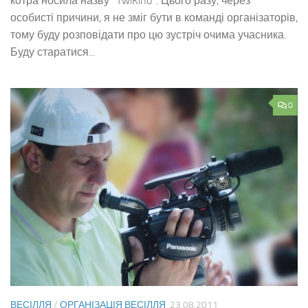
котра носила назву “TwiKino“. Цього разу, через
особисті причини, я не зміг бути в команді організаторів,
тому буду розповідати про цю зустріч очима учасника.
Буду старатися...
0
ВЕСІЛЛЯ
/
ОРГАНІЗАЦІЯ ВЕСІЛЛЯ
23.08.2011