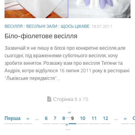
ВЕСІЛЛЯ
/
ВЕСІЛЬНІ ЗАЛИ
/
ЩОСЬ ЦІКАВЕ
18.07.2011
Біло-фіолетове весілля
Зазвичай я не пишу в блозі про конкретне весілля,але
сьогодні, під враженнями суботнього весілля, хочу
зробити виняток. Розважу вам про весілля Тетяни та
Андрія, котре відбулося 16 липня 2011 року в ресторані
“Львівське передмістя”....
Сторінка 9 з 15
«
Перша
«
...
6
7
8
9
10
11
12
...
»
»