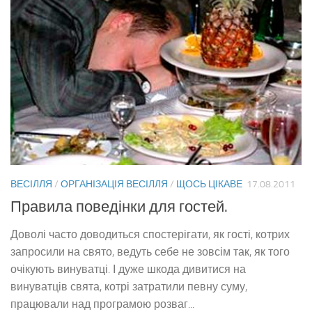
ВЕСІЛЛЯ
/
ОРГАНІЗАЦІЯ ВЕСІЛЛЯ
/
ЩОСЬ ЦІКАВЕ
17.08.2011
Правила поведінки для гостей.
Доволі часто доводиться спостерігати, як гості, котрих
запросили на свято, ведуть себе не зовсім так, як того
очікують винуватці. І дуже шкода дивитися на
винуватців свята, котрі затратили певну суму,
працювали над програмою розваг...