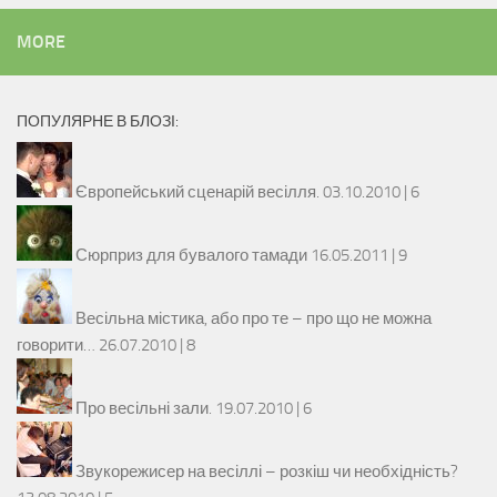
MORE
ПОПУЛЯРНЕ В БЛОЗІ:
Європейський сценарій весілля.
03.10.2010 |
6
Сюрприз для бувалого тамади
16.05.2011 |
9
Весільна містика, або про те – про що не можна
говорити…
26.07.2010 |
8
Про весільні зали.
19.07.2010 |
6
Звукорежисер на весіллі – розкіш чи необхідність?