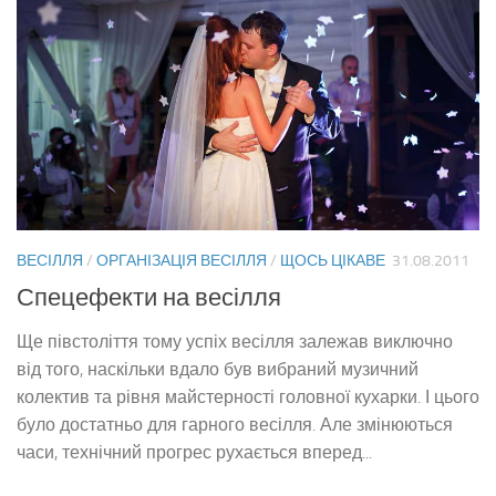
ВЕСІЛЛЯ
/
ОРГАНІЗАЦІЯ ВЕСІЛЛЯ
/
ЩОСЬ ЦІКАВЕ
31.08.2011
Спецефекти на весілля
Ще півстоліття тому успіх весілля залежав виключно
від того, наскільки вдало був вибраний музичний
колектив та рівня майстерності головної кухарки. І цього
було достатньо для гарного весілля. Але змінюються
часи, технічний прогрес рухається вперед...