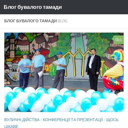
Блог бувалого тамади
Skip to content
БЛОГ БУВАЛОГО ТАМАДИ
BLOG
0
ВУЛИЧНІ ДІЙСТВА
/
КОНФЕРЕНЦІЇ ТА ПРЕЗЕНТАЦІЇ
/
ЩОСЬ
ЦІКАВЕ