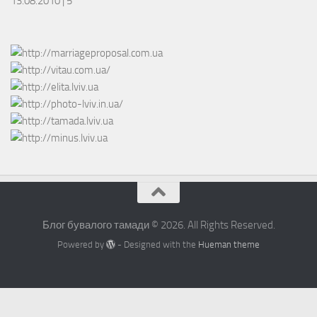
13.08.2010 |
5
Блог бувалого тамади © 2026. All Rights Reserved.
Powered by
- Designed with the
Hueman theme