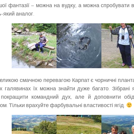
шої фантазії – можна на вудку, а можна спробувати в
ь-який аналог.
еликою смачною перевагою Карпат є чорничні планта
их галявинах їх можна знайти дуже багато. Зібрані
и покращити командний дух, але й доповнити обі
ом. Тільки врахуйте фарбувальні властивості ягід.