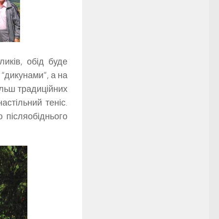
иків, обід буде
“дикунами”, а на
ільш традиційних
астільний теніс.
 післяобіднього