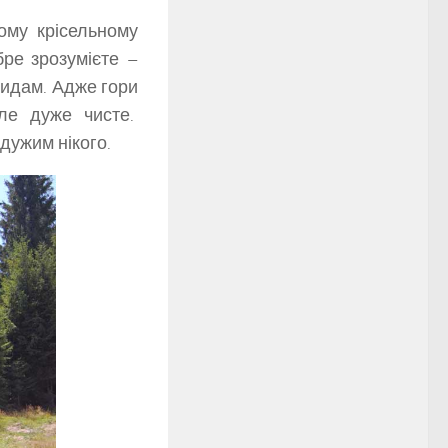
ому крісельному
ре зрозумієте –
видам. Адже гори
але дуже чисте.
дужим нікого.