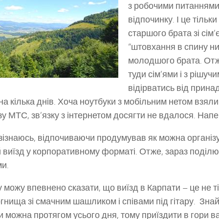
з робочими питаннями
відпочинку. І це тільк
старшого брата зі сім’
“штовхання в спину н
молодшого брата. Отж
туди сім’ями і з рішуч
відірватись від принад
на кілька днів. Хоча ноутбуки з мобільним нетом взяли 
зу МТС, зв’язку з інтернетом досягти не вдалося. Нап
зізнаюсь, відпочиваючи продумував як можна організу
 виїзд у корпоративному форматі. Отже, зараз поділю
и.
 можу впевнено сказати, що виїзд в Карпати – це не т
огнища зі смачним шашликом і співами під гітару. Зна
и можна протягом усього дня, тому приїздити в гори в