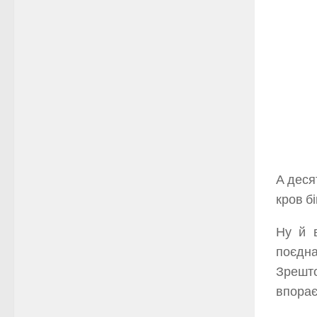
А деся
кров б
Ну й 
поєдна
Зрешт
впорає