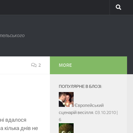
тельського
2
MORE
ПОПУЛЯРНЕ В БЛОЗІ:
Європейський
сценарій весілля.
03.10.2010 |
ені вдалося
6
а кілька днів не