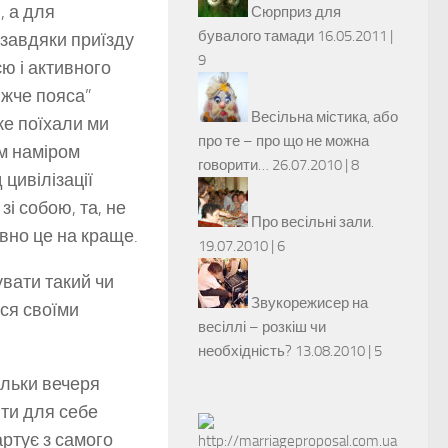
, а для
Сюрприз для
бувалого тамади
16.05.2011 |
и завдяки приїзду
9
єю і активного
ижче пояса”
Весільна містика, або
е поїхали ми
про те – про що не можна
им наміром
говорити…
26.07.2010 |
8
 цивілізації
зі собою, та, не
Про весільні зали.
евно це на краще.
19.07.2010 |
6
вати такий чи
Звукорежисер на
ся своїми
весіллі – розкіш чи
необхідність?
13.08.2010 |
5
ільки вечеря
йти для себе
артує з самого