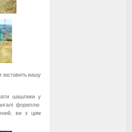
и заставить вашу
увати шашлики у
ангалі фореллю.
ений, ви з цим