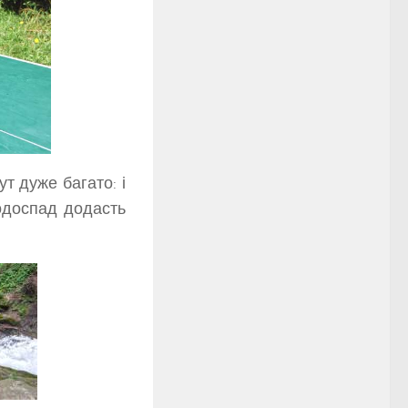
т дуже багато: і
водоспад додасть