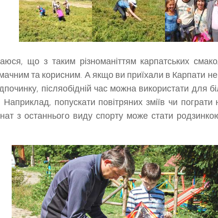
аюся, що з таким різноманіттям карпатських смакол
мачним та корисним. А якщо ви приїхали в Карпати не 
ідпочинку, післяобідній час можна використати для б
. Наприклад, попускати повітряних зміїв чи пограти н
нат з останнього виду спорту може стати родзинкою