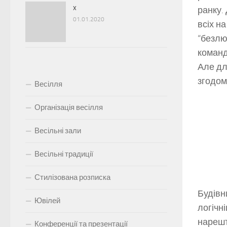
x
ранку.
01.01.2020
всіх н
“безлю
команд
Але дл
згодом
Весілля
Організація весілля
Весільні зали
Весільні традиції
Стилізована розписка
Будів
Ювілей
логічн
нарешт
Конференції та презентації