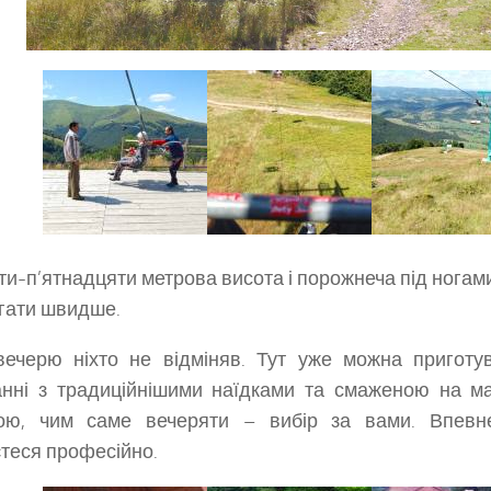
ти-п’ятнадцяти метрова висота і порожнеча під ногам
ігати швидше.
вечерю ніхто не відміняв. Тут уже можна пригот
нні з традиційнішими наїдками та смаженою на м
ою, чим саме вечеряти – вибір за вами. Впевн
теся професійно.