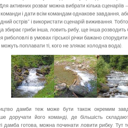
 Для активних розваг можна вибрати кілька сценаріїв 
а команди і дати всім командам однакове завдання, аб
дний острів” і використати сценарій виживання. Тобт
а збирає гриби інша, ловить рибу, ще інша розводить б
я риболовлі в умовах гірської річки бажано спорудити
 можуть поплавати ті, кого не злякає холодна вода).
ництво дамби теж може бути також окремим зав
іше доручати його команді, де більшість складают
і дамба готова, можна починати ловити рибку. Тут 