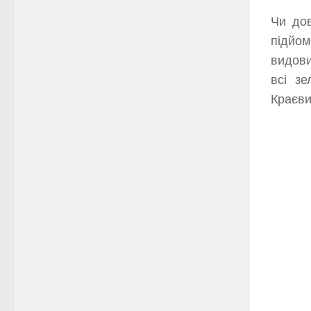
Чи дов
підйом
видови
всі зе
Краєви