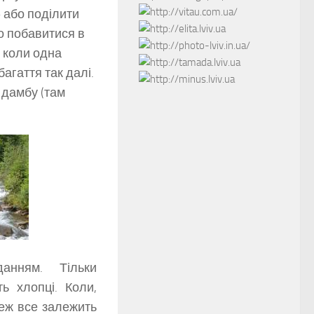
– або поділити
о побавитися в
о коли одна
агаття так далі.
 дамбу (там
данням. Тільки
ь хлопці. Коли,
теж все залежить