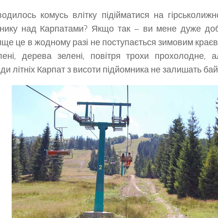
одилось комусь влітку підійматися на гірськолижн
нику над Карпатами? Якщо так – ви мене дуже доб
ще це в жодному разі не поступається зимовим крає
лені, дерева зелені, повітря трохи прохолодне, 
ди літніх Карпат з висоти підйомника не залишать бай