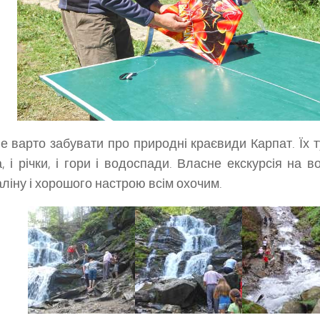
е варто забувати про природні краєвиди Карпат. Їх ту
, і річки, і гори і водоспади. Власне екскурсія на 
ліну і хорошого настрою всім охочим.