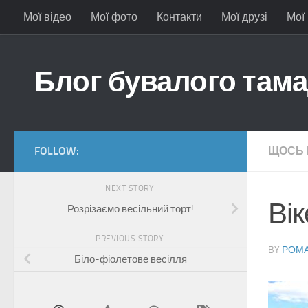
Мої відео
Мої фото
Контакти
Мої друзі
Мої
Skip to content
Блог бувалого там
FOLLOW:
ЩОСЬ 
NEXT STORY
Вік
Розрізаємо весільний торт!
PREVIOUS STORY
BY
РОМА
Біло-фіолетове весілля