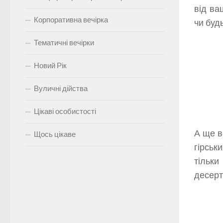
від ва
Корпоративна вечірка
чи буд
Тематичні вечірки
Новий Рік
Вуличні дійства
Цікаві особистості
А ще в
Щось цікаве
гірськ
тільк
десерт