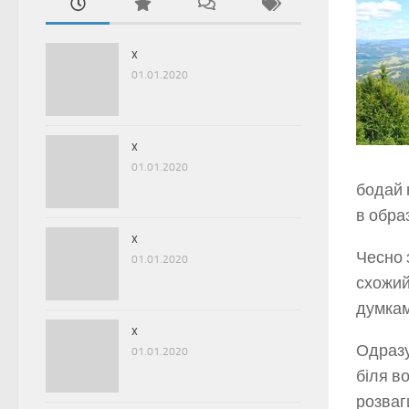
x
01.01.2020
x
01.01.2020
бодай 
в обра
x
Чесно 
01.01.2020
схожий
думкам
x
Одразу
01.01.2020
біля в
розваг