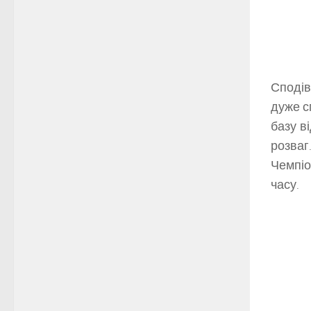
Сподів
дуже с
базу в
розваг
Чемпіо
часу.