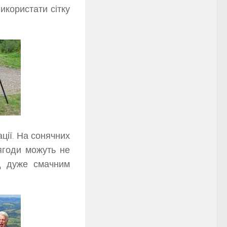
икористати сітку
ції. На сонячних
 ягоди можуть не
д дуже смачним