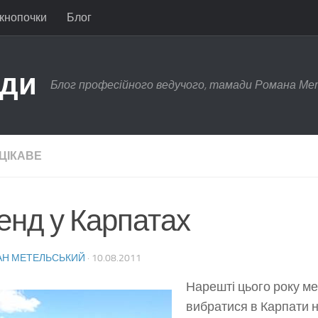
 кнопочки
Блог
ади
Блог професійного ведучого, тамади Романа Ме
ЦІКАВЕ
енд у Карпатах
Н МЕТЕЛЬСЬКИЙ
·
10.08.2011
Нарешті цього року м
вибратися в Карпати н