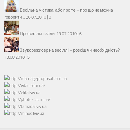
Весільна містика, або про те – про що не можна
говорити…
26.07.2010 |
8
Про весільні зали.
19.07.2010 |
6
Звукорежисер на весіллі – розкіш чи необхідність?
13.08.2010 |
5