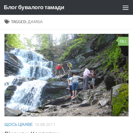
Блог бувалого тамади
Skip to content
TAGGED:
ДАМБА
2
ЩОСЬ ЦІКАВЕ
10.08.2011