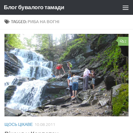
Блог бувалого тамади
Skip to content
TAGGED:
РИБА НА ВОГНІ
2
ЩОСЬ ЦІКАВЕ
10.08.2011