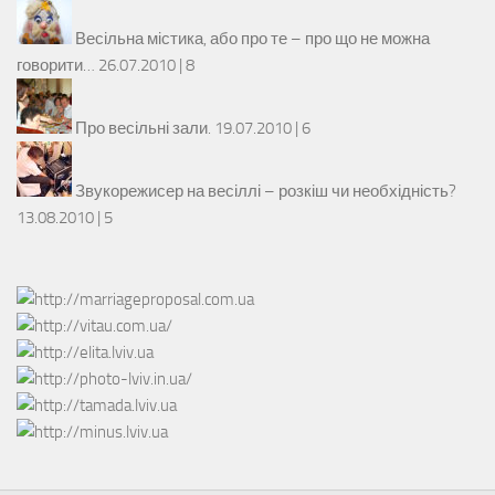
Весільна містика, або про те – про що не можна
говорити…
26.07.2010 |
8
Про весільні зали.
19.07.2010 |
6
Звукорежисер на весіллі – розкіш чи необхідність?
13.08.2010 |
5